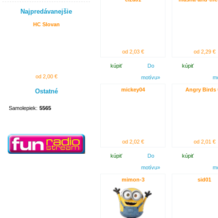
Najpredávanejšie
HC Slovan
od 2,03 €
od 2,29 €
kúpiť
Do
kúpiť
od 2,00 €
motívu»
m
mickey04
Angry Birds 
Ostatné
Samolepiek:
5565
od 2,02 €
od 2,01 €
kúpiť
Do
kúpiť
motívu»
m
mimon-3
sid01