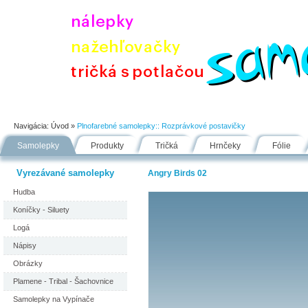
Úvod
Portfólio
Ako nakupovať
Návody
Fólie
Navigácia:
Úvod
»
Plnofarebné samolepky::
Rozprávkové postavičky
Samolepky
Produkty
Tričká
Hrnčeky
Fólie
Vyrezávané samolepky
Angry Birds 02
Hudba
Koníčky - Siluety
Logá
Nápisy
Obrázky
Plamene - Tribal - Šachovnice
Samolepky na Vypínače