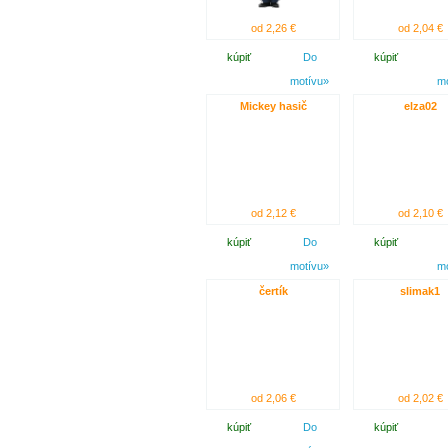
od 2,26 €
od 2,04 €
kúpiť
Do
kúpiť
motívu»
m
Mickey hasič
elza02
od 2,12 €
od 2,10 €
kúpiť
Do
kúpiť
motívu»
m
čertík
slimak1
od 2,06 €
od 2,02 €
kúpiť
Do
kúpiť