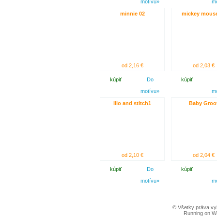
motívu»
m
minnie 02
mickey mouse
od 2,16 €
od 2,03 €
kúpiť
Do
kúpiť
motívu»
m
lilo and stitch1
Baby Groo
od 2,10 €
od 2,04 €
kúpiť
Do
kúpiť
motívu»
m
© Všetky práva vy
Running on W