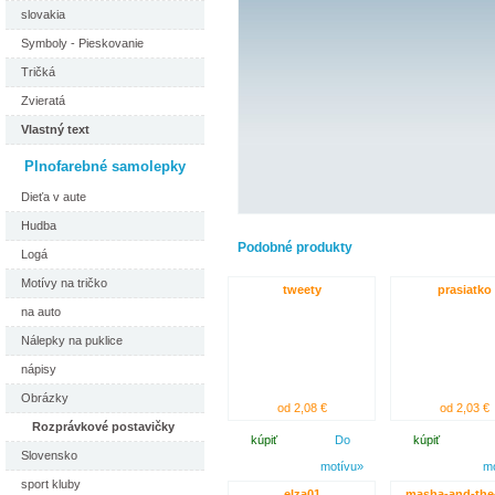
slovakia
Symboly - Pieskovanie
Tričká
Zvieratá
Vlastný text
Plnofarebné samolepky
Dieťa v aute
Hudba
Podobné produkty
Logá
Motívy na tričko
tweety
prasiatko
na auto
Nálepky na puklice
nápisy
Obrázky
od 2,08 €
od 2,03 €
Rozprávkové postavičky
kúpiť
Do
kúpiť
Slovensko
motívu»
m
sport kluby
elza01
masha-and-the