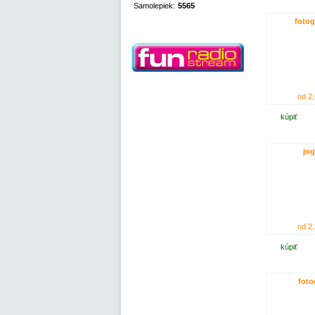
Samolepiek:
5565
fotog
od 2,
kúpiť
jog
od 2,
kúpiť
foto