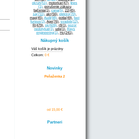
okruh
(51)
,
motorkar
(47)
,
lines
(1)
,
porušenie zákazu
fajčenia
(1)
,
cana
(5)
,
22
(45)
,
sa
(711)
,
akr
(56)
,
elektro
(70)
,
mag
(45)
,
Audi
(98)
,
potla
(49)
,
fast
furious
(2)
,
Age
(76)
,
svadob
(12)
,
R
(479)
,
sk
(609)
,
r8
(1)
,
pozor
nedotykat
(1)
,
udg
(1)
,
Rays
engineering
(1)
,
Hc
(241)
,
Nákupný košík
Váš košík je prázdny
Celkom:
0 €
Novinky
Peňaženka 2
od 15,00 €
Partneri