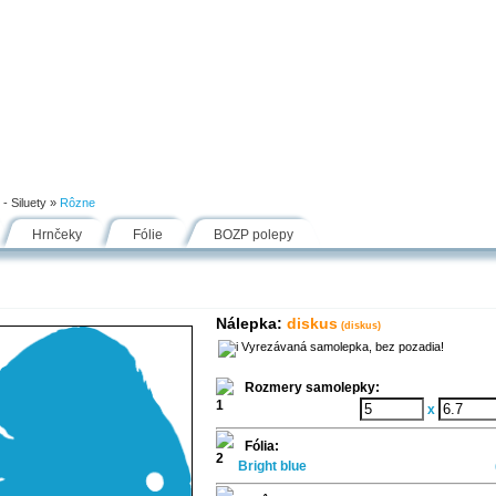
Návody
Fólie
Inšpirácie
FAQ
Kontakt
- Siluety
»
Rôzne
Hrnčeky
Fólie
BOZP polepy
Nálepka:
diskus
(diskus)
Vyrezávaná samolepka, bez pozadia!
Rozmery samolepky:
x
Fólia:
Bright blue