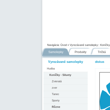
Úvod
Portfólio
Ako nakupovať
Navigácia:
Úvod
» Vyrezávané samolepky::
Koníčky 
Samolepky
Produkty
Tričká
Vyrezávané samolepky
diskus
Hudba
Koníčky - Siluety
Zvieratá
zver
Tanec
Sporty
Rôzne