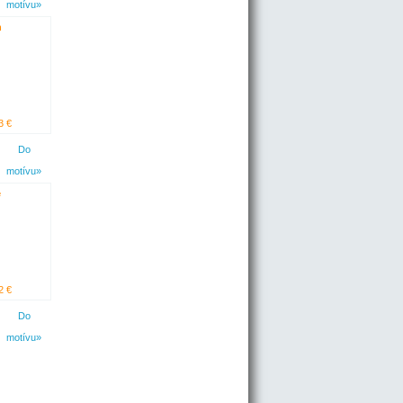
motívu»
n
3 €
Do
motívu»
e
2 €
Do
motívu»