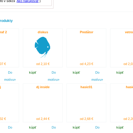
nfo v sekcii
Ako nakupovať
)
rodukty
raf 2
diskus
Predátor
vetr
07 €
od 2,10 €
od 4,23 €
od 2,0
Do
kúpiť
Do
kúpiť
Do
kúpiť
motívu»
motívu»
motívu»
j
dj inside
hasic01
hasi
32 €
od 2,44 €
od 2,68 €
od 2,2
Do
kúpiť
Do
kúpiť
Do
kúpiť