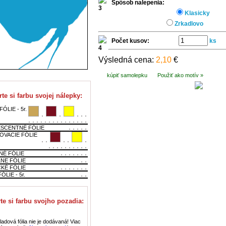
Spôsob nalepenia:
Klasicky
Zrkadlovo
Počet kusov:
ks
Výsledná cena:
2,10
€
kúpiť samolepku
Použiť ako motív »
te si farbu svojej nálepky:
ÓLIE - 5r.
SCENTNÉ FÓLIE
OVACIE FÓLIE
NÉ FÓLIE
LNE FÓLIE
CKÉ FÓLIE
ÓLIE - 5r.
te si farbu svojho pozadia:
adová fólia nie je dodávaná! Viac