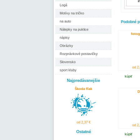
i
Logá
Motívy na tričko
na auto
Podobné p
Nálepky na puklice
fotog
nápisy
Obrázky
Rozprávkové postavičky
Slovensko
od 2,
sport kluby
kúpiť
Najpredávanejšie
Škoda fľak
D
od 2,37 €
od 2,
Ostatné
kúpiť