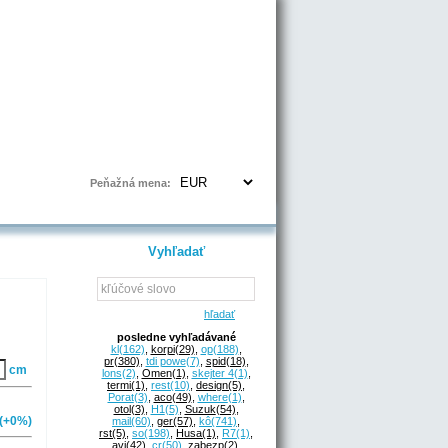
Prihlásenie | Registrácia
Peňažná mena:
Vyhľadať
hľadať
posledne vyhľadávané
kl
(162)
,
korpi
(29)
,
op
(188)
,
pr
(380)
,
tdi powe
(7)
,
spid
(18)
,
cm
lons
(2)
,
Omen
(1)
,
skejter 4
(1)
,
termi
(1)
,
rest
(10)
,
design
(5)
,
Porat
(3)
,
aco
(49)
,
where
(1)
,
otol
(3)
,
H1
(5)
,
Suzuk
(54)
,
(+0%)
mail
(60)
,
ger
(57)
,
kô
(741)
,
rst
(5)
,
so
(198)
,
Husa
(1)
,
R7
(1)
,
avi
(42)
,
cr
(50)
,
zabezp
(2)
,