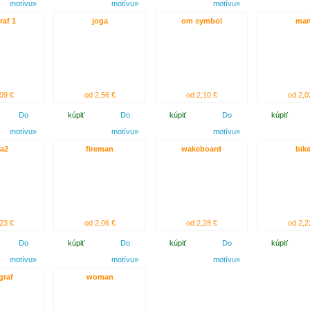
motívu»
motívu»
motívu»
raf 1
joga
om symbol
ma
09 €
od 2,56 €
od 2,10 €
od 2,0
Do
kúpiť
Do
kúpiť
Do
kúpiť
motívu»
motívu»
motívu»
a2
fireman
wakeboard
bik
23 €
od 2,06 €
od 2,28 €
od 2,2
Do
kúpiť
Do
kúpiť
Do
kúpiť
motívu»
motívu»
motívu»
graf
woman