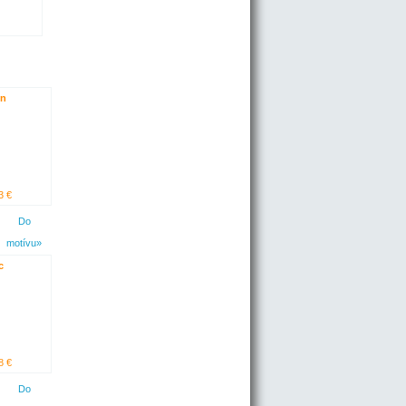
on
3 €
Do
motívu»
c
8 €
Do