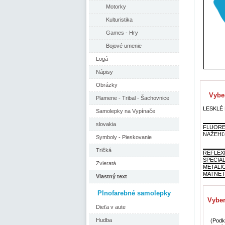
Motorky
Kulturistika
Games - Hry
Bojové umenie
Logá
Nápisy
Obrázky
Vyber
Plamene - Tribal - Šachovnice
LESKLÉ F
Samolepky na Vypínače
slovakia
FLUORE
NAŽEHĽ
Symboly - Pieskovanie
Tričká
REFLEX
ŠPECIÁ
Zvieratá
METALI
MATNÉ F
Vlastný text
Plnofarebné samolepky
Vyber
Dieťa v aute
Hudba
(Podkl