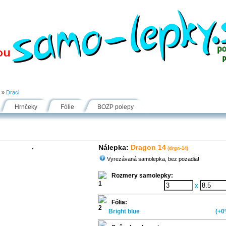
Návody
Fólie
Inšpirácie
FAQ
Kontakt
»
Draci
Hrnčeky
Fólie
BOZP polepy
Nálepka:
Dragon 14
(drgn-14)
Vyrezávaná samolepka, bez pozadia!
Rozmery samolepky:
x
Fólia:
Bright blue
(+0