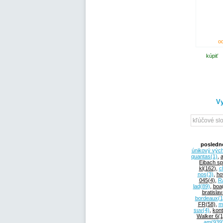
od
kúpiť
Vy
posledn
únikový výc
quantas
(1)
,
Eibach sp
kl
(162)
,
c
nos
(3)
,
ho
045
(4)
,
R
lad
(89)
,
boa
bratislav
bordeaux
(1
FR
(58)
,
m
suv
(4)
,
kont
Walker 6
(1
am
(939