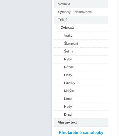
slovakia
Symboly - Pieskovanie
Tričká
Zvieratá
Vtáky
Škorpióni
Šelmy
Ryby
Rôzne
Plazy
Pavúky
Motýle
Kone
Hady
Draci
Vlastný text
Plnofarebné samolepky