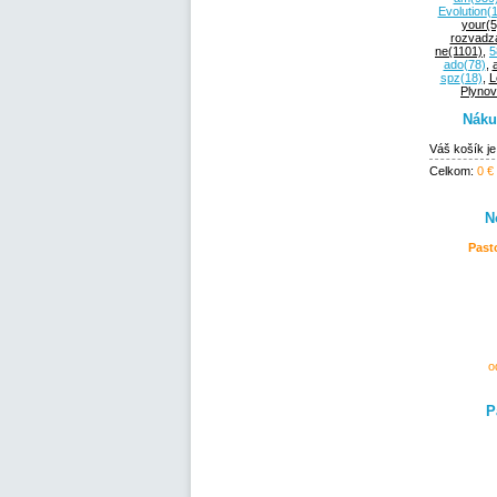
Evolution
(1
your
(5
rozvadz
ne
(1101)
,
5
ado
(78)
,
spz
(18)
,
L
Plynov
Náku
Váš košík j
Celkom:
0 €
N
Past
o
P