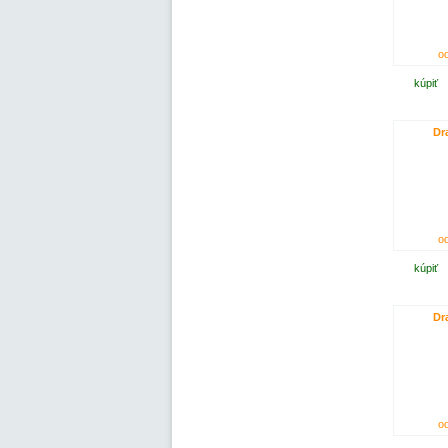
od
kúpiť
Dr
od
kúpiť
Dr
od