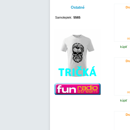
Ostatné
Dr
Samolepiek:
5565
od
kúpiť
Dr
od
kúpiť
Dr