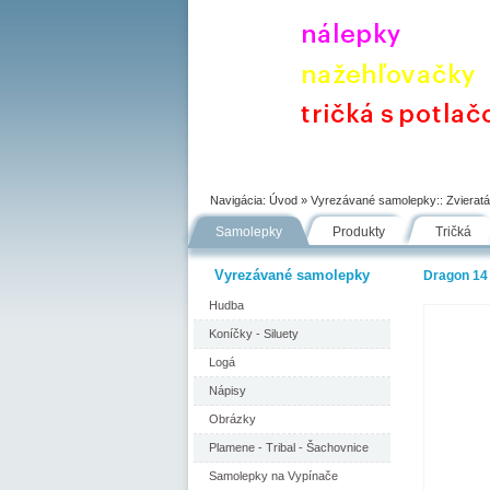
Úvod
Portfólio
Ako nakupovať
Navigácia:
Úvod
» Vyrezávané samolepky::
Zvieratá
Samolepky
Produkty
Tričká
Vyrezávané samolepky
Dragon 14
Hudba
Koníčky - Siluety
Logá
Nápisy
Obrázky
Plamene - Tribal - Šachovnice
Samolepky na Vypínače