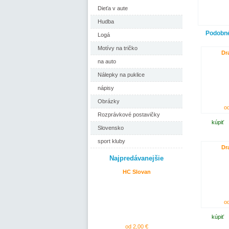
Dieťa v aute
Hudba
Podobné
Logá
Motívy na tričko
Dr
na auto
Nálepky na puklice
nápisy
Obrázky
od
Rozprávkové postavičky
kúpiť
Slovensko
sport kluby
Dr
Najpredávanejšie
HC Slovan
od
kúpiť
od 2,00 €