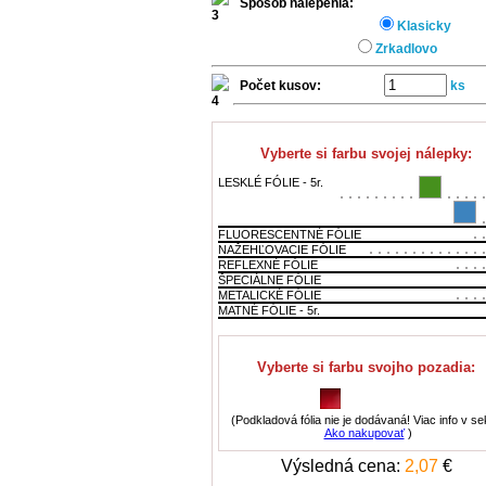
Spôsob nalepenia:
Klasicky
Zrkadlovo
Počet kusov:
ks
Vyberte si farbu svojej nálepky:
LESKLÉ FÓLIE - 5r.
FLUORESCENTNÉ FÓLIE
NAŽEHĽOVACIE FÓLIE
REFLEXNÉ FÓLIE
ŠPECIÁLNE FÓLIE
METALICKÉ FÓLIE
MATNÉ FÓLIE - 5r.
Vyberte si farbu svojho pozadia:
(Podkladová fólia nie je dodávaná! Viac info v sek
Ako nakupovať
)
Výsledná cena:
2,07
€