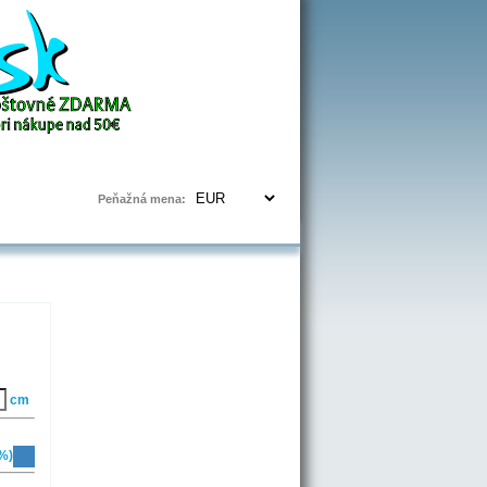
Prihlásenie | Registrácia
Peňažná mena:
cm
%)