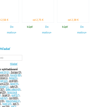
 2,56 €
od 2,75 €
od 2,38 €
Do
kúpiť
Do
kúpiť
Do
motívu»
motívu»
motívu»
hľadať
hľadať
e vyhľadávané
hod D
(1)
,
žeriav
(3)
,
avery
(2)
,
loveň
(48)
,
ring
(1)
,
beta
(5)
,
hel
(10)
,
ord
(58)
,
vn
(275)
,
lane
(4)
,
ande
(1)
,
raly
(3)
,
(97)
,
Billie eilish
(8)
,
a
(25)
,
brezová
)
,
brai
(1)
,
pol
(57)
,
od
(42)
,
no
(405)
,
r
(6)
,
blackhaw
(2)
,
)
,
hop
(14)
,
joi
(7)
,
)
,
ae
(39)
,
HKS