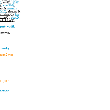
)
,
iní
(53)
,
Il
(398)
,
)
,
aute
(104)
,
ac
(2)
,
rolex
(1)
,
8
(15)
,
Magnat
(3)
,
ac milano
(1)
,
fun
exani
(1)
,
dpo
(7)
,
a kotolna
(1)
,
pný košík
e prázdny
ovinky
ovaný med
d 0,30 €
artneri