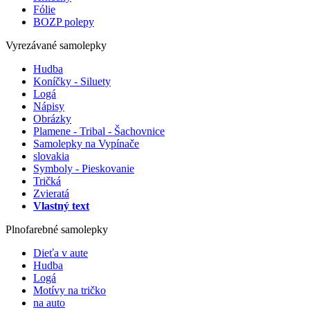
Fólie
BOZP polepy
Vyrezávané samolepky
Hudba
Koníčky - Siluety
Logá
Nápisy
Obrázky
Plamene - Tribal - Šachovnice
Samolepky na Vypínače
slovakia
Symboly - Pieskovanie
Tričká
Zvieratá
Vlastný text
Plnofarebné samolepky
Dieťa v aute
Hudba
Logá
Motívy na tričko
na auto