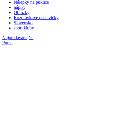
Nálepky na puklice
nápisy
Obrázky
Rozprávkové postavičky
Slovensko
sport kluby
Najpredávanejšie
Puma