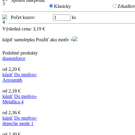
Spôsob nalepenia:
Klasicky
Zrkadlo
Počet kusov:
ks
Výsledná cena:
3,19
€
kúpiť samolepku
Použiť ako motív »
Podobné produkty
dragonforce
od 2,20 €
kúpiť
Do motívu»
Aerosmith
od 2,18 €
kúpiť
Do motívu»
Metallica 4
od 2,36 €
kúpiť
Do motívu»
depeche mode 1
od 2,40 €