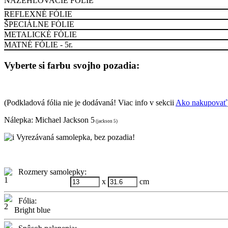
NAŽEHĽOVACIE FÓLIE
REFLEXNÉ FÓLIE
ŠPECIÁLNE FÓLIE
METALICKÉ FÓLIE
MATNÉ FÓLIE - 5r.
Vyberte si farbu svojho pozadia:
(Podkladová fólia nie je dodávaná! Viac info v sekcii
Ako nakupovať
Nálepka:
Michael Jackson 5
(jackson 5)
Vyrezávaná samolepka, bez pozadia!
Rozmery samolepky:
x
cm
Fólia:
Bright blue