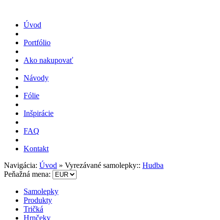
Úvod
Portfólio
Ako nakupovať
Návody
Fólie
Inšpirácie
FAQ
Kontakt
Navigácia:
Úvod
»
Vyrezávané samolepky::
Hudba
Peňažná mena:
Samolepky
Produkty
Tričká
Hrnčeky