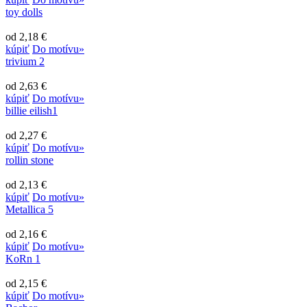
toy dolls
od 2,18 €
kúpiť
Do motívu»
trivium 2
od 2,63 €
kúpiť
Do motívu»
billie eilish1
od 2,27 €
kúpiť
Do motívu»
rollin stone
od 2,13 €
kúpiť
Do motívu»
Metallica 5
od 2,16 €
kúpiť
Do motívu»
KoRn 1
od 2,15 €
kúpiť
Do motívu»