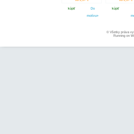
kúpiť
Do
kúpiť
motívu»
m
© Všetky práva vy
Running on W