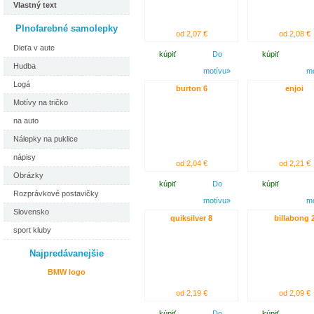
Vlastný text
Plnofarebné samolepky
od 2,07 €
od 2,08 €
Dieťa v aute
kúpiť
Do
kúpiť
Hudba
motívu»
m
Logá
burton 6
enjoi
Motívy na tričko
na auto
Nálepky na puklice
nápisy
od 2,04 €
od 2,21 €
Obrázky
kúpiť
Do
kúpiť
Rozprávkové postavičky
motívu»
m
Slovensko
quiksilver 8
billabong 
sport kluby
Najpredávanejšie
BMW logo
od 2,19 €
od 2,09 €
kúpiť
Do
kúpiť