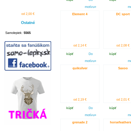
motívu»
m
od 2,00 €
Element 4
DC sport
Ostatné
Samolepiek:
5565
od 2,14 €
od 2,08 €
kúpiť
Do
kúpiť
motívu»
m
quiksilver
Saxoo
od 2,19 €
od 2,01 €
kúpiť
Do
kúpiť
motívu»
m
grenade 2
horsefeathers