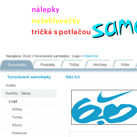
Úvod
Portfólio
Ako nakupovať
Návody
Fólie
Navigácia:
Úvod
» Vyrezávané samolepky::
Logá
»
Oblečenie
Samolepky
Produkty
Tričká
Hrnčeky
Fólie
Vyrezávané samolepky
Nike 6.0
Hudba
Koníčky - Siluety
Logá
Výfuky
Tuning
Rôzne
Podvozok