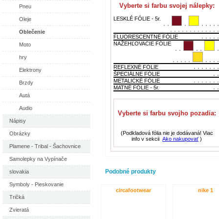
Vyberte si farbu svojej nálepky:
Pneu
LESKLÉ FÓLIE - 5r.
Oleje
Oblečenie
FLUORESCENTNÉ FÓLIE
NAŽEHĽOVACIE FÓLIE
Moto
hry
REFLEXNÉ FÓLIE
Elektrony
ŠPECIÁLNE FÓLIE
METALICKÉ FÓLIE
Brzdy
MATNÉ FÓLIE - 5r.
Autá
Audio
Vyberte si farbu svojho pozadia:
Nápisy
(Podkladová fólia nie je dodávaná! Viac
Obrázky
info v sekcii
Ako nakupovať
)
Plamene - Tribal - Šachovnice
Samolepky na Vypínače
Podobné produkty
slovakia
Symboly - Pieskovanie
circafootwear
nike 1
Tričká
Zvieratá