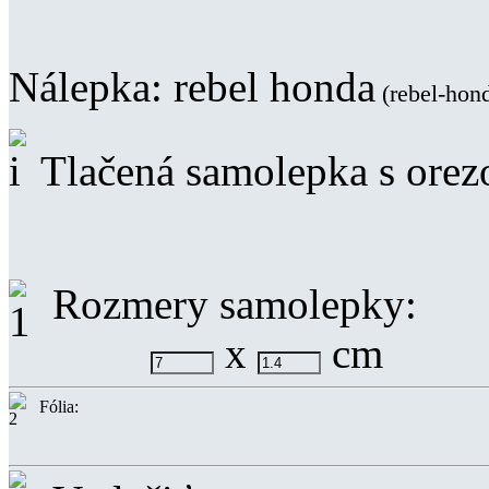
Nálepka:
rebel honda
(rebel-hon
Tlačená samolepka s ore
Rozmery samolepky:
x
cm
Fólia: