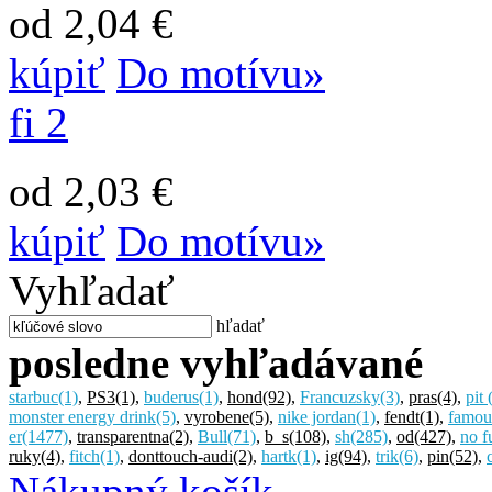
od 2,04 €
kúpiť
Do motívu»
fi 2
od 2,03 €
kúpiť
Do motívu»
Vyhľadať
hľadať
posledne vyhľadávané
starbuc
(1)
,
PS3
(1)
,
buderus
(1)
,
hond
(92)
,
Francuzsky
(3)
,
pras
(4)
,
pit
monster energy drink
(5)
,
vyrobene
(5)
,
nike jordan
(1)
,
fendt
(1)
,
famou
er
(1477)
,
transparentna
(2)
,
Bull
(71)
,
b_s
(108)
,
sh
(285)
,
od
(427)
,
no f
ruky
(4)
,
fitch
(1)
,
donttouch-audi
(2)
,
hartk
(1)
,
ig
(94)
,
trik
(6)
,
pin
(52)
,
Nákupný košík