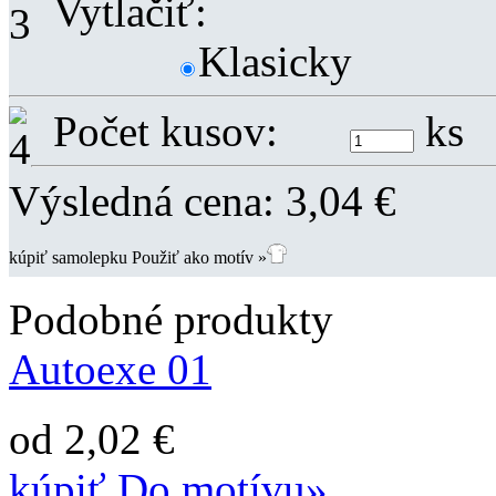
Vytlačiť:
Klasicky
Počet kusov:
ks
Výsledná cena:
3,04
€
kúpiť samolepku
Použiť ako motív »
Podobné produkty
Autoexe 01
od 2,02 €
kúpiť
Do motívu»