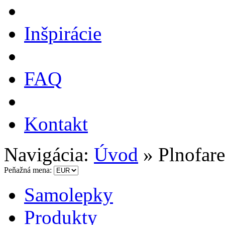
Inšpirácie
FAQ
Kontakt
Navigácia:
Úvod
»
Plnofar
Peňažná mena:
Samolepky
Produkty