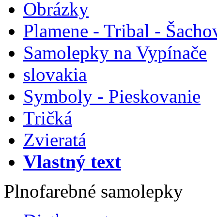
Obrázky
Plamene - Tribal - Šacho
Samolepky na Vypínače
slovakia
Symboly - Pieskovanie
Tričká
Zvieratá
Vlastný text
Plnofarebné samolepky