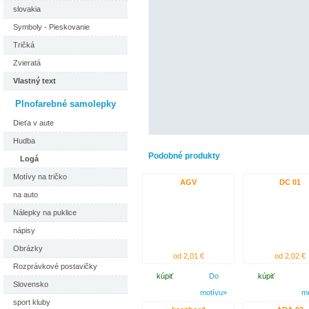
slovakia
Symboly - Pieskovanie
Tričká
Zvieratá
Vlastný text
Plnofarebné samolepky
Dieťa v aute
Hudba
Podobné produkty
Logá
Motívy na tričko
AGV
DC 01
na auto
Nálepky na puklice
nápisy
Obrázky
od 2,01 €
od 2,02 €
Rozprávkové postavičky
kúpiť
Do
kúpiť
Slovensko
motívu»
m
sport kluby