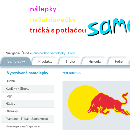
Úvod
Portfólio
Ako nakupovať
Návody
Fólie
Navigácia:
Úvod
»
Plnofarebné samolepky::
Logá
Samolepky
Produkty
Tričká
Hrnčeky
Fólie
Vyrezávané samolepky
red bull 5-5
Hudba
Koníčky - Siluety
Logá
Nápisy
Obrázky
Plamene - Tribal - Šachovnice
Samolepky na Vypínače