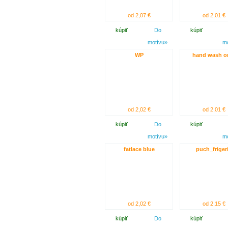
od 2,07 €
od 2,01 €
kúpiť
Do
kúpiť
motívu»
m
WP
hand wash o
od 2,02 €
od 2,01 €
kúpiť
Do
kúpiť
motívu»
m
fatlace blue
puch_friger
od 2,02 €
od 2,15 €
kúpiť
Do
kúpiť