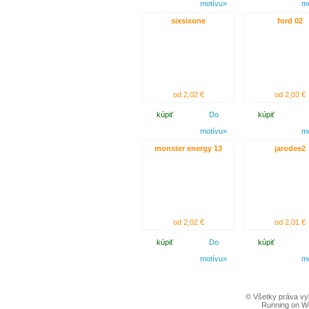
motívu»
m
sixsixone
ford 02
od 2,02 €
od 2,03 €
kúpiť
Do
kúpiť
motívu»
m
monster energy 13
jarodee2
od 2,02 €
od 2,01 €
kúpiť
Do
kúpiť
motívu»
m
© Všetky práva vy
Running on W