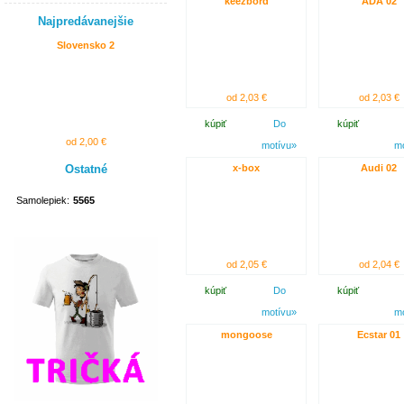
keezbord
ADA 02
Najpredávanejšie
Slovensko 2
od 2,03 €
od 2,03 €
kúpiť
Do
kúpiť
od 2,00 €
motívu»
m
Ostatné
x-box
Audi 02
Samolepiek:
5565
od 2,05 €
od 2,04 €
kúpiť
Do
kúpiť
motívu»
m
mongoose
Ecstar 01