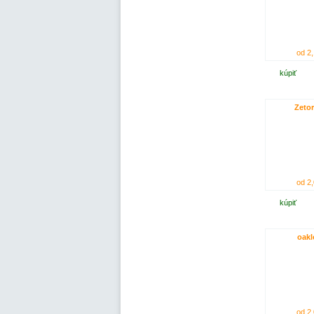
od 2,
kúpiť
Zetor
od 2,
kúpiť
oakl
od 2,