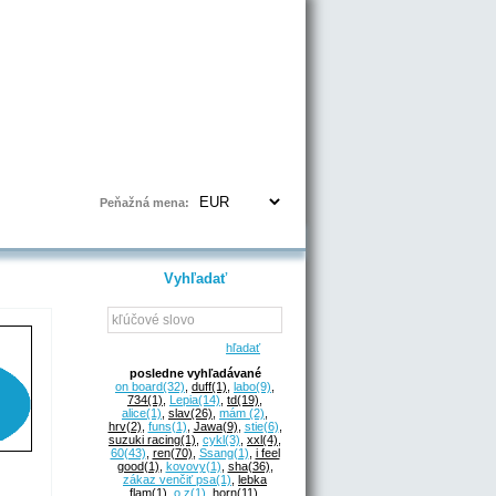
Prihlásenie | Registrácia
Peňažná mena:
Vyhľadať
hľadať
posledne vyhľadávané
on board
(32)
,
duff
(1)
,
labo
(9)
,
734
(1)
,
Lepia
(14)
,
td
(19)
,
alice
(1)
,
slav
(26)
,
mám
(2)
,
hrv
(2)
,
funs
(1)
,
Jawa
(9)
,
stie
(6)
,
suzuki racing
(1)
,
cykl
(3)
,
xxl
(4)
,
60
(43)
,
ren
(70)
,
Ssang
(1)
,
i feel
good
(1)
,
kovovy
(1)
,
sha
(36)
,
zákaz venčiť psa
(1)
,
lebka
flam
(1)
,
o.z
(1)
,
horn
(11)
,