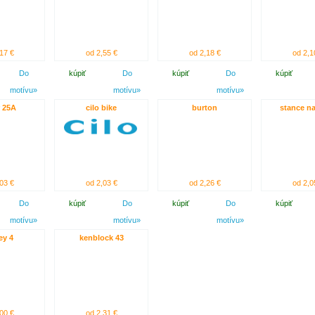
17 €
od 2,55 €
od 2,18 €
od 2,1
Do
kúpiť
Do
kúpiť
Do
kúpiť
motívu»
motívu»
motívu»
 25A
cilo bike
burton
stance na
03 €
od 2,03 €
od 2,26 €
od 2,0
Do
kúpiť
Do
kúpiť
Do
kúpiť
motívu»
motívu»
motívu»
ey 4
kenblock 43
00 €
od 2,31 €