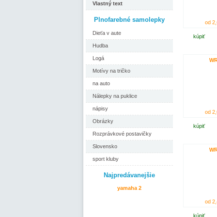
Vlastný text
Plnofarebné samolepky
od 2,
Dieťa v aute
kúpiť
Hudba
Logá
W
Motívy na tričko
na auto
Nálepky na puklice
nápisy
od 2,
Obrázky
kúpiť
Rozprávkové postavičky
Slovensko
W
sport kluby
Najpredávanejšie
yamaha 2
od 2,
kúpiť