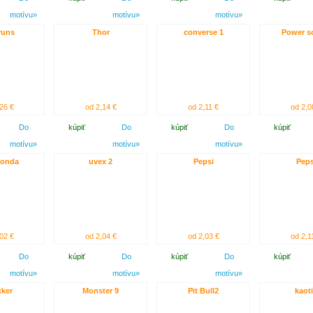
motívu»
motívu»
motívu»
runs
Thor
converse 1
Power s
26 €
od 2,14 €
od 2,11 €
od 2,0
Do
kúpiť
Do
kúpiť
Do
kúpiť
motívu»
motívu»
motívu»
honda
uvex 2
Pepsi
Peps
02 €
od 2,04 €
od 2,03 €
od 2,1
Do
kúpiť
Do
kúpiť
Do
kúpiť
motívu»
motívu»
motívu»
ker
Monster 9
Pit Bull2
kaot