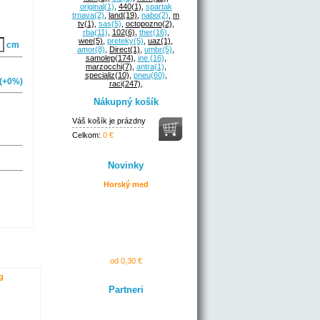
original
(1)
,
440
(1)
,
spartak
trnava
(2)
,
land
(19)
,
nabo
(2)
,
m
tv
(1)
,
sas
(5)
,
octopozno
(2)
,
rba
(11)
,
102
(6)
,
ther
(16)
,
wee
(5)
,
preteky
(5)
,
uaz
(1)
,
cm
amor
(8)
,
Direct
(1)
,
umbr
(5)
,
samolep
(174)
,
ine
(16)
,
marzocchi
(7)
,
antra
(1)
,
specializ
(10)
,
pneu
(60)
,
(+0%)
raci
(247)
,
Nákupný košík
Váš košík je prázdny
Celkom:
0 €
Novinky
Horský med
od 0,30 €
g
Partneri