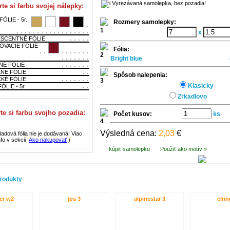
Vyrezávaná samolepka, bez pozadia!
te si farbu svojej nálepky:
ÓLIE - 5r.
Rozmery samolepky:
x
SCENTNÉ FÓLIE
OVACIE FÓLIE
Fólia:
Bright blue
NÉ FÓLIE
LNE FÓLIE
Spôsob nalepenia:
CKÉ FÓLIE
Klasicky
ÓLIE - 5r.
Zrkadlovo
te si farbu svojho pozadia:
Počet kusov:
ks
Výsledná cena:
2,03
€
adová fólia nie je dodávaná! Viac
nfo v sekcii
Ako nakupovať
)
kúpiť samolepku
Použiť ako motív »
rodukty
er w2
jps 3
alpinestar 3
elrin