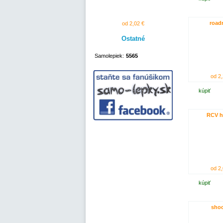
road
od 2,02 €
Ostatné
Samolepiek:
5565
od 2,
kúpiť
RCV 
od 2,
kúpiť
shoc