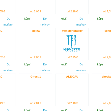
65 €
od 2,08 €
od 2,18 €
od 2,3
Do
kúpiť
Do
kúpiť
Do
kúpiť
motívu»
motívu»
motívu»
RC
alpina
Monster Energy
senn
02 €
od 2,03 €
od 2,25 €
od 2,0
Do
kúpiť
Do
kúpiť
Do
kúpiť
motívu»
motívu»
motívu»
RC
Ghost 1
ALE ČAU
shocke
49 €
od 2,01 €
od 2,10 €
od 2,6
Do
kúpiť
Do
kúpiť
Do
kúpiť