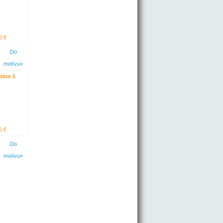
0 €
Do
motívu»
tion 1
5 €
Do
motívu»