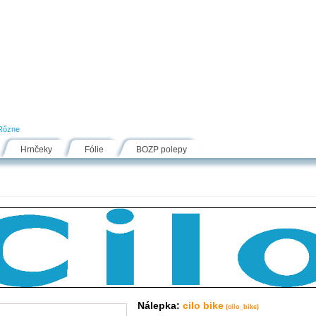
Návody
Fólie
Inšpirácie
FAQ
Kontakt
Rôzne
Hrnčeky
Fólie
BOZP polepy
Nálepka:
cilo bike
(cilo_bike)