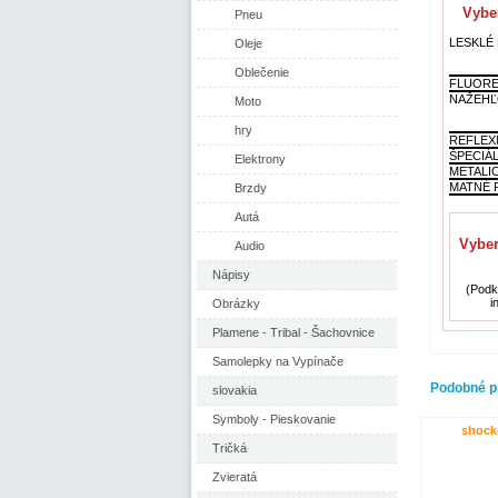
Vyber
Pneu
LESKLÉ F
Oleje
Oblečenie
FLUORE
NAŽEHĽ
Moto
hry
REFLEX
ŠPECIÁ
Elektrony
METALI
MATNÉ F
Brzdy
Autá
Vyber
Audio
Nápisy
(Podkl
i
Obrázky
Plamene - Tribal - Šachovnice
Samolepky na Vypínače
Podobné p
slovakia
Symboly - Pieskovanie
shock
Tričká
Zvieratá