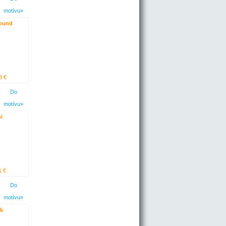
motívu»
ound
8 €
Do
motívu»
i
1 €
Do
motívu»
ik