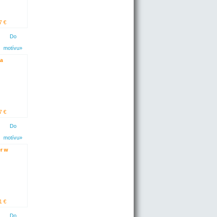
7 €
Do
motívu»
a
7 €
Do
motívu»
r w
1 €
Do