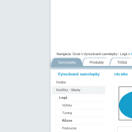
Úvod
Portfólio
Ako nakupovať
Navigácia:
Úvod
» Vyrezávané samolepky::
Logá
»
Samolepky
Produkty
Tričká
Vyrezávané samolepky
cilo bike
Hudba
Koníčky - Siluety
Logá
Výfuky
Tuning
Rôzne
Podvozok