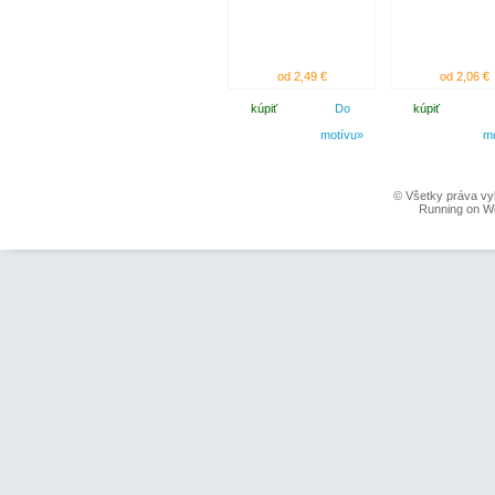
od 2,49 €
od 2,06 €
kúpiť
Do
kúpiť
motívu»
m
© Všetky práva vy
Running on W