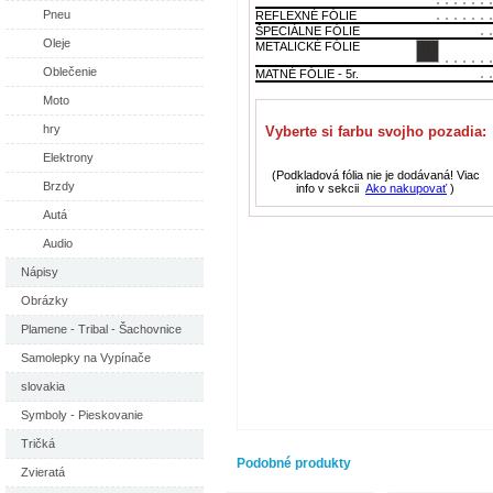
Pneu
REFLEXNÉ FÓLIE
ŠPECIÁLNE FÓLIE
Oleje
METALICKÉ FÓLIE
Oblečenie
MATNÉ FÓLIE - 5r.
Moto
hry
Vyberte si farbu svojho pozadia:
Elektrony
(Podkladová fólia nie je dodávaná! Viac
Brzdy
info v sekcii
Ako nakupovať
)
Autá
Audio
Nápisy
Obrázky
Plamene - Tribal - Šachovnice
Samolepky na Vypínače
slovakia
Symboly - Pieskovanie
Tričká
Podobné produkty
Zvieratá