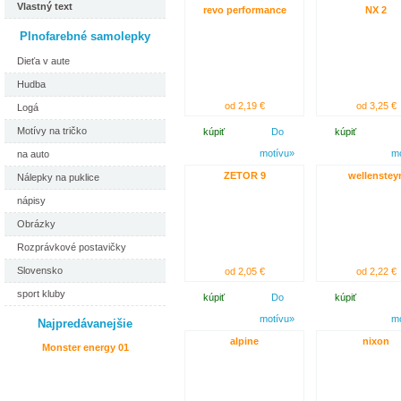
Vlastný text
revo performance
NX 2
Plnofarebné samolepky
Dieťa v aute
Hudba
od 2,19 €
od 3,25 €
Logá
Motívy na tričko
kúpiť
Do
kúpiť
motívu»
m
na auto
ZETOR 9
wellenstey
Nálepky na puklice
nápisy
Obrázky
Rozprávkové postavičky
Slovensko
od 2,05 €
od 2,22 €
sport kluby
kúpiť
Do
kúpiť
motívu»
m
Najpredávanejšie
alpine
nixon
Monster energy 01