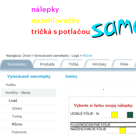
Úvod
Portfólio
Ako nakupovať
Návody
Fólie
Navigácia:
Úvod
» Vyrezávané samolepky::
Logá
»
Rôzne
Samolepky
Produkty
Tričká
Hrnčeky
Fólie
Vyrezávané samolepky
Oakley
Hudba
Koníčky - Siluety
Logá
Vyberte si farbu svojej nálepky:
Výfuky
LESKLÉ FÓLIE - 5r.
Tuning
Rôzne
FLUORESCENTNÉ FÓLIE
NAŽEHĽOVACIE FÓLIE
Podvozok