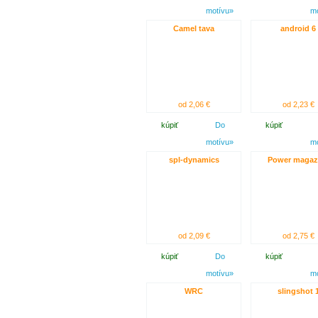
motívu»
m
Camel tava
android 6
od 2,06 €
od 2,23 €
kúpiť
Do
kúpiť
motívu»
m
spl-dynamics
Power magaz
od 2,09 €
od 2,75 €
kúpiť
Do
kúpiť
motívu»
m
WRC
slingshot 