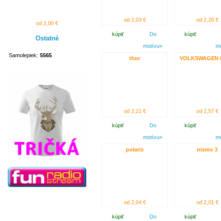
od 2,03 €
od 2,20 €
od 2,00 €
kúpiť
Do
kúpiť
Ostatné
motívu»
m
Samolepiek:
5565
thor
VOLKSWAGEN 
od 2,21 €
od 2,57 €
kúpiť
Do
kúpiť
motívu»
m
polaris
nismo 3
od 2,04 €
od 2,01 €
kúpiť
Do
kúpiť