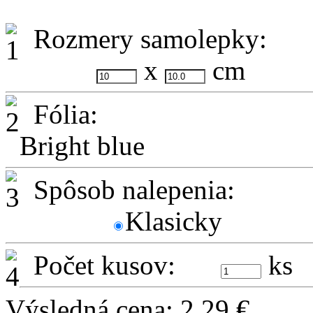
Rozmery samolepky:
x
cm
Fólia:
Bright blue
Spôsob nalepenia:
Klasicky
Počet kusov:
ks
Výsledná cena:
2,29
€