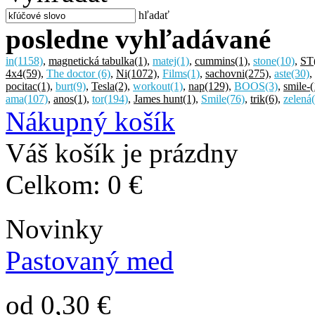
hľadať
posledne vyhľadávané
in
(1158)
,
magnetická tabulka
(1)
,
matej
(1)
,
cummins
(1)
,
stone
(10)
,
ST
4x4
(59)
,
The doctor
(6)
,
Ni
(1072)
,
Films
(1)
,
sachovni
(275)
,
aste
(30)
,
pocitac
(1)
,
burt
(9)
,
Tesla
(2)
,
workout
(1)
,
nap
(129)
,
BOOS
(3)
,
smile-
(
ama
(107)
,
anos
(1)
,
tor
(194)
,
James hunt
(1)
,
Smile
(76)
,
trik
(6)
,
zelená
Nákupný košík
Váš košík je prázdny
Celkom:
0 €
Novinky
Pastovaný med
od 0,30 €