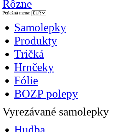
Rôzne
Peňažná mena:
Samolepky
Produkty
Tričká
Hrnčeky
Fólie
BOZP polepy
Vyrezávané samolepky
Hudba