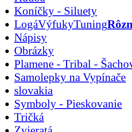
Koníčky - Siluety
Logá
Výfuky
Tuning
Rôzn
Nápisy
Obrázky
Plamene - Tribal - Šacho
Samolepky na Vypínače
slovakia
Symboly - Pieskovanie
Tričká
Zvieratá