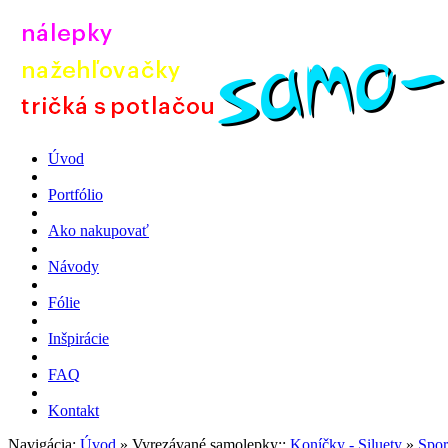
Úvod
Portfólio
Ako nakupovať
Návody
Fólie
Inšpirácie
FAQ
Kontakt
Navigácia:
Úvod
» Vyrezávané samolepky::
Koníčky - Siluety
»
Spor