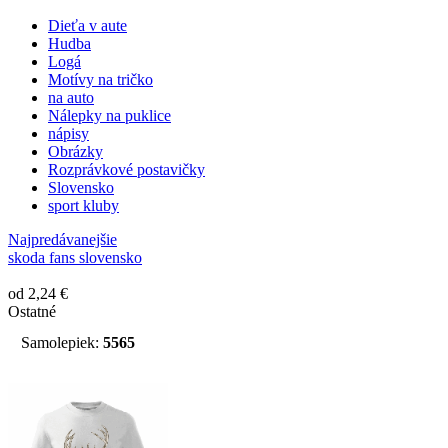
Dieťa v aute
Hudba
Logá
Motívy na tričko
na auto
Nálepky na puklice
nápisy
Obrázky
Rozprávkové postavičky
Slovensko
sport kluby
Najpredávanejšie
skoda fans slovensko
od 2,24 €
Ostatné
Samolepiek:
5565