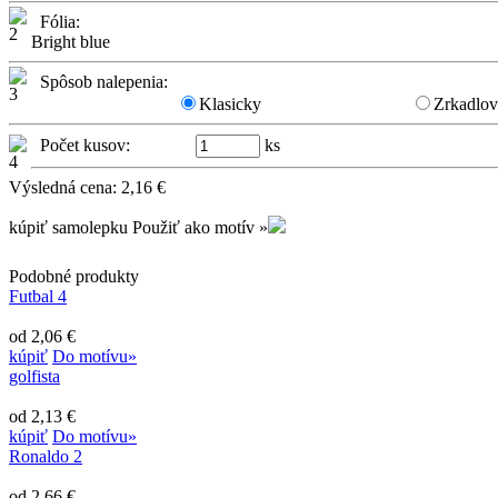
Fólia:
Bright blue
Spôsob nalepenia:
Klasicky
Zrkadlo
Počet kusov:
ks
Výsledná cena:
2,16
€
kúpiť samolepku
Použiť ako motív »
Podobné produkty
Futbal 4
od 2,06 €
kúpiť
Do motívu»
golfista
od 2,13 €
kúpiť
Do motívu»
Ronaldo 2
od 2,66 €