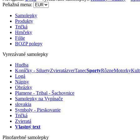
Peňažná mena:
Samolepky
Produkty
Tričká
Hrnčeky
Fólie
BOZP polepy
Vyrezávané samolepky
Hudba
Koníčky - Siluety
Zvieratá
zver
Tanec
Sporty
Rôzne
Motorky
Kult
Logá
Nápisy
Obrázky
Plamene - Tribal - Šachovnice
Samolepky na Vypínače
slovakia
Symboly - Pieskovanie
Tričká
Zvieratá
Vlastný text
Plnofarebné samolepky