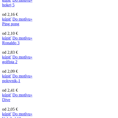
kúpiť
Do motívu»
hokej 5
od 2,16 €
kúpiť
Do motívu»
Ping pong
od 2,10 €
kúpiť
Do motívu»
Ronaldo 3
od 2,83 €
kúpiť
Do motívu»
golfista 2
od 2,09 €
kúpiť
Do motívu»
polovnik-1
od 2,41 €
kúpiť
Do motívu»
Dive
od 2,05 €
kúpiť
Do motívu»