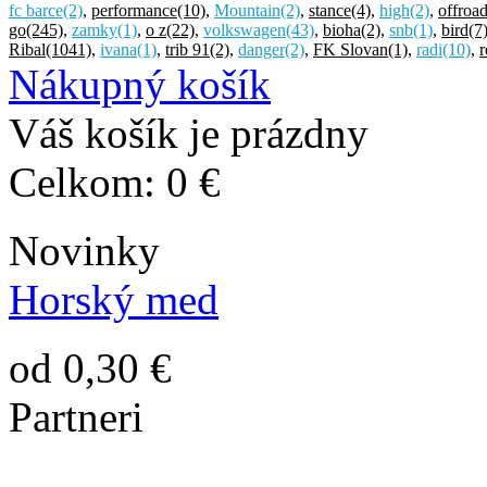
fc barce
(2)
,
performance
(10)
,
Mountain
(2)
,
stance
(4)
,
high
(2)
,
offroa
go
(245)
,
zamky
(1)
,
o z
(22)
,
volkswagen
(43)
,
bioha
(2)
,
snb
(1)
,
bird
(7
Ribal
(1041)
,
ivana
(1)
,
trib 91
(2)
,
danger
(2)
,
FK Slovan
(1)
,
radi
(10)
,
r
Nákupný košík
Váš košík je prázdny
Celkom:
0 €
Novinky
Horský med
od 0,30 €
Partneri