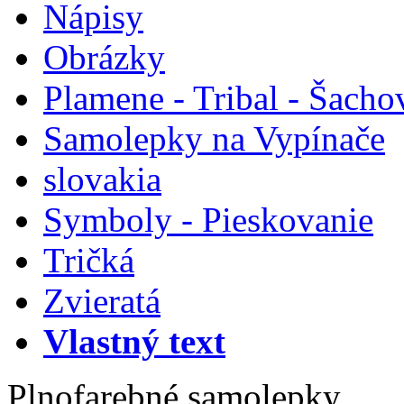
Nápisy
Obrázky
Plamene - Tribal - Šacho
Samolepky na Vypínače
slovakia
Symboly - Pieskovanie
Tričká
Zvieratá
Vlastný text
Plnofarebné samolepky