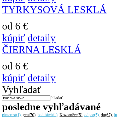
TYRKYSOVÁ LESKLÁ
od 6 €
kúpiť
detaily
ČIERNA LESKLÁ
od 6 €
kúpiť
detaily
Vyhľadať
hľadať
posledne vyhľadávané
pinterest
(1)
,
gen
(70)
,
bad bitch
(1)
,
Kozorožec
(5)
,
odpor
(5)
,
du
(67)
,
b