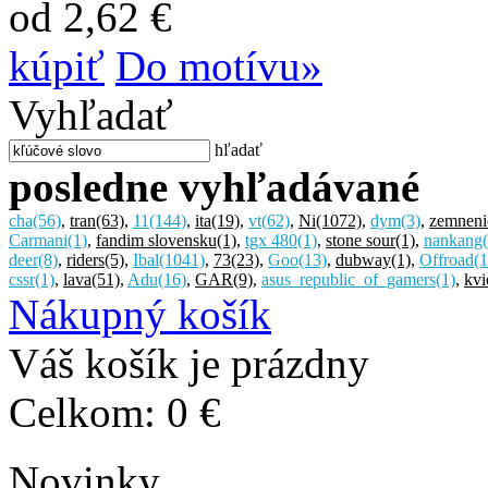
od 2,62 €
kúpiť
Do motívu»
Vyhľadať
hľadať
posledne vyhľadávané
cha
(56)
,
tran
(63)
,
11
(144)
,
ita
(19)
,
vt
(62)
,
Ni
(1072)
,
dym
(3)
,
zemneni
Carmani
(1)
,
fandim slovensku
(1)
,
tgx 480
(1)
,
stone sour
(1)
,
nankang
deer
(8)
,
riders
(5)
,
Ibal
(1041)
,
73
(23)
,
Goo
(13)
,
dubway
(1)
,
Offroad
(1
cssr
(1)
,
lava
(51)
,
Adu
(16)
,
GAR
(9)
,
asus_republic_of_gamers
(1)
,
kvi
Nákupný košík
Váš košík je prázdny
Celkom:
0 €
Novinky