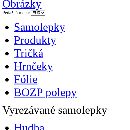
Obrázky
Peňažná mena:
Samolepky
Produkty
Tričká
Hrnčeky
Fólie
BOZP polepy
Vyrezávané samolepky
Hudba