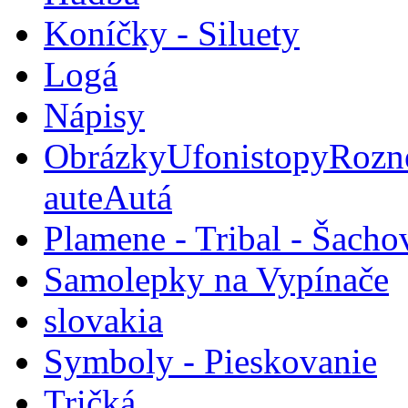
Koníčky - Siluety
Logá
Nápisy
Obrázky
Ufoni
stopy
Rozn
aute
Autá
Plamene - Tribal - Šacho
Samolepky na Vypínače
slovakia
Symboly - Pieskovanie
Tričká