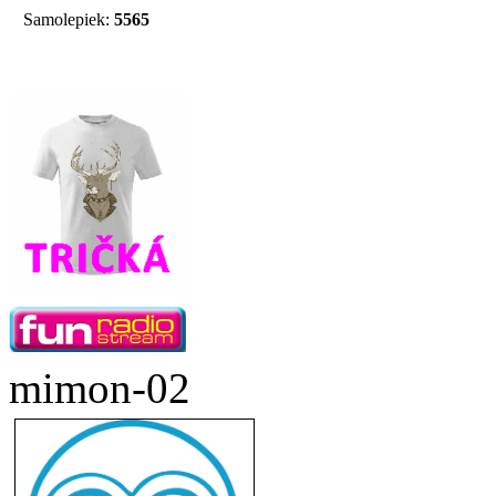
Samolepiek:
5565
mimon-02