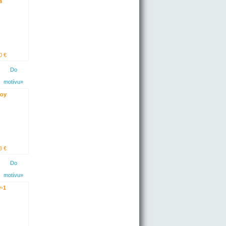
a
0 €
Do
motívu»
boy
8 €
Do
motívu»
r-1