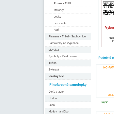
Rozne - FUN
REFLEX
ŠPECIÁ
Motorky
METALI
MATNÉ F
Lebky
deti v aute
Vyber
Autá
Plamene - Tribal - Šachovnice
(Podkl
i
Samolepky na Vypínače
slovakia
Symboly - Pieskovanie
Podobné p
Tričká
NO-FAT
Zvieratá
Vlastný text
Plnofarebné samolepky
Dieťa v aute
od 2,
Hudba
kúpiť
Logá
Motívy na tričko