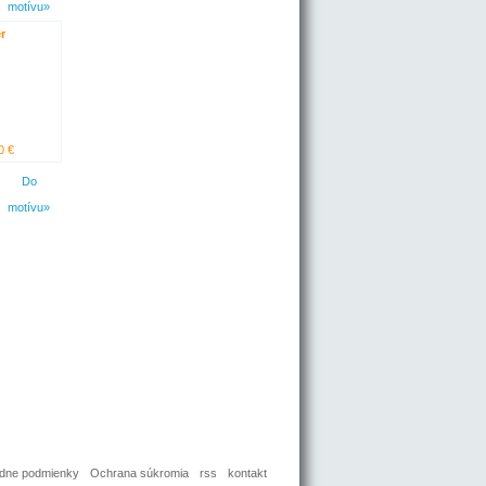
motívu»
r
0 €
Do
motívu»
dne podmienky
Ochrana súkromia
rss
kontakt