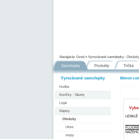
Úvod
Portfólio
Ako nakupovať
Navigácia:
Úvod
» Vyrezávané samolepky::
Obrázk
Samolepky
Produkty
Tričká
Vyrezávané samolepky
Mimon co
Hudba
Koníčky - Siluety
Logá
Vyber
Nápisy
LESKLÉ F
Obrázky
Ufoni
FLUORE
NAŽEHĽ
stopy