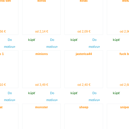
ová sieť
kotva
koláč
lebk
56 €
od 2,14 €
od 2,09 €
od 2,9
Do
kúpiť
Do
kúpiť
Do
kúpiť
motívu»
motívu»
motívu»
o 1
minions
jasterica44
fuck 
10 €
od 3,49 €
od 2,40 €
od 2,6
Do
kúpiť
Do
kúpiť
Do
kúpiť
motívu»
motívu»
motívu»
at
monster
sheep
snipe