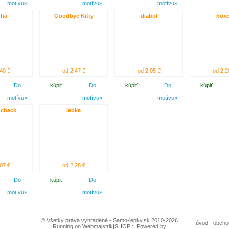
motívu»
motívu»
motívu»
dha
Goodbye Kitty
diabol
boxe
40 €
od 2,47 €
od 2,05 €
od 2,2
Do
kúpiť
Do
kúpiť
Do
kúpiť
motívu»
motívu»
motívu»
 check
lebka
07 €
od 2,28 €
Do
kúpiť
Do
motívu»
motívu»
© Všetky práva vyhradené - Samo-lepky.sk 2010-2026
úvod
obcho
Running on Webmajstrik|SHOP :: Powered by