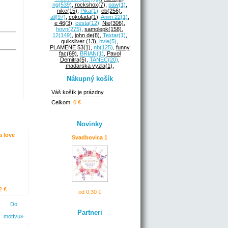
ng
(539)
,
rockshox
(7)
,
paw
(1)
,
nike
(15)
,
Pika
(1)
,
eb
(256)
,
all
(97)
,
cokolada
(1)
,
Anim 22
(1)
,
e 46
(3)
,
cesta
(12)
,
Nie
(306)
,
hovn
(275)
,
samolepk
(158)
,
12
(149)
,
john de
(8)
,
Textar
(1)
,
quiksilver
(13)
,
hvie
(5)
,
PLAMENE 53
(1)
,
nb
(125)
,
funny
fac
(69)
,
BRIAN
(1)
,
Pavol
Demitra
(5)
,
TANEC
(20)
,
madarska vyzla
(1)
,
Nákupný košík
Váš košík je prázdny
Celkom:
0 €
Novinky
a love
Svadbovica 1
2 €
od 0,30 €
Do
Partneri
motívu»