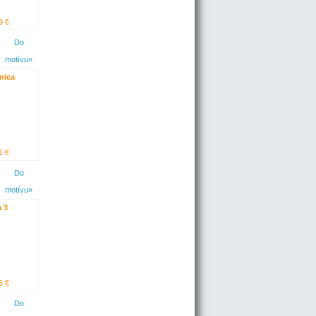
9 €
Do
motívu»
nica
1 €
Do
motívu»
 3
6 €
Do