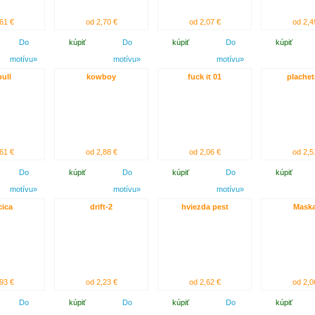
61 €
od 2,70 €
od 2,07 €
od 2,4
Do
kúpiť
Do
kúpiť
Do
kúpiť
motívu»
motívu»
motívu»
bull
kowboy
fuck it 01
plachet
61 €
od 2,88 €
od 2,06 €
od 2,5
Do
kúpiť
Do
kúpiť
Do
kúpiť
motívu»
motívu»
motívu»
cica
drift-2
hviezda pest
Maska
93 €
od 2,23 €
od 2,62 €
od 2,0
Do
kúpiť
Do
kúpiť
Do
kúpiť