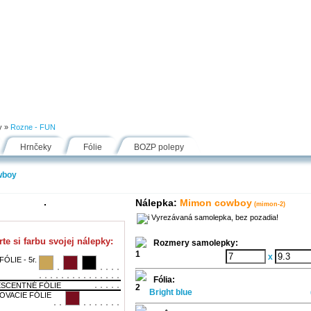
Návody
Fólie
Inšpirácie
FAQ
Kontakt
y
»
Rozne - FUN
Hrnčeky
Fólie
BOZP polepy
wboy
Nálepka:
Mimon cowboy
(mimon-2)
Vyrezávaná samolepka, bez pozadia!
te si farbu svojej nálepky:
Rozmery samolepky:
x
ÓLIE - 5r.
Fólia:
SCENTNÉ FÓLIE
Bright blue
OVACIE FÓLIE