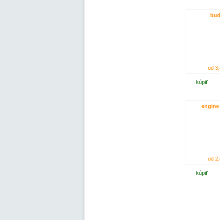
bu
od 3,
kúpiť
engine
od 2,
kúpiť