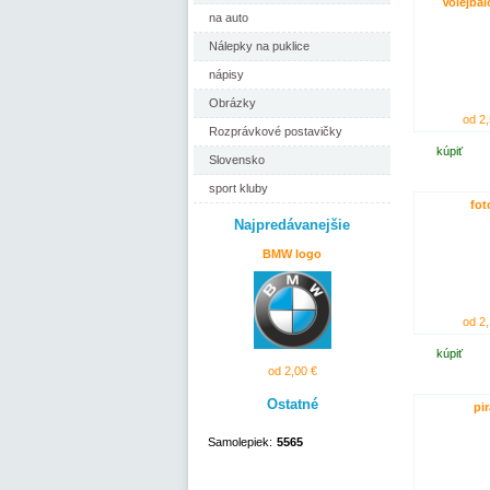
Volejbal
na auto
Nálepky na puklice
nápisy
Obrázky
od 2,
Rozprávkové postavičky
kúpiť
Slovensko
sport kluby
fot
Najpredávanejšie
BMW logo
od 2,
kúpiť
od 2,00 €
Ostatné
pir
Samolepiek:
5565