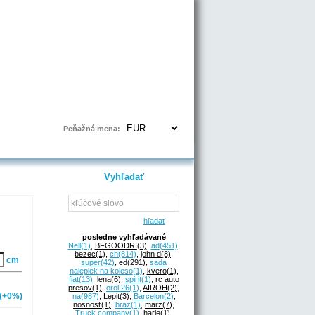
Prihlásenie | Registrácia
Peňažná mena:
Vyhľadať
hľadať
posledne vyhľadávané
Nell
(1)
,
BFGOODRI
(3)
,
ad
(451)
,
bezec
(1)
,
ch
(814)
,
john d
(8)
,
cm
super
(42)
,
ed
(291)
,
sada
nalepiek na koleso
(1)
,
kvero
(1)
,
fiat
(13)
,
lena
(6)
,
spirit
(1)
,
rc auto
presov
(1)
,
orol 26
(1)
,
AIROH
(2)
,
(+0%)
na
(987)
,
Lepit
(3)
,
Barcelon
(2)
,
nosnosť
(1)
,
braz
(1)
,
marz
(7)
,
Truck company
(1)
,
harle
(1)
,