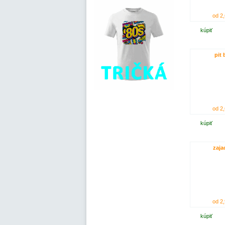
od 2,
kúpiť
pit 
od 2,
kúpiť
zaja
od 2,
kúpiť