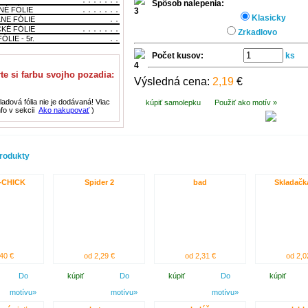
Spôsob nalepenia:
NÉ FÓLIE
Klasicky
LNE FÓLIE
CKÉ FÓLIE
Zrkadlovo
ÓLIE - 5r.
Počet kusov:
ks
te si farbu svojho pozadia:
Výsledná cena:
2,19
€
adová fólia nie je dodávaná! Viac
kúpiť samolepku
Použiť ako motív »
nfo v sekcii
Ako nakupovať
)
rodukty
-CHICK
Spider 2
bad
Skladačk
40 €
od 2,29 €
od 2,31 €
od 2,0
Do
kúpiť
Do
kúpiť
Do
kúpiť
motívu»
motívu»
motívu»