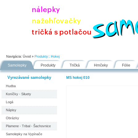
Úvod
Portfólio
Ako nakupovať
Návody
Fólie
Navigácia:
Úvod
»
Produkty::
Hokej
Samolepky
Produkty
Tričká
Hrnčeky
Fólie
Vyrezávané samolepky
MS hokej 010
Hudba
Koníčky - Siluety
Logá
Nápisy
Obrázky
Plamene - Tribal - Šachovnice
Samolepky na Vypínače