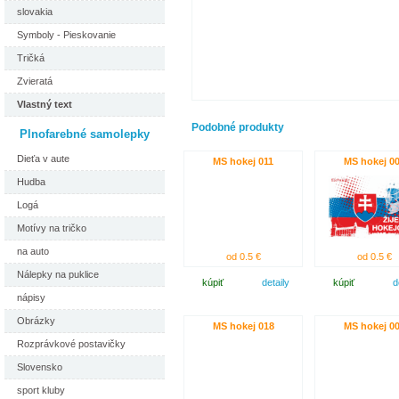
slovakia
Symboly - Pieskovanie
Tričká
Zvieratá
Vlastný text
Podobné produkty
Plnofarebné samolepky
Dieťa v aute
MS hokej 011
MS hokej 0
Hudba
Logá
Motívy na tričko
na auto
od 0.5 €
od 0.5 €
Nálepky na puklice
kúpiť
detaily
kúpiť
d
nápisy
Obrázky
MS hokej 018
MS hokej 0
Rozprávkové postavičky
Slovensko
sport kluby