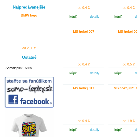
Najpredávanejšie
od 0.4 €
od 0.4 €
BMW logo
kúpiť
detaily
kúpiť
d
MS hokej 007
MS hokej 0
od 2,00 €
Ostatné
od 0.4 €
od 0.5 €
Samolepiek:
5565
kúpiť
detaily
kúpiť
d
MS hokej 017
MS hokej 021 
od 0.4 €
od 1.9 €
kúpiť
detaily
kúpiť
d