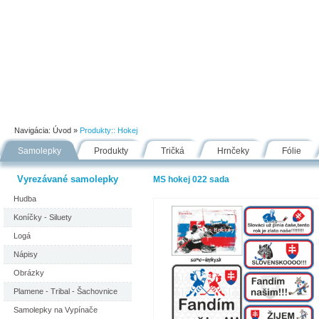
Úvod
Portfólio
Ako nakupovať
Návody
Fólie
Navigácia:
Úvod
»
Produkty::
Hokej
Samolepky
Produkty
Tričká
Hrnčeky
Fólie
Vyrezávané samolepky
MS hokej 022 sada
Hudba
Koníčky - Siluety
Logá
Nápisy
Obrázky
Plamene - Tribal - Šachovnice
Samolepky na Vypínače