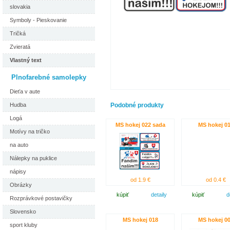
slovakia
Symboly - Pieskovanie
Tričká
Zvieratá
Vlastný text
Plnofarebné samolepky
Dieťa v aute
Hudba
Podobné produkty
Logá
MS hokej 022 sada
MS hokej 0
Motívy na tričko
na auto
Nálepky na puklice
nápisy
od 1.9 €
od 0.4 €
Obrázky
kúpiť
detaily
kúpiť
d
Rozprávkové postavičky
Slovensko
MS hokej 018
MS hokej 0
sport kluby