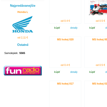
Najpredávanejšie
Honda L
od 0.4 €
od 0.5 €
kúpiť
detaily
kúpiť
d
od 2,11 €
MS hokej 020
MS hokej 0
Ostatné
Samolepiek:
5565
od 0.4 €
od 0.5 €
kúpiť
detaily
kúpiť
d
MS hokej 017
MS hokej 0