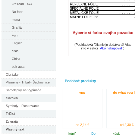
Off road - 4x4
REFLEXNÉ FÓLIE
ŠPECIÁLNE FÓLIE
No fear
METALICKÉ FÓLIE
MATNÉ FÓLIE - 5r.
mená
Graffity
Vyberte si farbu svojho pozadia:
Fun
English
(Podkladová fólia nie je dodávaná! Viac
info v sekcii
Ako nakupovať
)
cisla
China
bok auta
Obrázky
Podobné produkty
Plamene - Tribal - Šachovnice
Samolepky na Vypínače
vpp
do what you 
slovakia
Symboly - Pieskovanie
Tričká
Zvieratá
od 2,14 €
od 2,30 €
Vlastný text
kúpiť
Do
kúpiť