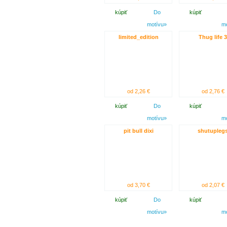
kúpiť
Do
kúpiť
motívu»
m
limited_edition
Thug life 3
od 2,26 €
od 2,76 €
kúpiť
Do
kúpiť
motívu»
m
pit bull dixi
shutupleg
od 3,70 €
od 2,07 €
kúpiť
Do
kúpiť
motívu»
m