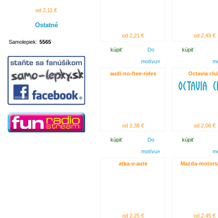
od 2,11 €
Ostatné
od 2,21 €
od 2,49 €
Samolepiek:
5565
kúpiť
Do
kúpiť
motívu»
m
audi-no-free-rides
Octavia clu
od 2,38 €
od 2,06 €
kúpiť
Do
kúpiť
motívu»
m
atka-v-aute
Mazda-motors
od 2,25 €
od 2,45 €