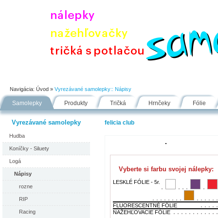
Úvod
Portfólio
Ako nakupovať
Návody
Fólie
Navigácia:
Úvod
»
Vyrezávané samolepky::
Nápisy
Samolepky
Produkty
Tričká
Hrnčeky
Fólie
Vyrezávané samolepky
felicia club
Hudba
Koníčky - Siluety
Logá
Vyberte si farbu svojej nálepky:
Nápisy
LESKLÉ FÓLIE - 5r.
rozne
RIP
FLUORESCENTNÉ FÓLIE
Racing
NAŽEHĽOVACIE FÓLIE