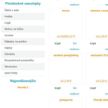
Plnofarebné samolepky
motívu»
m
Dieťa v aute
forum
kamera v aute
Hudba
Logá
Motívy na tričko
na auto
od 290001,97 €
od 2,09 €
Nálepky na puklice
kúpiť
Do
kúpiť
nápisy
motívu»
m
Obrázky
tandem paragliding
mitsubisi 10 
Rozprávkové postavičky
Slovensko
sport kluby
Najpredávanejšie
od 2,48 €
od 2,20 €
Honda L
kúpiť
Do
kúpiť
motívu»
m
patagonia
Honda skul