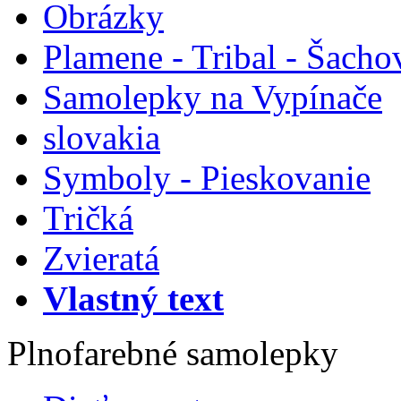
Obrázky
Plamene - Tribal - Šacho
Samolepky na Vypínače
slovakia
Symboly - Pieskovanie
Tričká
Zvieratá
Vlastný text
Plnofarebné samolepky