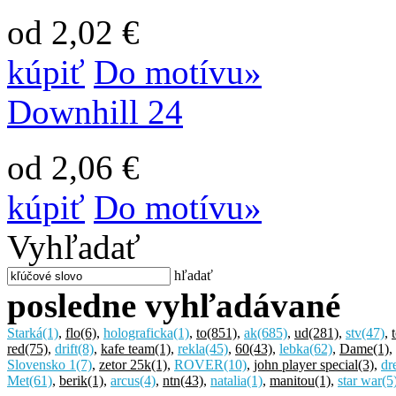
od 2,02 €
kúpiť
Do motívu»
Downhill 24
od 2,06 €
kúpiť
Do motívu»
Vyhľadať
hľadať
posledne vyhľadávané
Starká
(1)
,
flo
(6)
,
holograficka
(1)
,
to
(851)
,
ak
(685)
,
ud
(281)
,
stv
(47)
,
red
(75)
,
drift
(8)
,
kafe team
(1)
,
rekla
(45)
,
60
(43)
,
lebka
(62)
,
Dame
(1)
,
Slovensko 1
(7)
,
zetor 25k
(1)
,
ROVER
(10)
,
john player special
(3)
,
dr
Met
(61)
,
berik
(1)
,
arcus
(4)
,
ntn
(43)
,
natalia
(1)
,
manitou
(1)
,
star war
(5