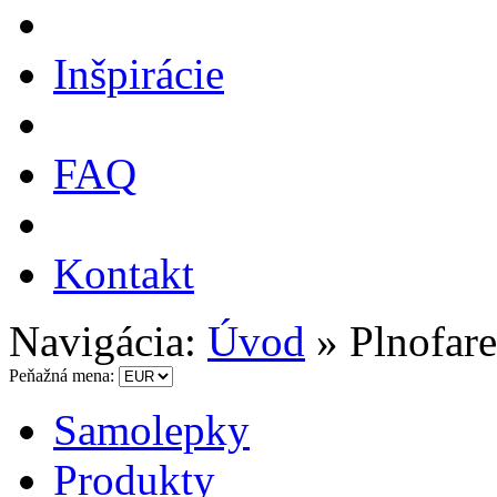
Inšpirácie
FAQ
Kontakt
Navigácia:
Úvod
»
Plnofar
Peňažná mena:
Samolepky
Produkty