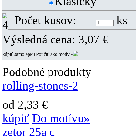
Klasicky
Počet kusov:
ks
Výsledná cena:
3,07
€
kúpiť samolepku
Použiť ako motív »
Podobné produkty
rolling-stones-2
od 2,33 €
kúpiť
Do motívu»
zetor 25a c