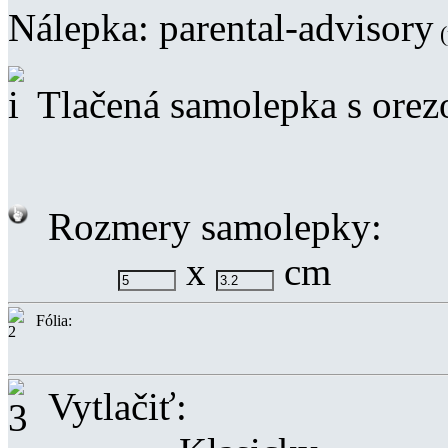
Nálepka:
parental-advisory
(
Tlačená samolepka s ore
Rozmery samolepky:
x
cm
Fólia:
Vytlačiť: