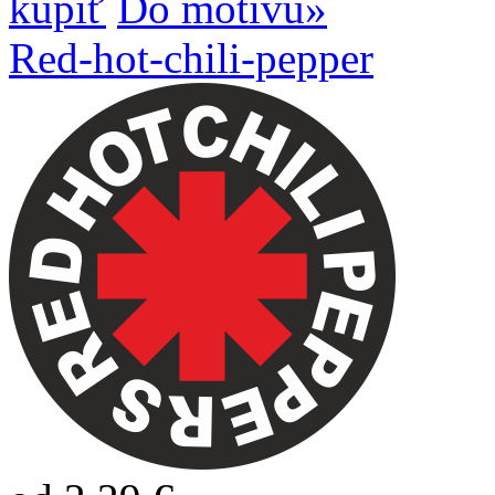
kúpiť
Do motívu»
Red-hot-chili-pepper