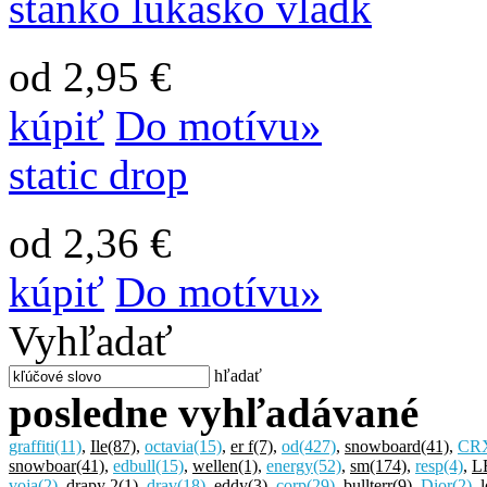
stanko lukasko vladk
od 2,95 €
kúpiť
Do motívu»
static drop
od 2,36 €
kúpiť
Do motívu»
Vyhľadať
hľadať
posledne vyhľadávané
graffiti
(11)
,
Ile
(87)
,
octavia
(15)
,
er f
(7)
,
od
(427)
,
snowboard
(41)
,
CR
snowboar
(41)
,
edbull
(15)
,
wellen
(1)
,
energy
(52)
,
sm
(174)
,
resp
(4)
,
L
voja
(2)
,
drapy 2
(1)
,
drav
(18)
,
eddy
(3)
,
corp
(29)
,
bullterr
(9)
,
Dior
(2)
,