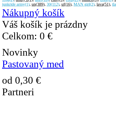
junkride army
(1)
,
un
(389)
,
30
(112)
,
uf
(16)
,
MAN girl
(2)
,
lava
(51)
,
tl
Nákupný košík
Váš košík je prázdny
Celkom:
0 €
Novinky
Pastovaný med
od 0,30 €
Partneri