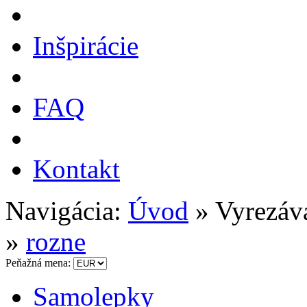
Inšpirácie
FAQ
Kontakt
Navigácia:
Úvod
» Vyrezáv
»
rozne
Peňažná mena:
Samolepky