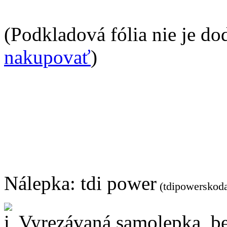
(Podkladová fólia nie je do
nakupovať
)
Nálepka:
tdi power
(tdipowerskod
Vyrezávaná samolepka, be