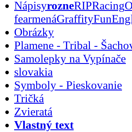
Nápisy
rozne
RIP
Racing
O
fear
mená
Graffity
Fun
Eng
Obrázky
Plamene - Tribal - Šacho
Samolepky na Vypínače
slovakia
Symboly - Pieskovanie
Tričká
Zvieratá
Vlastný text