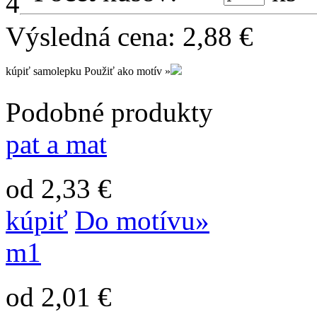
Výsledná cena:
2,88
€
kúpiť samolepku
Použiť ako motív »
Podobné produkty
pat a mat
od 2,33 €
kúpiť
Do motívu»
m1
od 2,01 €