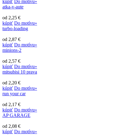
kúpiť
Do motívu»
atka-v-aute
od 2,25 €
kúpiť
Do motívu»
turbo-loading
od 2,87 €
kúpiť
Do motívu»
minions-2
od 2,57 €
kúpiť
Do motívu»
mitsubisi 10 prava
od 2,20 €
kúpiť
Do motívu»
run your car
od 2,17 €
kúpiť
Do motívu»
AP GARAGE
od 2,08 €
kúpiť
Do motívu»