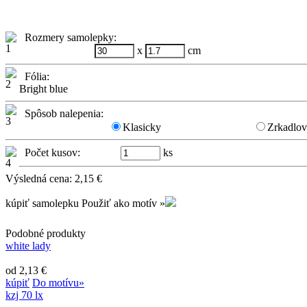
Rozmery samolepky:
x
cm
Fólia:
Bright blue
Spôsob nalepenia:
Klasicky
Zrkadlo
Počet kusov:
ks
Výsledná cena:
2,15
€
kúpiť samolepku
Použiť ako motív »
Podobné produkty
white lady
od 2,13 €
kúpiť
Do motívu»
kzj 70 lx