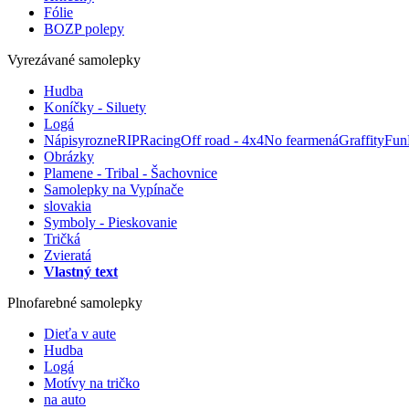
Fólie
BOZP polepy
Vyrezávané samolepky
Hudba
Koníčky - Siluety
Logá
Nápisy
rozne
RIP
Racing
Off road - 4x4
No fear
mená
Graffity
Fun
Obrázky
Plamene - Tribal - Šachovnice
Samolepky na Vypínače
slovakia
Symboly - Pieskovanie
Tričká
Zvieratá
Vlastný text
Plnofarebné samolepky
Dieťa v aute
Hudba
Logá
Motívy na tričko
na auto