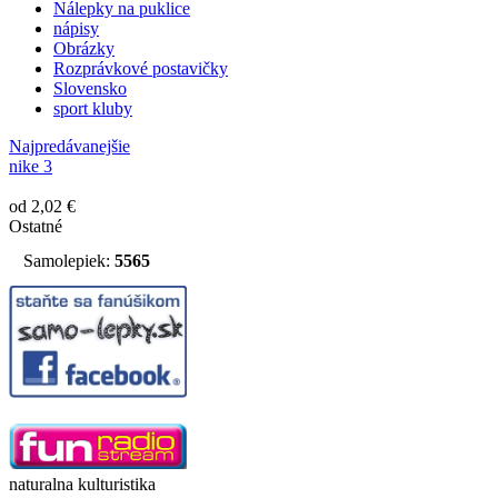
Nálepky na puklice
nápisy
Obrázky
Rozprávkové postavičky
Slovensko
sport kluby
Najpredávanejšie
nike 3
od 2,02 €
Ostatné
Samolepiek:
5565
naturalna kulturistika