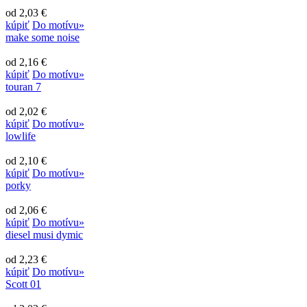
od 2,03 €
kúpiť
Do motívu»
make some noise
od 2,16 €
kúpiť
Do motívu»
touran 7
od 2,02 €
kúpiť
Do motívu»
lowlife
od 2,10 €
kúpiť
Do motívu»
porky
od 2,06 €
kúpiť
Do motívu»
diesel musi dymic
od 2,23 €
kúpiť
Do motívu»
Scott 01