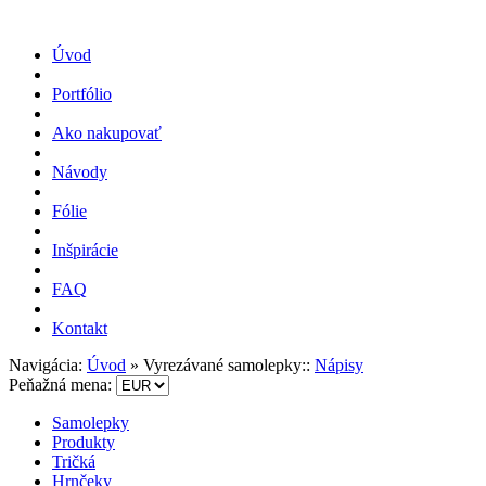
Úvod
Portfólio
Ako nakupovať
Návody
Fólie
Inšpirácie
FAQ
Kontakt
Navigácia:
Úvod
»
Vyrezávané samolepky::
Nápisy
Peňažná mena:
Samolepky
Produkty
Tričká
Hrnčeky