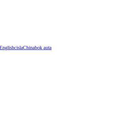
English
cisla
China
bok auta