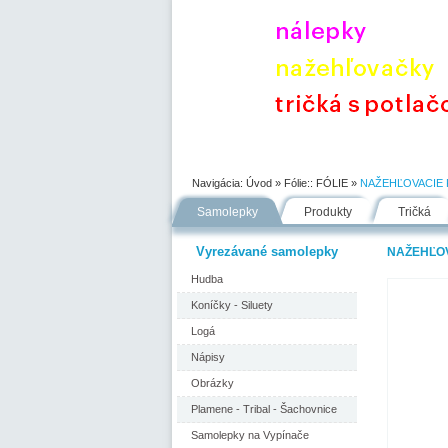
Úvod
Portfólio
Ako nakupovať
Navigácia:
Úvod
» Fólie::
FÓLIE
»
NAŽEHĽOVACIE 
Samolepky
Produkty
Tričká
Vyrezávané samolepky
NAŽEHĽO
Hudba
Koníčky - Siluety
Logá
Nápisy
Obrázky
Plamene - Tribal - Šachovnice
Samolepky na Vypínače