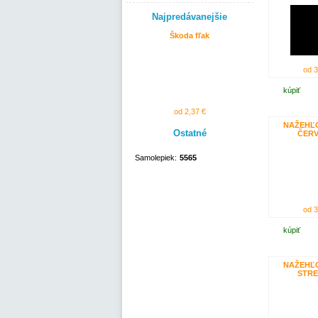
Najpredávanejšie
Škoda fľak
od 3
kúpiť
od 2,37 €
NAŽEHĽ
Ostatné
ČER
Samolepiek:
5565
od 3
kúpiť
NAŽEHĽ
STR