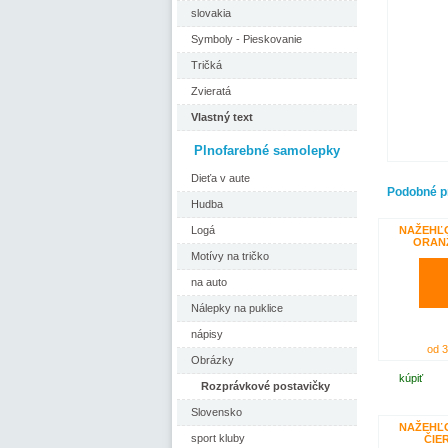
slovakia
Symboly - Pieskovanie
Tričká
Zvieratá
Vlastný text
Plnofarebné samolepky
Dieťa v aute
Podobné p
Hudba
Logá
NAŽEHĽ
ORAN
Motívy na tričko
na auto
Nálepky na puklice
nápisy
od 3
Obrázky
kúpiť
Rozprávkové postavičky
Slovensko
NAŽEHĽ
sport kluby
ČIE