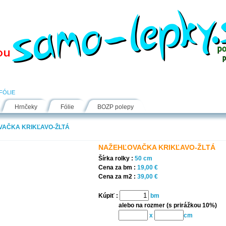
Návody
Fólie
Inšpirácie
FAQ
Kontakt
FÓLIE
Hrnčeky
Fólie
BOZP polepy
VAČKA KRIKĽAVO-ŽLTÁ
NAŽEHĽOVAČKA KRIKĽAVO-ŽLTÁ
Šírka rolky :
50 cm
Cena za bm :
19,00 €
Cena za m2 :
39,00 €
Kúpiť :
bm
alebo na rozmer (s prirážkou 10%)
x
cm