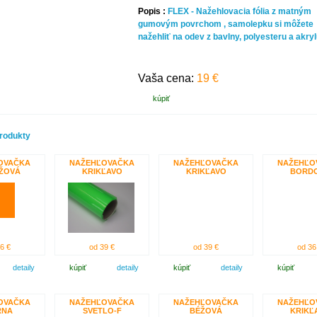
Popis :
FLEX - Nažehlovacia fólia z matným
gumovým povrchom , samolepku si môžete
nažehliť na odev z bavlny, polyesteru a akryl
Vaša cena:
19 €
kúpiť
rodukty
OVAČKA
NAŽEHĽOVAČKA
NAŽEHĽOVAČKA
NAŽEHĽO
ŽOVÁ
KRIKĽAVO
KRIKĽAVO
BORD
6 €
od 39 €
od 39 €
od 36
detaily
kúpiť
detaily
kúpiť
detaily
kúpiť
OVAČKA
NAŽEHĽOVAČKA
NAŽEHĽOVAČKA
NAŽEHĽO
RNA
SVETLO-F
BÉŽOVÁ
KRIKĽ