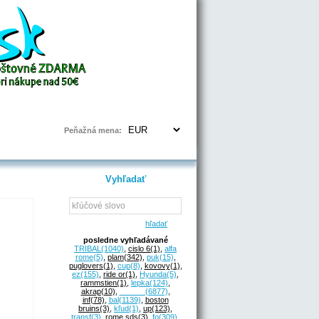
Prihlásenie | Registrácia
Peňažná mena:
Vyhľadať
hľadať
posledne vyhľadávané
TRIBAL
(1040)
,
cislo 6
(1)
,
alfa
rome
(5)
,
plam
(342)
,
puk
(15)
,
puglovers
(1)
,
cup
(8)
,
kovovy
(1)
,
ez
(155)
,
ride or
(1)
,
Hyunda
(5)
,
rammstien
(1)
,
lepka
(124)
,
akrap
(10)
,
______
(6877)
,
inf
(78)
,
bal
(1139)
,
boston
bruins
(3)
,
kľud
(1)
,
up
(123)
,
transf
(3)
,
rome sds
(3)
,
fo
(309)
,