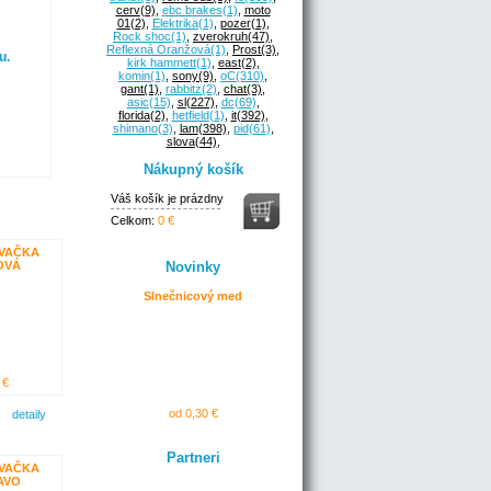
cerv
(9)
,
ebc brakes
(1)
,
moto
01
(2)
,
Elektrika
(1)
,
pozer
(1)
,
Rock shoc
(1)
,
zverokruh
(47)
,
Reflexná Oranžová
(1)
,
Prost
(3)
,
u.
kirk hammett
(1)
,
east
(2)
,
komin
(1)
,
sony
(9)
,
oC
(310)
,
gant
(1)
,
rabbitz
(2)
,
chat
(3)
,
asic
(15)
,
sl
(227)
,
dc
(69)
,
florida
(2)
,
hetfield
(1)
,
it
(392)
,
shimano
(3)
,
lam
(398)
,
pid
(61)
,
slova
(44)
,
Nákupný košík
Váš košík je prázdny
Celkom:
0 €
VAČKA
OVÁ
Novinky
Slnečnicový med
 €
od 0,30 €
detaily
Partneri
VAČKA
AVO