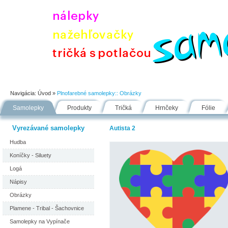
Úvod
Portfólio
Ako nakupovať
Návody
Fólie
Navigácia:
Úvod
»
Plnofarebné samolepky::
Obrázky
Samolepky
Produkty
Tričká
Hrnčeky
Fólie
Vyrezávané samolepky
Autista 2
Hudba
Koníčky - Siluety
Logá
Nápisy
Obrázky
Plamene - Tribal - Šachovnice
Samolepky na Vypínače