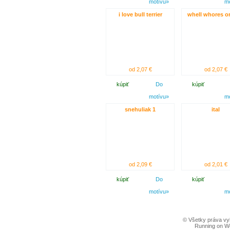
motívu»
m
i love bull terrier
whell whores o
od 2,07 €
od 2,07 €
kúpiť
Do
kúpiť
motívu»
m
snehuliak 1
ital
od 2,09 €
od 2,01 €
kúpiť
Do
kúpiť
motívu»
m
© Všetky práva vy
Running on W