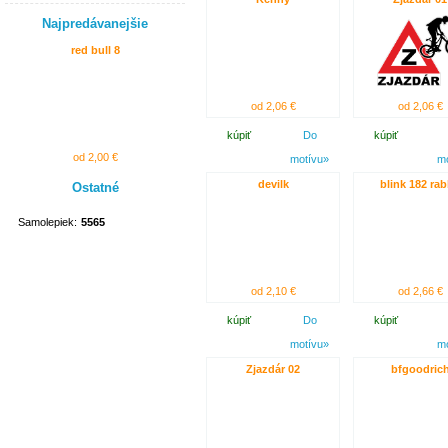
Najpredávanejšie
red bull 8
od 2,06 €
od 2,06 €
kúpiť
Do
kúpiť
od 2,00 €
motívu»
m
devilk
blink 182 rab
Ostatné
Samolepiek:
5565
od 2,10 €
od 2,66 €
kúpiť
Do
kúpiť
motívu»
m
Zjazdár 02
bfgoodric