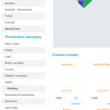
slovakia
Symboly - Pieskovanie
Tričká
Zvieratá
Vlastný text
Plnofarebné samolepky
Dieťa v aute
Hudba
Podobné produkty
Logá
Motívy na tričko
true love
i love bull ter
na auto
Nálepky na puklice
nápisy
Obrázky
od 2,41 €
od 2,04 €
Rozprávkové postavičky
kúpiť
Do
kúpiť
Slovensko
motívu»
m
sport kluby
Kenny
Zjazdár 01