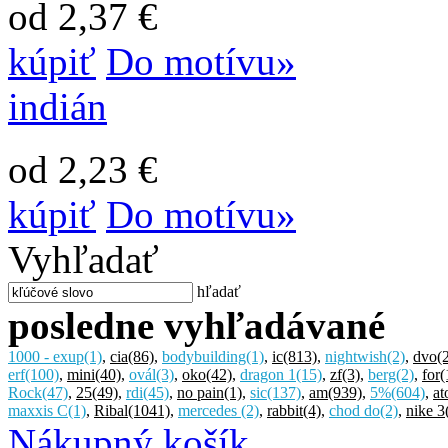
od 2,37 €
kúpiť
Do motívu»
indián
od 2,23 €
kúpiť
Do motívu»
Vyhľadať
hľadať
posledne vyhľadávané
1000 - exup
(1)
,
cia
(86)
,
bodybuilding
(1)
,
ic
(813)
,
nightwish
(2)
,
dvo
(
erf
(100)
,
mini
(40)
,
ovál
(3)
,
oko
(42)
,
dragon 1
(15)
,
zf
(3)
,
berg
(2)
,
for
(
Rock
(47)
,
25
(49)
,
rdi
(45)
,
no pain
(1)
,
sic
(137)
,
am
(939)
,
5%
(604)
,
at
maxxis C
(1)
,
Ribal
(1041)
,
mercedes
(2)
,
rabbit
(4)
,
chod do
(2)
,
nike 3
Nákupný košík