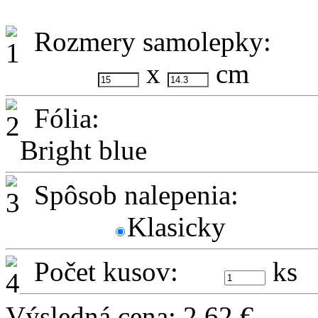
Rozmery samolepky:
x
cm
Fólia:
Bright blue
Spôsob nalepenia:
Klasicky
Počet kusov:
ks
Výsledná cena:
2,62
€