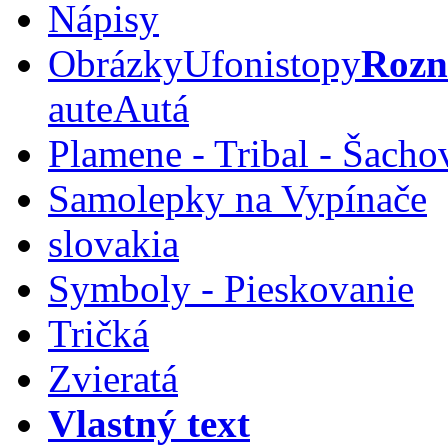
Nápisy
Obrázky
Ufoni
stopy
Rozn
aute
Autá
Plamene - Tribal - Šacho
Samolepky na Vypínače
slovakia
Symboly - Pieskovanie
Tričká
Zvieratá
Vlastný text