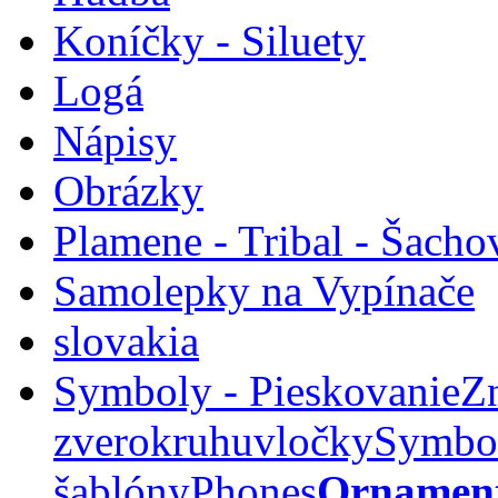
Koníčky - Siluety
Logá
Nápisy
Obrázky
Plamene - Tribal - Šacho
Samolepky na Vypínače
slovakia
Symboly - Pieskovanie
Z
zverokruhu
vločky
Symbo
šablóny
Phones
Ornament