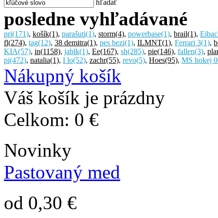
hľadať
posledne vyhľadávané
pri
(171)
,
košík
(1)
,
parašuti
(1)
,
storm
(4)
,
powerbase
(1)
,
brail
(1)
,
Eibac
fl
(274)
,
tag
(12)
,
38 demitra
(1)
,
pes bezi
(1)
,
ILMNT
(1)
,
Ferrari 3
(1)
,
b
KIA
(57)
,
in
(1158)
,
jablk
(1)
,
Ee
(167)
,
sh
(285)
,
pie
(146)
,
fallen
(3)
,
pl
pi
(472)
,
natalia
(1)
,
I lo
(52)
,
zachr
(55)
,
revo
(5)
,
Hoes
(95)
,
MS hokej 0
Nákupný košík
Váš košík je prázdny
Celkom:
0 €
Novinky
Pastovaný med
od 0,30 €