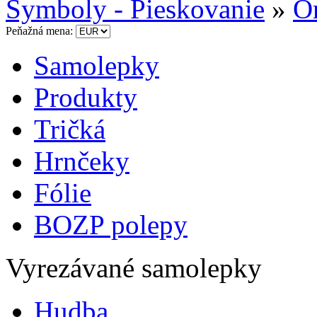
Symboly - Pieskovanie
»
O
Peňažná mena:
Samolepky
Produkty
Tričká
Hrnčeky
Fólie
BOZP polepy
Vyrezávané samolepky
Hudba