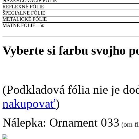
NAŽEHĽOVACIE FÓLIE
REFLEXNÉ FÓLIE
ŠPECIÁLNE FÓLIE
METALICKÉ FÓLIE
MATNÉ FÓLIE - 5r.
Vyberte si farbu svojho p
(Podkladová fólia nie je do
nakupovať
)
Nálepka:
Ornament 033
(orn-f