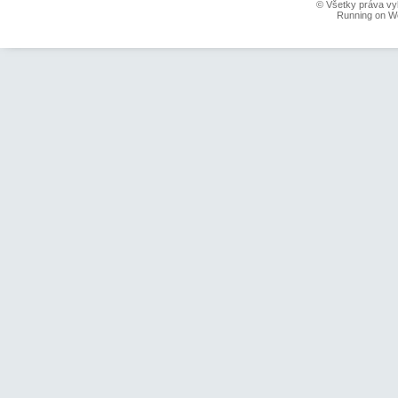
© Všetky práva vy
Running on W