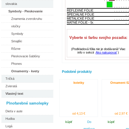
slovakia
REFLEXNÉ FÓLIE
Symboly - Pieskovanie
ŠPECIÁLNE FÓLIE
METALICKÉ FÓLIE
Znamenia zverokruhu
MATNÉ FÓLIE - 5r.
vločky
Symboly
Vyberte si farbu svojho pozadia:
Smajlíki
Rôzne
(Podkladová fólia nie je dodávaná! Viac
info v sekcii
Ako nakupovať
)
Pieskovacie šablóny
Phones
Ornamenty - kvety
Podobné produkty
Tričká
kvietky
Ornament 0
Zvieratá
Vlastný text
Plnofarebné samolepky
Dieťa v aute
od 4,13 €
od 2,97 €
Hudba
kúpiť
Do
kúpiť
Logá
motívu»
m