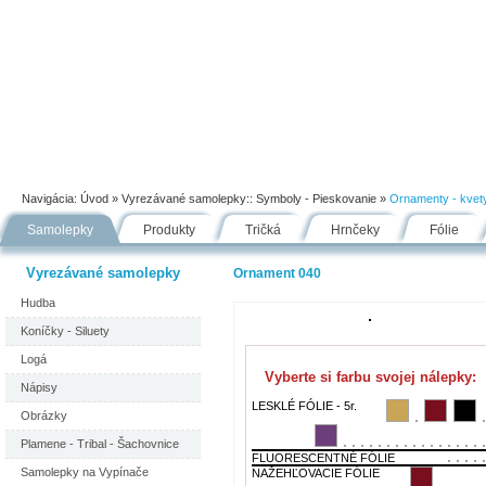
Úvod
Portfólio
Ako nakupovať
Návody
Fólie
Navigácia:
Úvod
» Vyrezávané samolepky::
Symboly - Pieskovanie
»
Ornamenty - kvet
Samolepky
Produkty
Tričká
Hrnčeky
Fólie
Vyrezávané samolepky
Ornament 040
Hudba
Koníčky - Siluety
Logá
Vyberte si farbu svojej nálepky:
Nápisy
LESKLÉ FÓLIE - 5r.
Obrázky
Plamene - Tribal - Šachovnice
FLUORESCENTNÉ FÓLIE
Samolepky na Vypínače
NAŽEHĽOVACIE FÓLIE