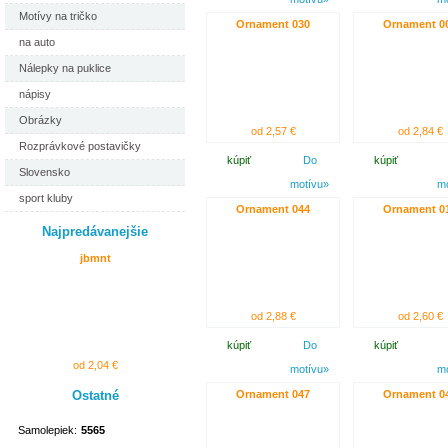
Motívy na tričko
Ornament 030
Ornament 0
na auto
Nálepky na puklice
nápisy
Obrázky
od 2,57 €
od 2,84 €
Rozprávkové postavičky
kúpiť
Do
kúpiť
Slovensko
motívu»
m
sport kluby
Ornament 044
Ornament 0
Najpredávanejšie
jbmnt
od 2,88 €
od 2,60 €
kúpiť
Do
kúpiť
od 2,04 €
motívu»
m
Ostatné
Ornament 047
Ornament 0
Samolepiek:
5565