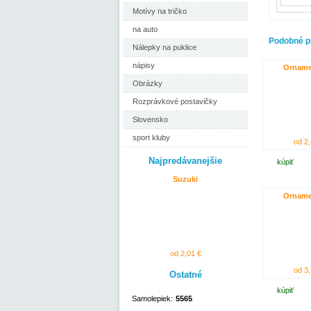
Motívy na tričko
na auto
Podobné p
Nálepky na puklice
nápisy
Orname
Obrázky
Rozprávkové postavičky
Slovensko
sport kluby
od 2,
Najpredávanejšie
kúpiť
Suzuki
Orname
od 2,01 €
od 3,
Ostatné
kúpiť
Samolepiek:
5565