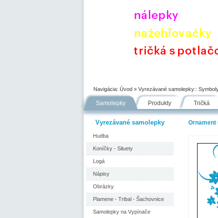
Úvod
Portfólio
Ako nakupovať
Navigácia:
Úvod
» Vyrezávané samolepky::
Symboly
Samolepky
Produkty
Tričká
Vyrezávané samolepky
Ornament 
Hudba
Koníčky - Siluety
Logá
Nápisy
Obrázky
Plamene - Tribal - Šachovnice
Samolepky na Vypínače