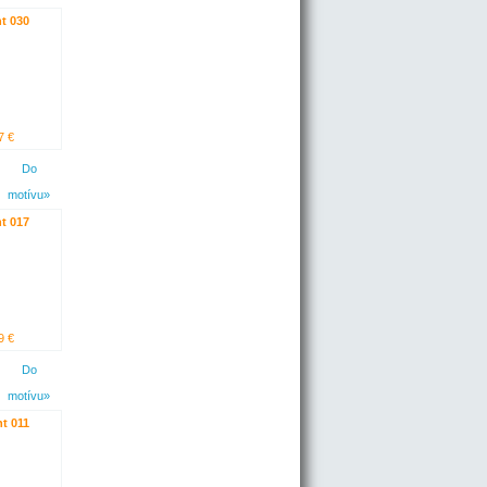
t 030
7 €
Do
motívu»
t 017
9 €
Do
motívu»
t 011