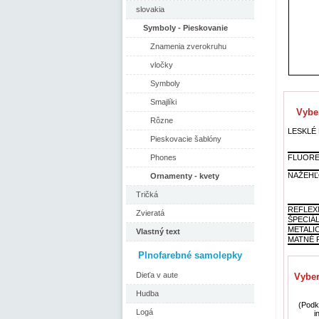
slovakia
Symboly - Pieskovanie
Znamenia zverokruhu
vločky
Symboly
Smajlíki
Vyber
Rôzne
LESKLÉ F
Pieskovacie šablóny
FLUORE
Phones
NAŽEHĽ
Ornamenty - kvety
Tričká
REFLEX
Zvieratá
ŠPECIÁ
METALI
Vlastný text
MATNÉ F
Plnofarebné samolepky
Dieťa v aute
Vyber
Hudba
(Podkl
Logá
i