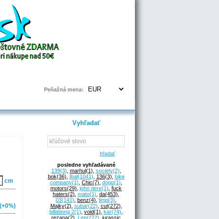
Prihlásenie | Registrácia
Peňažná mena:
Vyhľadať
hľadať
posledne vyhľadávané
139
(3)
,
marhul
(1)
,
society
(2)
,
bok
(36)
,
Ibal
(1041)
,
136
(3)
,
bike
cm
company
(1)
,
Chic
(7)
,
dogo
(1)
,
motors
(29)
,
john dere
(1)
,
fuck
haters
(2)
,
mato
(1)
,
da
(453)
,
03
(141)
,
benz
(4)
,
limp
(3)
,
(+0%)
Majky
(2)
,
subar
(22)
,
cut
(272)
,
billabong 2
(1)
,
void
(1)
,
kar
(74)
,
rezana
(2)
,
Lep
(272)
,
jurassic