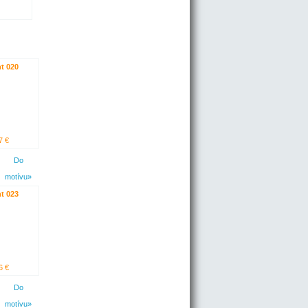
t 020
7 €
Do
motívu»
t 023
6 €
Do
motívu»