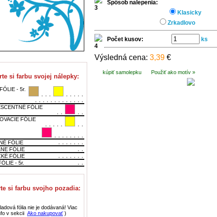
Spôsob nalepenia:
Klasicky
Zrkadlovo
Počet kusov:
ks
Výsledná cena:
3,39
€
kúpiť samolepku
Použiť ako motív »
te si farbu svojej nálepky:
ÓLIE - 5r.
SCENTNÉ FÓLIE
OVACIE FÓLIE
NÉ FÓLIE
LNE FÓLIE
CKÉ FÓLIE
ÓLIE - 5r.
te si farbu svojho pozadia:
adová fólia nie je dodávaná! Viac
nfo v sekcii
Ako nakupovať
)