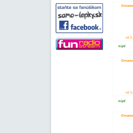
Orname
od 3,
kúpiť
Orname
od 3,
kúpiť
Orname