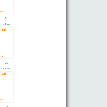
4 €
Do
motívu»
t 041
7 €
Do
motívu»
t 022
7 €
Do