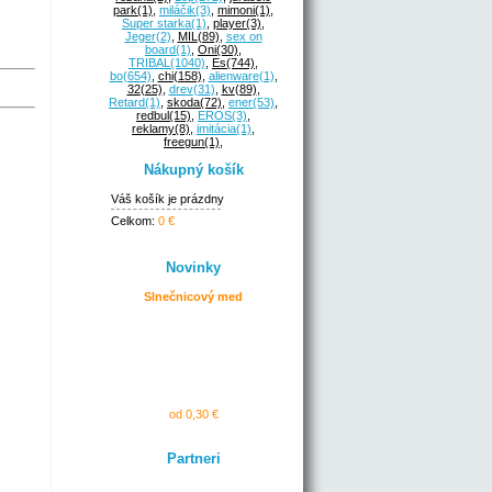
park
(1)
,
miláčik
(3)
,
mimoni
(1)
,
Super starka
(1)
,
player
(3)
,
Jeger
(2)
,
MIL
(89)
,
sex on
board
(1)
,
Oni
(30)
,
TRIBAL
(1040)
,
Es
(744)
,
bo
(654)
,
chi
(158)
,
alienware
(1)
,
32
(25)
,
drev
(31)
,
kv
(89)
,
Retard
(1)
,
skoda
(72)
,
ener
(53)
,
redbul
(15)
,
EROS
(3)
,
reklamy
(8)
,
imitácia
(1)
,
freegun
(1)
,
Nákupný košík
Váš košík je prázdny
Celkom:
0 €
Novinky
Slnečnicový med
od 0,30 €
Partneri