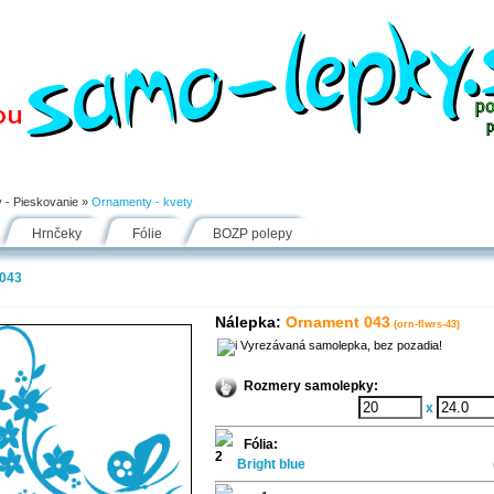
Návody
Fólie
Inšpirácie
FAQ
Kontakt
 - Pieskovanie
»
Ornamenty - kvety
Hrnčeky
Fólie
BOZP polepy
043
Nálepka:
Ornament 043
(orn-flwrs-43)
Vyrezávaná samolepka, bez pozadia!
Rozmery samolepky:
x
Fólia:
Bright blue