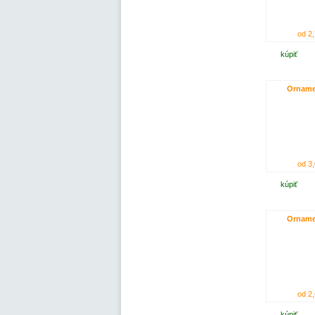
od 2,
kúpiť
Orname
od 3,
kúpiť
Orname
od 2,
kúpiť