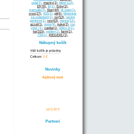
unia
(1)
,
macky
(1)
,
bike
(123)
,
Ef
(76)
,
ltr
(1)
,
Erby
(2)
,
transalp
(2)
,
Star
(44)
,
dt swis
(1)
,
cros
(27)
,
425
(1)
,
pil
(6)
,
Motorkár
za volantom
(1)
,
ox
(53)
,
racing
perform
(1)
,
res
(63)
,
micke
(12)
,
accel
(1)
,
mms
(9)
,
nuke
(2)
,
run
your
(1)
,
capita
(1)
,
Volvo 2
(1)
,
ha
(315)
,
replay
(1)
,
farm
(1)
,
734
(1)
,
RIEGERL
(1)
,
Nákupný košík
Váš košík je prázdny
Celkom:
0 €
Novinky
Agátový med
od 0,30 €
Partneri