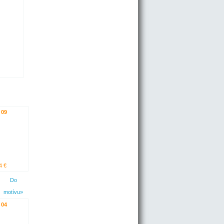
 09
4 €
Do
motívu»
 04