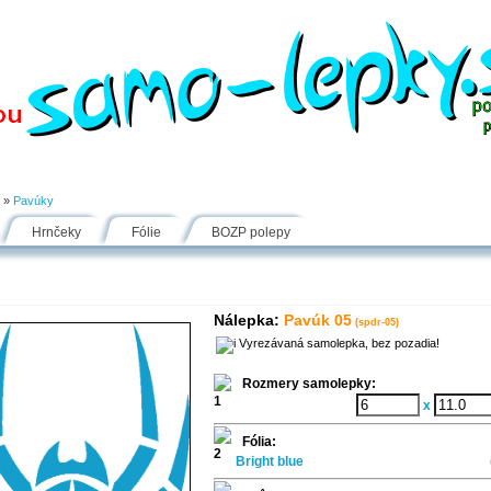
Návody
Fólie
Inšpirácie
FAQ
Kontakt
»
Pavúky
Hrnčeky
Fólie
BOZP polepy
Nálepka:
Pavúk 05
(spdr-05)
Vyrezávaná samolepka, bez pozadia!
Rozmery samolepky:
x
Fólia:
Bright blue