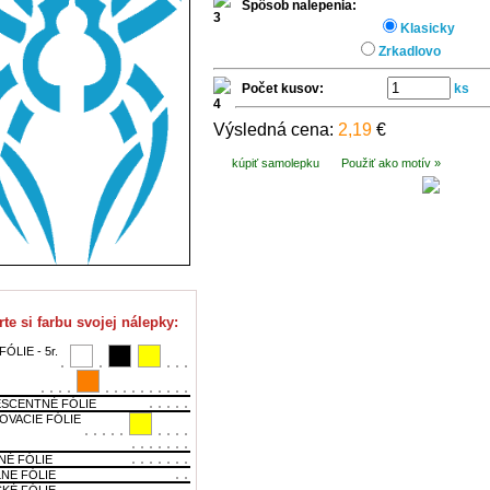
Spôsob nalepenia:
Klasicky
Zrkadlovo
Počet kusov:
ks
Výsledná cena:
2,19
€
kúpiť samolepku
Použiť ako motív »
te si farbu svojej nálepky:
ÓLIE - 5r.
SCENTNÉ FÓLIE
OVACIE FÓLIE
NÉ FÓLIE
LNE FÓLIE
CKÉ FÓLIE