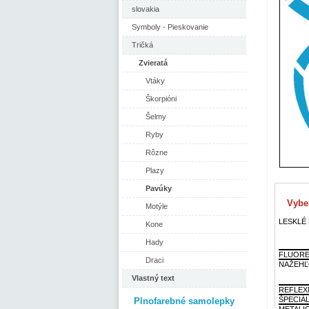
slovakia
Symboly - Pieskovanie
Tričká
Zvieratá
Vtáky
Škorpióni
Šelmy
Ryby
Rôzne
Plazy
Pavúky
Vyber
Motýle
LESKLÉ F
Kone
Hady
FLUORE
Draci
NAŽEHĽ
Vlastný text
REFLEX
ŠPECIÁ
Plnofarebné samolepky
METALI