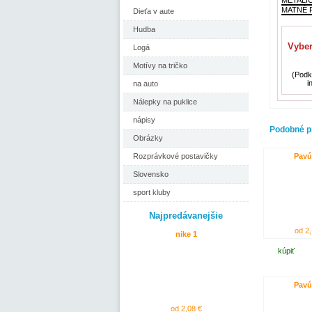
MATNÉ F
Dieťa v aute
Hudba
Vyber
Logá
Motívy na tričko
(Podkl
i
na auto
Nálepky na puklice
nápisy
Podobné p
Obrázky
Pavú
Rozprávkové postavičky
Slovensko
sport kluby
Najpredávanejšie
od 2,
nike 1
kúpiť
Pavú
od 2,08 €