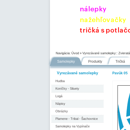
Úvod
Portfólio
Ako nakupovať
Navigácia:
Úvod
» Vyrezávané samolepky::
Zvieratá
Samolepky
Produkty
Tričká
Vyrezávané samolepky
Pavúk 05
Hudba
Koníčky - Siluety
Logá
Nápisy
Obrázky
Plamene - Tribal - Šachovnice
Samolepky na Vypínače