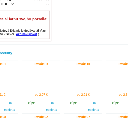
ÓLIE - 5r.
te si farbu svojho pozadia:
adová fólia nie je dodávaná! Viac
nfo v sekcii
Ako nakupovať
)
rodukty
k 01
Pavúk 03
Pavúk 10
Pavúk
11 €
od 2,07 €
od 2,21 €
od 2,3
Do
kúpiť
Do
kúpiť
Do
kúpiť
motívu»
motívu»
motívu»
k 08
Pavúk 02
Pavúk 07
Pavúk