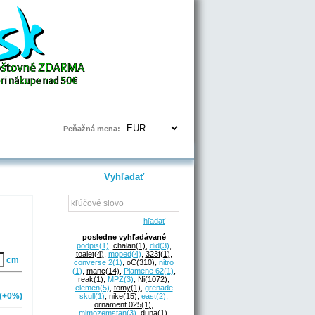
Prihlásenie | Registrácia
Peňažná mena:
Vyhľadať
hľadať
posledne vyhľadávané
podpis
(1)
,
chalan
(1)
,
did
(3)
,
toalet
(4)
,
moped
(4)
,
323f
(1)
,
cm
converse 2
(1)
,
oC
(310)
,
nitro
(1)
,
manc
(14)
,
Plamene 62
(1)
,
reak
(1)
,
MPZ
(3)
,
Ni
(1072)
,
elemen
(5)
,
tomy
(1)
,
grenade
(+0%)
skull
(1)
,
nike
(15)
,
east
(2)
,
ornament 025
(1)
,
mimozemstan
(3)
,
duna
(1)
,