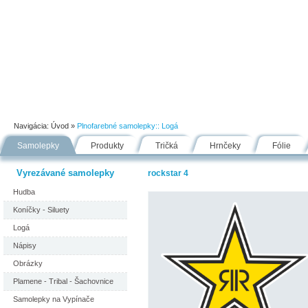
Úvod
Portfólio
Ako nakupovať
Návody
Fólie
Navigácia:
Úvod
»
Plnofarebné samolepky::
Logá
Samolepky
Produkty
Tričká
Hrnčeky
Fólie
Vyrezávané samolepky
rockstar 4
Hudba
Koníčky - Siluety
Logá
Nápisy
Obrázky
Plamene - Tribal - Šachovnice
Samolepky na Vypínače