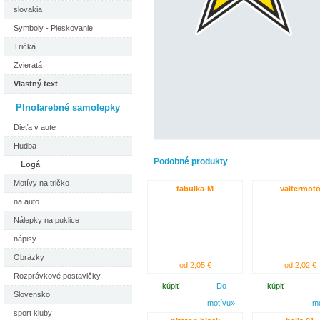
slovakia
Symboly - Pieskovanie
Tričká
Zvieratá
Vlastný text
Plnofarebné samolepky
Dieťa v aute
Hudba
Podobné produkty
Logá
Motívy na tričko
tabulka-M
valtermot
na auto
Nálepky na puklice
nápisy
Obrázky
od 2,05 €
od 2,02 €
Rozprávkové postavičky
kúpiť
Do
kúpiť
Slovensko
motívu»
m
sport kluby