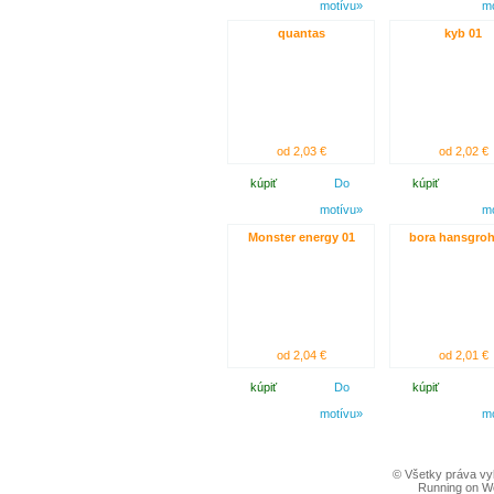
motívu»
m
quantas
kyb 01
od 2,03 €
od 2,02 €
kúpiť
Do
kúpiť
motívu»
m
Monster energy 01
bora hansgroh
od 2,04 €
od 2,01 €
kúpiť
Do
kúpiť
motívu»
m
© Všetky práva vy
Running on W