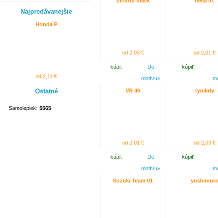
pitstop black
hella 01
Najpredávanejšie
Honda P
od 2,03 €
od 2,01 €
kúpiť
Do
kúpiť
od 2,11 €
motívu»
m
Ostatné
VR 46
tynikdy
Samolepiek:
5565
od 2,01 €
od 2,03 €
kúpiť
Do
kúpiť
motívu»
m
Suzuki Team 01
yoshimura