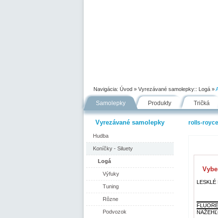
Úvod
Portfólio
Ako nakupovať
Navigácia:
Úvod
» Vyrezávané samolepky::
Logá
»
Samolepky
Produkty
Tričká
Vyrezávané samolepky
rolls-royc
Hudba
Koníčky - Siluety
Logá
Vyber
Výfuky
LESKLÉ F
Tuning
Rôzne
FLUORE
Podvozok
NAŽEHĽ