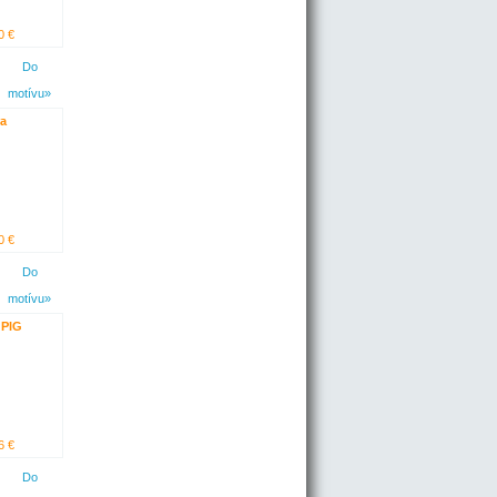
0 €
Do
motívu»
a
0 €
Do
motívu»
 PIG
6 €
Do