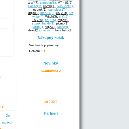
ara
(47)
,
simpson
(6)
,
MT - 01
(2)
,
Casse
(1)
,
Kombi
(1)
,
Váš text
(1)
,
ecutek
(1)
,
samolep
(174)
,
dr
(303)
,
merkur
(2)
,
co
(253)
,
Off
white
(4)
,
Witch
(3)
,
shift
(3)
,
TA
(730)
,
ha
(315)
,
av
(295)
,
suzuki bandit
(1)
,
plomb
(1)
,
farm
(1)
,
ss
(230)
,
Mesi
(4)
,
dexol
(1)
,
metali
(8)
,
be a hero
(1)
,
Nákupný košík
Váš košík je prázdny
Celkom:
0 €
Novinky
Svadbovica 2
o
od 0,30 €
2 €
Partneri
Do
motívu»