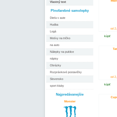
Maz
Vlastný text
Plnofarebné samolepky
Dieťa v aute
Hudba
od 2,
Logá
kúpiť
Motívy na tričko
na auto
Tat
Nálepky na puklice
nápisy
Obrázky
Rozprávkové postavičky
od 2,
Slovensko
kúpiť
sport kluby
Najpredávanejšie
Cup
Monster