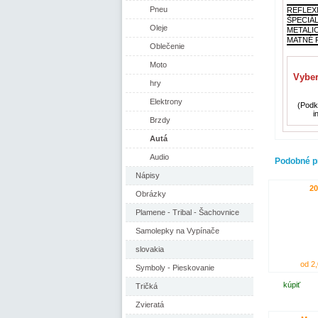
Pneu
REFLEX
ŠPECIÁ
Oleje
METALI
MATNÉ F
Oblečenie
Moto
Vyber
hry
Elektrony
(Podkl
i
Brzdy
Autá
Audio
Podobné p
Nápisy
20
Obrázky
Plamene - Tribal - Šachovnice
Samolepky na Vypínače
slovakia
od 2,
Symboly - Pieskovanie
kúpiť
Tričká
Zvieratá