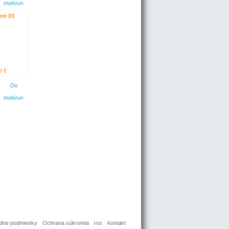
motívu»
re 03
9 €
Do
motívu»
dne podmienky
Ochrana súkromia
rss
kontakt