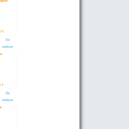
Sport
2 €
Do
motívu»
ge
1 €
Do
motívu»
a