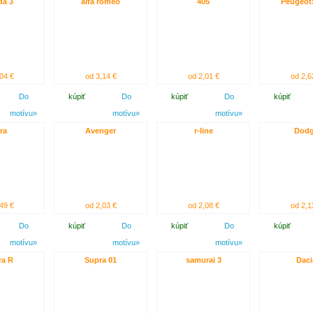
da 3
alfa romeo
405
Peugeot
04 €
od 3,14 €
od 2,01 €
od 2,6
Do
kúpiť
Do
kúpiť
Do
kúpiť
motívu»
motívu»
motívu»
ra
Avenger
r-line
Dod
49 €
od 2,03 €
od 2,08 €
od 2,1
Do
kúpiť
Do
kúpiť
Do
kúpiť
motívu»
motívu»
motívu»
ra R
Supra 01
samurai 3
Daci