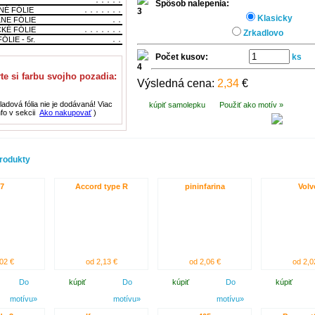
Spôsob nalepenia:
NÉ FÓLIE
Klasicky
LNE FÓLIE
CKÉ FÓLIE
Zrkadlovo
ÓLIE - 5r.
Počet kusov:
ks
te si farbu svojho pozadia:
Výsledná cena:
2,34
€
adová fólia nie je dodávaná! Viac
kúpiť samolepku
Použiť ako motív »
nfo v sekcii
Ako nakupovať
)
rodukty
7
Accord type R
pininfarina
Volv
02 €
od 2,13 €
od 2,06 €
od 2,0
Do
kúpiť
Do
kúpiť
Do
kúpiť
motívu»
motívu»
motívu»