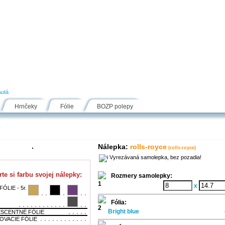
Návody
Fólie
Inšpirácie
FAQ
Kontakt
Autá
Hrnčeky
Fólie
BOZP polepy
e
Nálepka:
rolls-royce
(rolls-royce)
Vyrezávaná samolepka, bez pozadia!
te si farbu svojej nálepky:
Rozmery samolepky:
x
ÓLIE - 5r.
Fólia:
Bright blue
SCENTNÉ FÓLIE
OVACIE FÓLIE