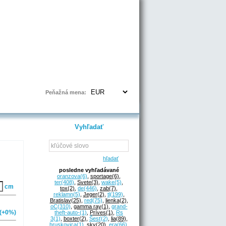
Prihlásenie | Registrácia
Peňažná mena:
Vyhľadať
hľadať
posledne vyhľadávané
oranzova
(6)
,
sportage
(6)
,
ter
(408)
,
Svete
(3)
,
wake
(5)
,
cm
tox
(2)
,
de
(446)
,
zab
(7)
,
reklamn
(5)
,
Jeger
(2)
,
tl
(199)
,
Bratislav
(25)
,
red
(75)
,
lienka
(2)
,
oC
(310)
,
gamma ray
(1)
,
grand-
(+0%)
theft-auto-
(1)
,
Príves
(1)
,
Rs
3
(1)
,
boxter
(2)
,
Šesť
(2)
,
lia
(89)
,
hruskovica
(1)
,
sky
(20)
,
era
(66)
,