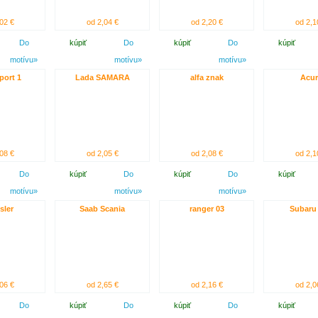
02 €
od 2,04 €
od 2,20 €
od 2,1
Do
kúpiť
Do
kúpiť
Do
kúpiť
motívu»
motívu»
motívu»
port 1
Lada SAMARA
alfa znak
Acur
08 €
od 2,05 €
od 2,08 €
od 2,1
Do
kúpiť
Do
kúpiť
Do
kúpiť
motívu»
motívu»
motívu»
sler
Saab Scania
ranger 03
Subaru
06 €
od 2,65 €
od 2,16 €
od 2,0
Do
kúpiť
Do
kúpiť
Do
kúpiť