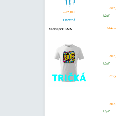
od 2,
od 2,10 €
kúpiť
Ostatné
fabia s
Samolepiek:
5565
od 2,
kúpiť
Chry
od 2,
kúpiť