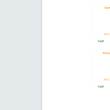
Sam
od 2,
kúpiť
Porsc
od 2,
kúpiť