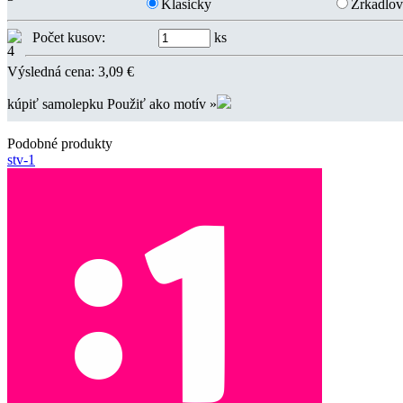
Klasicky
Zrkadlo
Počet kusov:
ks
Výsledná cena:
3,09
€
kúpiť samolepku
Použiť ako motív »
Podobné produkty
stv-1