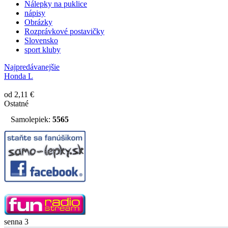
Nálepky na puklice
nápisy
Obrázky
Rozprávkové postavičky
Slovensko
sport kluby
Najpredávanejšie
Honda L
od 2,11 €
Ostatné
Samolepiek:
5565
senna 3