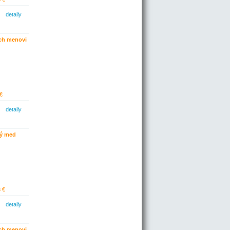
detaily
ch menovi
€
detaily
ý med
 €
detaily
ch menovi