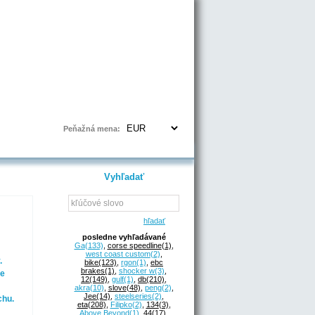
Prihlásenie | Registrácia
Peňažná mena:
Vyhľadať
hľadať
posledne vyhľadávané
Ga
(133)
,
corse speedline
(1)
,
west coast custom
(2)
,
.
bike
(123)
,
rgon
(1)
,
ebc
brakes
(1)
,
shocker w
(3)
,
je
12
(149)
,
gulf
(1)
,
db
(210)
,
m
akra
(10)
,
slove
(48)
,
peng
(2)
,
Jee
(14)
,
steelseries
(2)
,
chu.
eta
(208)
,
Filipko
(2)
,
134
(3)
,
Above Beyond
(1)
,
44
(17)
,