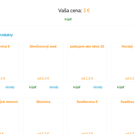
Vaša cena:
3 €
kúpiť
rodukty
vica 6
Slnečnicový med
parkujem ako idiot-10
Horský
.3 €
od 0.3 €
od 1.5 €
od 0.3
detaily
kúpiť
detaily
kúpiť
detaily
kúpiť
ých menovi
Slivovica
Svadbovica 5
Svadbov
3 €
od 0.3 €
od 0.3 €
od 0.3