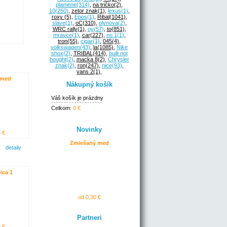
plamene
(314)
,
na tričko
(2)
,
10
(250)
,
zetor znak
(1)
,
lexus
(1)
,
roxy
(5)
,
Epos
(1)
,
Ribal
(1041)
,
slave
(1)
,
oC
(310)
,
plynova
(2)
,
WRC rally
(1)
,
oy
(57)
,
to
(851)
,
mravce
(1)
,
car
(227)
,
no 1
(1)
,
tron
(55)
,
cigar
(1)
,
045
(4)
,
volkswagen
(43)
,
la
(1085)
,
Nike
shox
(2)
,
TRIBAL
(414)
,
built not
bought
(2)
,
macka 8
(2)
,
Chrysler
znak
(2)
,
ron
(247)
,
nice
(93)
,
vans 2
(1)
,
 med
Nákupný košík
Váš košík je prázdny
Celkom:
0 €
Novinky
 €
Zmiešaný med
detaily
ica 1
od 0,30 €
Partneri
 €