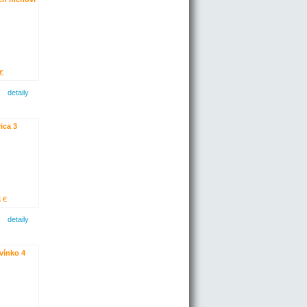
€
detaily
ica 3
 €
detaily
vínko 4