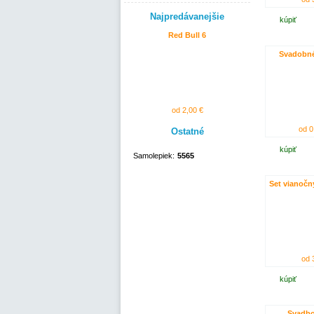
Najpredávanejšie
kúpiť
Red Bull 6
Svadobné
od 2,00 €
od 0
Ostatné
kúpiť
Samolepiek:
5565
Set vianočn
od 
kúpiť
Svadbo