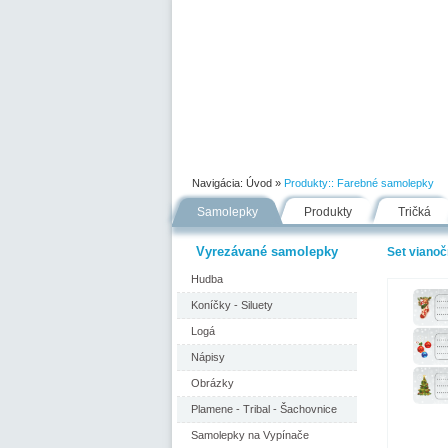
Úvod
Portfólio
Ako nakupovať
Navigácia:
Úvod
»
Produkty::
Farebné samolepky
Samolepky
Produkty
Tričká
Vyrezávané samolepky
Set viano
Hudba
Koníčky - Siluety
Logá
Nápisy
Obrázky
Plamene - Tribal - Šachovnice
Samolepky na Vypínače