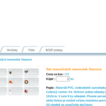
Návody
Fólie
Inšpirácie
FAQ
Kontakt
Hrnčeky
Fólie
BOZP polepy
čných menoviek Vianoce
Set vianočných menoviek Vianoce
Cena za kus :
3 €
Kúpiť :
ks
Popis :
Materiál PVC, vodeodolné samolepky
Celkový rozmer A4. Veľkosť jednej nálepky 
10x5cm. V sete 9 ks nálepiek. Písanie pero
alebo fixkou je možné vďaka matnému povr
Sú vhodné na označenie darčekov.