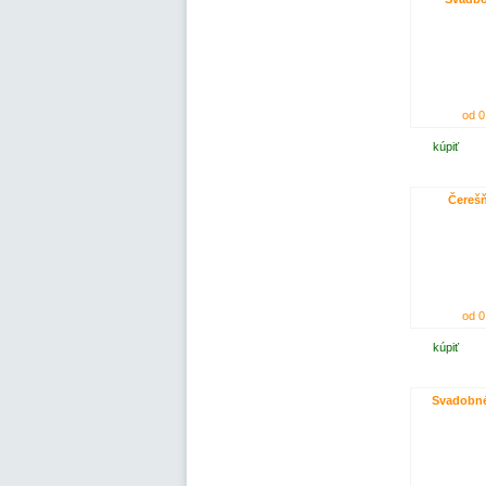
od 0
kúpiť
Čerešň
od 0
kúpiť
Svadobné