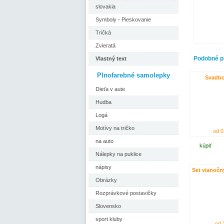
slovakia
Symboly - Pieskovanie
Tričká
Zvieratá
Podobné p
Vlastný text
Plnofarebné samolepky
Svadbo
Dieťa v aute
Hudba
Logá
Motívy na tričko
od 0
na auto
kúpiť
Nálepky na puklice
nápisy
Set vianočn
Obrázky
Rozprávkové postavičky
Slovensko
sport kluby
od 