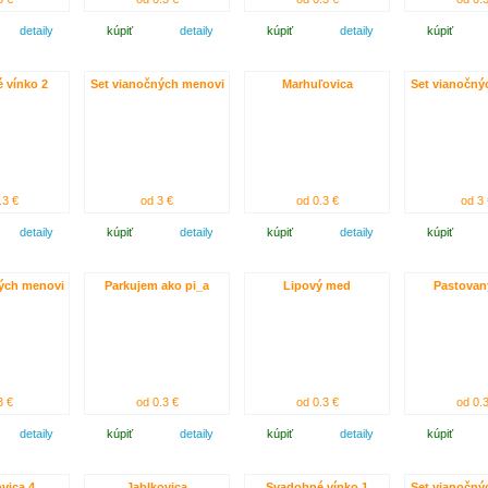
detaily
kúpiť
detaily
kúpiť
detaily
kúpiť
 vínko 2
Set vianočných menovi
Marhuľovica
Set vianočný
.3 €
od 3 €
od 0.3 €
od 3 
detaily
kúpiť
detaily
kúpiť
detaily
kúpiť
ých menovi
Parkujem ako pi_a
Lipový med
Pastovan
3 €
od 0.3 €
od 0.3 €
od 0.3
detaily
kúpiť
detaily
kúpiť
detaily
kúpiť
vica 4
Jablkovica
Svadobné vínko 1
Set vianočný