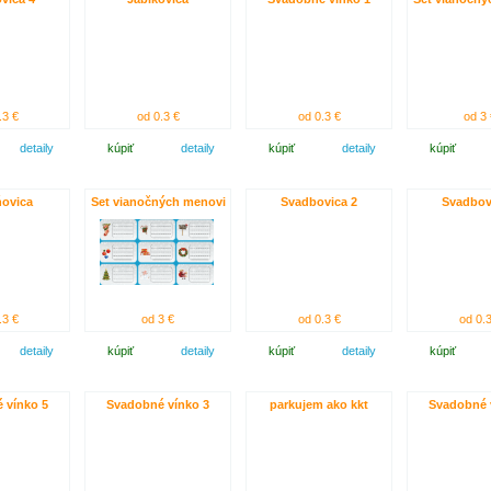
.3 €
od 0.3 €
od 0.3 €
od 3 
detaily
kúpiť
detaily
kúpiť
detaily
kúpiť
ovica
Set vianočných menovi
Svadbovica 2
Svadbov
.3 €
od 3 €
od 0.3 €
od 0.3
detaily
kúpiť
detaily
kúpiť
detaily
kúpiť
 vínko 5
Svadobné vínko 3
parkujem ako kkt
Svadobné 