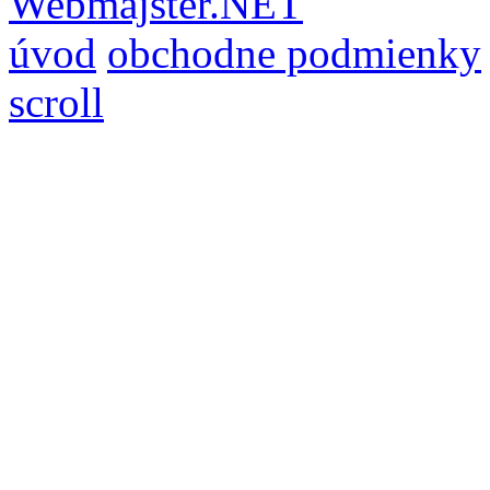
Webmajster.NET
úvod
obchodne podmienky
scroll