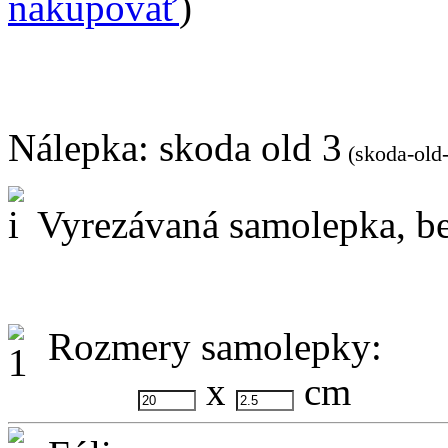
nakupovať
)
Nálepka:
skoda old 3
(skoda-old-
Vyrezávaná samolepka, be
Rozmery samolepky:
x
cm