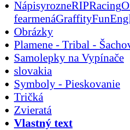
Nápisy
rozne
RIP
Racing
O
fear
mená
Graffity
Fun
Eng
Obrázky
Plamene - Tribal - Šacho
Samolepky na Vypínače
slovakia
Symboly - Pieskovanie
Tričká
Zvieratá
Vlastný text