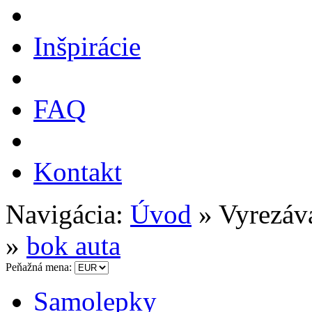
Inšpirácie
FAQ
Kontakt
Navigácia:
Úvod
» Vyrezáv
»
bok auta
Peňažná mena:
Samolepky