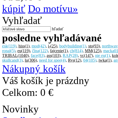
kúpiť
Do motívu»
Vyhľadať
hľadať
posledne vyhľadávané
esk
(119)
,
hiss
(1)
,
mod
(42)
,
i-
(25)
,
bodybuilding
(1)
,
sto
(93)
,
northwav
ronal
(5)
,
eu
(119)
,
čína
(122)
,
fajcenie
(1)
,
ch
(814)
,
MM
(125)
,
macka0
TRIBAL
(1040)
,
face
(83)
,
ass
(103)
,
RAP
(28)
,
vc
(147)
,
nie eu
(1)
,
kol
skullcand
(3)
,
lu
(306)
,
need for spee
(4)
,
Rys
(12)
,
04
(105)
,
iwka
(1)
,
an
Nákupný košík
Váš košík je prázdny
Celkom:
0 €
Novinky