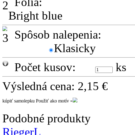
Fólia:
Bright blue
Spôsob nalepenia:
Klasicky
Počet kusov:
ks
Výsledná cena:
2,15
€
kúpiť samolepku
Použiť ako motív »
Podobné produkty
RiegerL