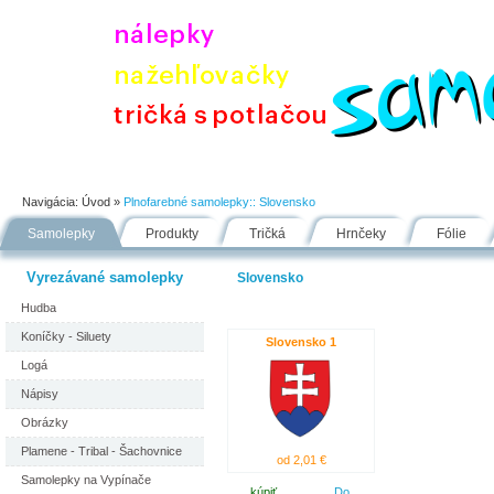
Úvod
Portfólio
Ako nakupovať
Návody
Fólie
Navigácia:
Úvod
»
Plnofarebné samolepky::
Slovensko
Samolepky
Produkty
Tričká
Hrnčeky
Fólie
Vyrezávané samolepky
Slovensko
Hudba
Koníčky - Siluety
Slovensko 1
Logá
Nápisy
Obrázky
Plamene - Tribal - Šachovnice
od 2,01 €
Samolepky na Vypínače
kúpiť
Do