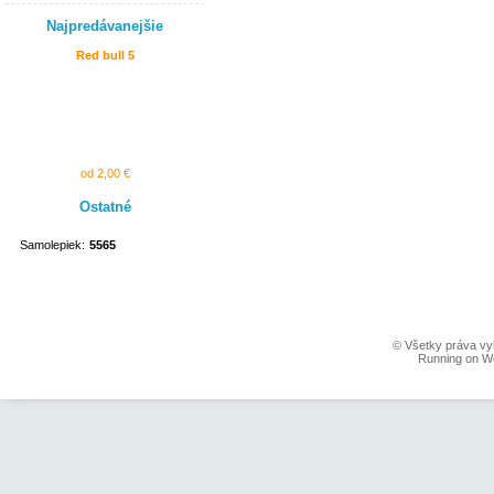
Najpredávanejšie
Red bull 5
od 2,00 €
Ostatné
Samolepiek:
5565
© Všetky práva vy
Running on W