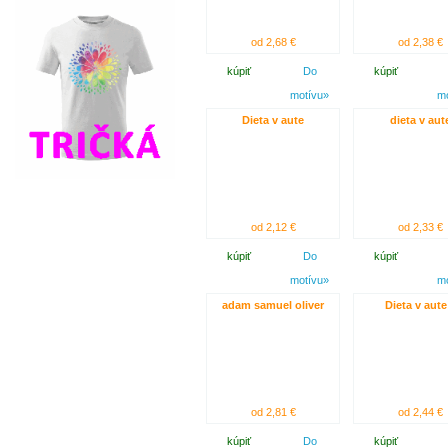
od 2,68 €
od 2,38 €
kúpiť
Do
kúpiť
motívu»
m
Dieta v aute
dieta v aut
od 2,12 €
od 2,33 €
kúpiť
Do
kúpiť
motívu»
m
adam samuel oliver
Dieta v aute
od 2,81 €
od 2,44 €
kúpiť
Do
kúpiť