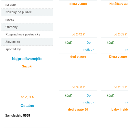
dieta v aute
Natálka v au
na auto
Nálepky na puklice
nápisy
Obrázky
Rozprávkové postavičky
od 2,42 €
od 2,65 €
Slovensko
kúpiť
Do
kúpiť
sport kluby
motívu»
m
deti v aute
Dieta v aute
Najpredávanejšie
Suzuki
od 3,00 €
od 2,51 €
kúpiť
Do
kúpiť
od 2,01 €
motívu»
m
Ostatné
deti v aute 30
baby insid
Samolepiek:
5565