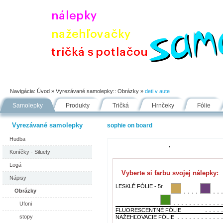
Úvod
Portfólio
Ako nakupovať
Návody
Fólie
Navigácia:
Úvod
» Vyrezávané samolepky::
Obrázky
»
deti v aute
Samolepky
Produkty
Tričká
Hrnčeky
Fólie
Vyrezávané samolepky
sophie on board
Hudba
Koníčky - Siluety
Logá
Vyberte si farbu svojej nálepky:
Nápisy
LESKLÉ FÓLIE - 5r.
Obrázky
Ufoni
FLUORESCENTNÉ FÓLIE
stopy
NAŽEHĽOVACIE FÓLIE