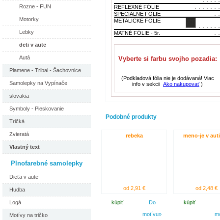
Rozne - FUN
REFLEXNÉ FÓLIE
ŠPECIÁLNE FÓLIE
Motorky
METALICKÉ FÓLIE
Lebky
MATNÉ FÓLIE - 5r.
deti v aute
Autá
Vyberte si farbu svojho pozadia:
Plamene - Tribal - Šachovnice
(Podkladová fólia nie je dodávaná! Viac
Samolepky na Vypínače
info v sekcii
Ako nakupovať
)
slovakia
Symboly - Pieskovanie
Podobné produkty
Tričká
Zvieratá
rebeka
meno-je v aut
Vlastný text
Plnofarebné samolepky
Dieťa v aute
od 2,91 €
od 2,48 €
Hudba
Logá
kúpiť
Do
kúpiť
motívu»
m
Motívy na tričko