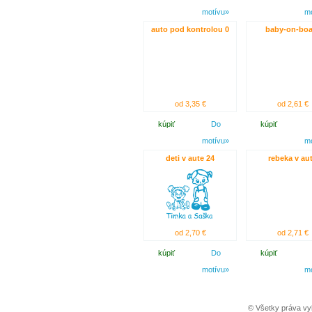
motívu»
m
auto pod kontrolou 0
baby-on-boa
od 3,35 €
od 2,61 €
kúpiť
Do
kúpiť
motívu»
m
deti v aute 24
rebeka v au
od 2,70 €
od 2,71 €
kúpiť
Do
kúpiť
motívu»
m
© Všetky práva vy