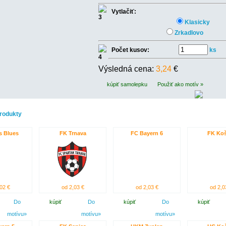
Vytlačiť:
Klasicky
Zrkadlovo
Počet kusov:
ks
Výsledná cena:
3,24
€
kúpiť samolepku
Použiť ako motív »
rodukty
s Blues
FK Trnava
FC Bayern 6
FK Koš
02 €
od 2,03 €
od 2,03 €
od 2,0
Do
kúpiť
Do
kúpiť
Do
kúpiť
motívu»
motívu»
motívu»