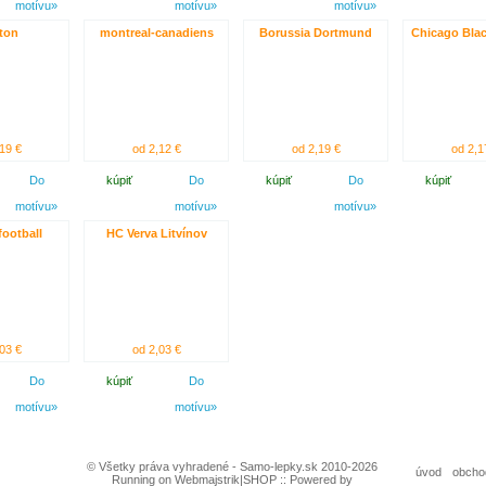
motívu»
motívu»
motívu»
ton
montreal-canadiens
Borussia Dortmund
Chicago Bla
19 €
od 2,12 €
od 2,19 €
od 2,1
Do
kúpiť
Do
kúpiť
Do
kúpiť
motívu»
motívu»
motívu»
football
HC Verva Litvínov
03 €
od 2,03 €
Do
kúpiť
Do
motívu»
motívu»
© Všetky práva vyhradené - Samo-lepky.sk 2010-2026
úvod
obcho
Running on Webmajstrik|SHOP :: Powered by