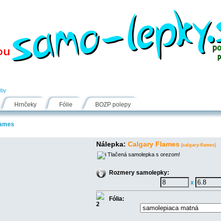
Návody
Fólie
Inšpirácie
FAQ
Kontakt
uby
Hrnčeky
Fólie
BOZP polepy
lames
Nálepka:
Calgary Flames
(calgary-flames)
Tlačená samolepka s orezom!
Rozmery samolepky:
x
Fólia: