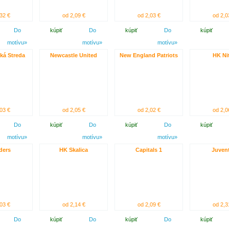
32 €
od 2,09 €
od 2,03 €
od 2,0
Do
kúpiť
Do
kúpiť
Do
kúpiť
motívu»
motívu»
motívu»
ká Streda
Newcastle United
New England Patriots
HK Ni
03 €
od 2,05 €
od 2,02 €
od 2,0
Do
kúpiť
Do
kúpiť
Do
kúpiť
motívu»
motívu»
motívu»
ders
HK Skalica
Capitals 1
Juven
03 €
od 2,14 €
od 2,09 €
od 2,3
Do
kúpiť
Do
kúpiť
Do
kúpiť