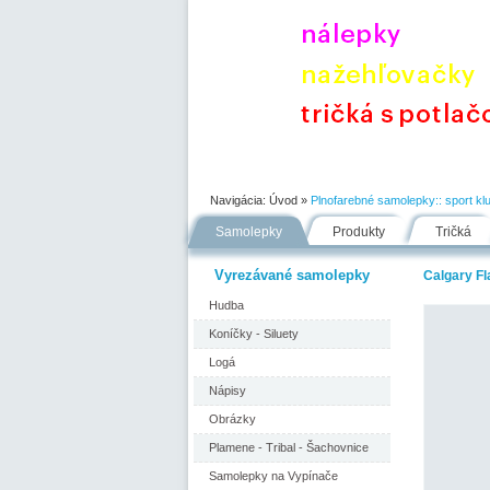
Úvod
Portfólio
Ako nakupovať
Navigácia:
Úvod
»
Plnofarebné samolepky::
sport kl
Samolepky
Produkty
Tričká
Vyrezávané samolepky
Calgary F
Hudba
Koníčky - Siluety
Logá
Nápisy
Obrázky
Plamene - Tribal - Šachovnice
Samolepky na Vypínače