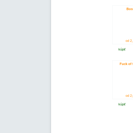
Bos
od 2,
kúpiť
Fuck of 
od 2,
kúpiť