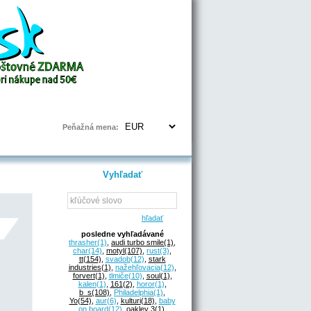
Prihlásenie | Registrácia
Peňažná mena:
Vyhľadať
hľadať
posledne vyhľadávané
thrasher
(1)
,
audi turbo smile
(1)
,
char
(14)
,
motyl
(107)
,
rust
(3)
,
tt
(154)
,
svadob
(12)
,
stark
industries
(1)
,
nažehľovacia
(12)
,
forvert
(1)
,
tlmiče
(10)
,
soul
(1)
,
kalen
(1)
,
161
(2)
,
horor
(1)
,
b_s
(108)
,
Philadelphia
(1)
,
Yo
(54)
,
aur
(6)
,
kulturi
(18)
,
baby
on board
(12)
,
oakley 3
(1)
,