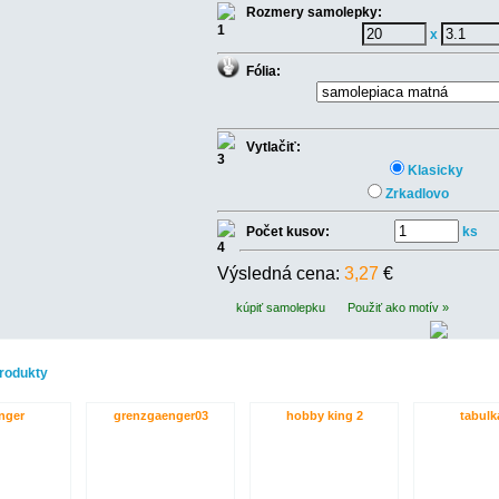
Rozmery samolepky:
x
Fólia:
Vytlačiť:
Klasicky
Zrkadlovo
Počet kusov:
ks
Výsledná cena:
3,27
€
kúpiť samolepku
Použiť ako motív »
rodukty
nger
grenzgaenger03
hobby king 2
tabulk