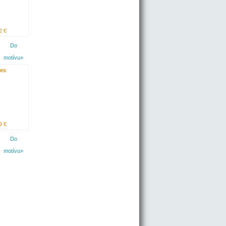
2 €
Do
motívu»
es
9 €
Do
motívu»