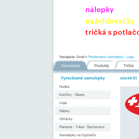
Úvod
Portfólio
Ako nakupovať
Navigácia:
Úvod
»
Plnofarebné samolepky::
Logá
Samolepky
Produkty
Tričká
Vyrezávané samolepky
stockli 01
Hudba
Koníčky - Siluety
Logá
Nápisy
Obrázky
Plamene - Tribal - Šachovnice
Samolepky na Vypínače