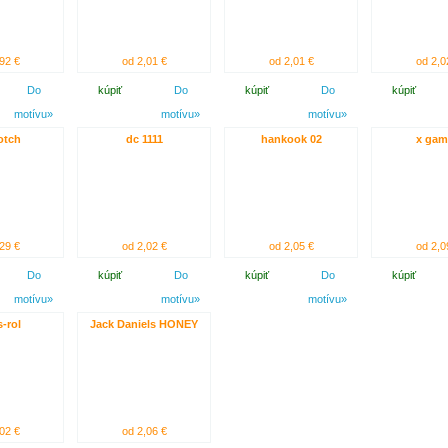
92 €
od 2,01 €
od 2,01 €
od 2,0
Do
kúpiť
Do
kúpiť
Do
kúpiť
motívu»
motívu»
motívu»
otch
dc 1111
hankook 02
x gam
29 €
od 2,02 €
od 2,05 €
od 2,0
Do
kúpiť
Do
kúpiť
Do
kúpiť
motívu»
motívu»
motívu»
-rol
Jack Daniels HONEY
02 €
od 2,06 €