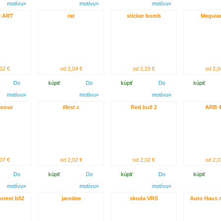
motívu»
motívu»
motívu»
I ART
rat
sticker bomb
Meguiar
02 €
od 2,04 €
od 2,19 €
od 2,0
Do
kúpiť
Do
kúpiť
Do
kúpiť
motívu»
motívu»
motívu»
oose
illest c
Red bull 2
ARB 4
07 €
od 2,02 €
od 2,02 €
od 2,0
Do
kúpiť
Do
kúpiť
Do
kúpiť
motívu»
motívu»
motívu»
orest b02
jarodee
skoda VRS
Auto Haus r