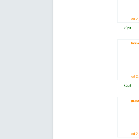
od 2,
kúpiť
bee-
od 2,
kúpiť
grass
od 2,