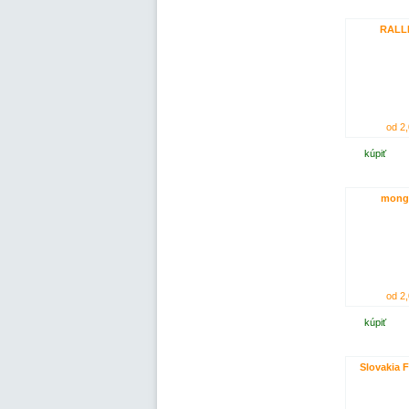
RALL
od 2,
kúpiť
mong
od 2,
kúpiť
Slovakia F