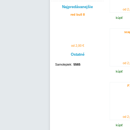
Najpredávanejšie
od 2,
red bull 8
kúpiť
sca
od 2,00 €
Ostatné
od 2,
Samolepiek:
5565
kúpiť
F
od 2,
kúpiť