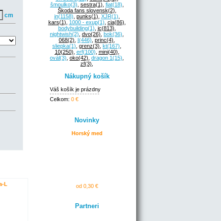
šmoulko
(3)
,
sestra
(1)
,
fiat
(18)
,
Škoda fans slovensk
(2)
,
cm
in
(1158)
,
punks
(1)
,
XJR
(1)
,
kars
(1)
,
1000 - exup
(1)
,
cia
(86)
,
bodybuilding
(1)
,
ic
(813)
,
nightwish
(2)
,
dvo
(26)
,
bok
(36)
,
068
(2)
,
I
(446)
,
princ
(4)
,
sliepka
(1)
,
grenz
(3)
,
kt
(167)
,
10
(250)
,
erf
(100)
,
mini
(40)
,
ovál
(3)
,
oko
(42)
,
dragon 1
(15)
,
zf
(3)
,
Nákupný košík
Váš košík je prázdny
Celkom:
0 €
Novinky
Horský med
a-L
od 0,30 €
Partneri