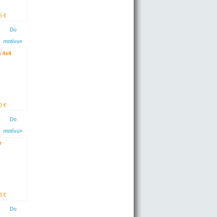
5 €
Do
motívu»
 4x4
0 €
Do
motívu»
r
3 €
Do