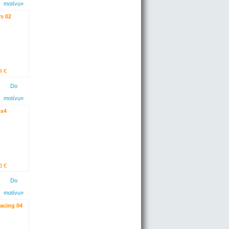
motívu»
s 02
4 €
Do
motívu»
x4
3 €
Do
motívu»
acing 04