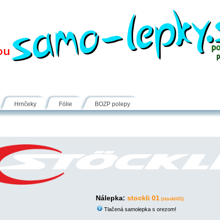
Návody
Fólie
Inšpirácie
FAQ
Kontakt
Hrnčeky
Fólie
BOZP polepy
Nálepka:
stockli 01
(stockli01)
Tlačená samolepka s orezom!