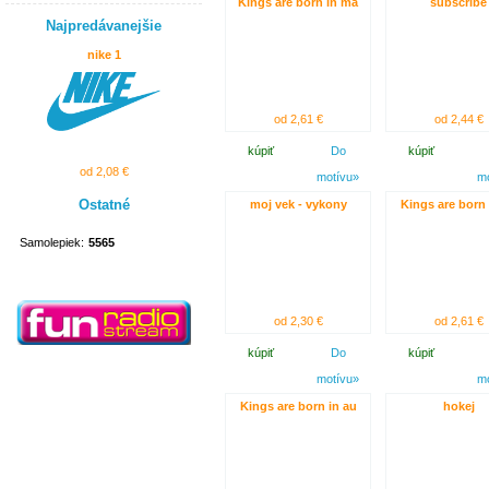
Kings are born in ma
subscribe
Najpredávanejšie
nike 1
od 2,61 €
od 2,44 €
kúpiť
Do
kúpiť
od 2,08 €
motívu»
m
Ostatné
moj vek - vykony
Kings are born 
Samolepiek:
5565
od 2,30 €
od 2,61 €
kúpiť
Do
kúpiť
motívu»
m
Kings are born in au
hokej