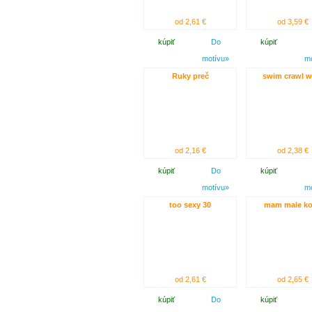
od 2,61 €
od 3,59 €
kúpiť
Do
kúpiť
motívu»
m
Ruky preč
swim crawl w
od 2,16 €
od 2,38 €
kúpiť
Do
kúpiť
motívu»
m
too sexy 30
mam male k
od 2,61 €
od 2,65 €
kúpiť
Do
kúpiť