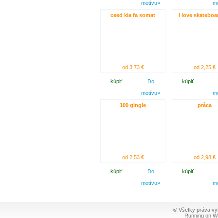
motívu»
m
ceed kia fa somat
I love skateboa
od 3,73 €
od 2,25 €
kúpiť
Do
kúpiť
motívu»
m
100 gingle
práca
od 2,53 €
od 2,98 €
kúpiť
Do
kúpiť
motívu»
m
© Všetky práva vy
Running on W