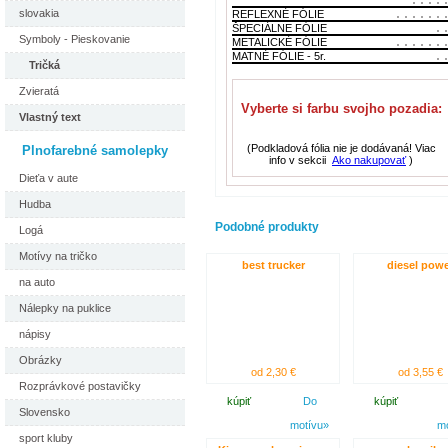
slovakia
REFLEXNÉ FÓLIE
ŠPECIÁLNE FÓLIE
Symboly - Pieskovanie
METALICKÉ FÓLIE
MATNÉ FÓLIE - 5r.
Tričká
Zvieratá
Vyberte si farbu svojho pozadia:
Vlastný text
(Podkladová fólia nie je dodávaná! Viac
Plnofarebné samolepky
info v sekcii
Ako nakupovať
)
Dieťa v aute
Hudba
Podobné produkty
Logá
Motívy na tričko
best trucker
diesel powe
na auto
Nálepky na puklice
nápisy
Obrázky
od 2,30 €
od 3,55 €
Rozprávkové postavičky
kúpiť
Do
kúpiť
Slovensko
motívu»
m
sport kluby