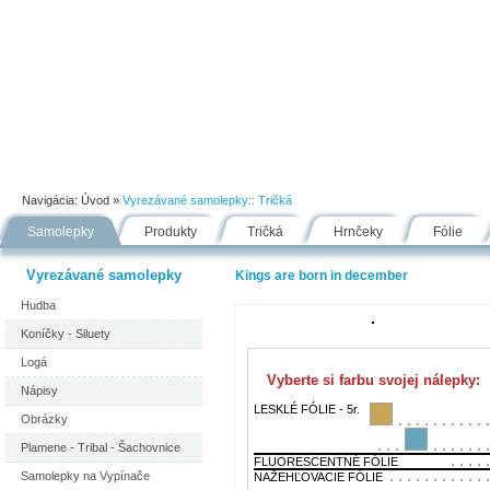
Úvod
Portfólio
Ako nakupovať
Návody
Fólie
Navigácia:
Úvod
»
Vyrezávané samolepky::
Tričká
Samolepky
Produkty
Tričká
Hrnčeky
Fólie
Vyrezávané samolepky
Kings are born in december
Hudba
Koníčky - Siluety
Logá
Vyberte si farbu svojej nálepky:
Nápisy
LESKLÉ FÓLIE - 5r.
Obrázky
Plamene - Tribal - Šachovnice
FLUORESCENTNÉ FÓLIE
Samolepky na Vypínače
NAŽEHĽOVACIE FÓLIE