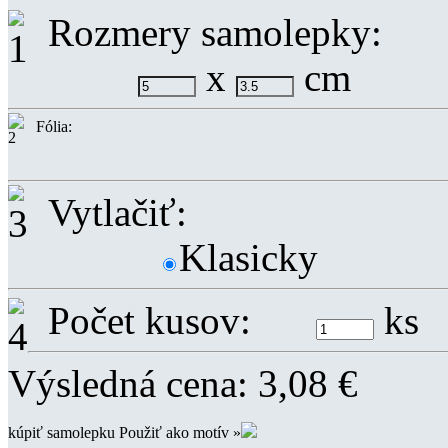
Rozmery samolepky:
x
cm
Fólia:
Vytlačiť:
Klasicky
Počet kusov:
ks
Výsledná cena:
3,08
€
kúpiť samolepku
Použiť ako motív »