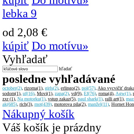
lebka 9
od 2,08 €
kúpiť
Do motívu»
Vyhľadať
hľadať
posledne vyhľadávané
october
(2)
,
rizoma
(1)
,
girls
(2)
,
erlingo
(2)
,
pol
(57)
,
Ako vycvičiť drak
sodom
(1)
,
uf
(16)
,
Movi
(1)
,
zapa
(2)
,
vd
(9)
,
Ef
(76)
,
roma
(4)
,
Agw
(1)
,
zxr
(1)
,
Na motorku
(1)
,
vstup zakaz
(5)
,
paul shark
(1)
,
ralli art
(1)
,
maz
ak
(685)
,
rich
(3)
,
mot
(439)
,
motorova pila
(2)
,
manžel
(11)
,
Hornet Hon
Nákupný košík
Váš košík je prázdny