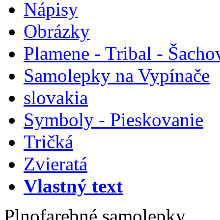
Nápisy
Obrázky
Plamene - Tribal - Šacho
Samolepky na Vypínače
slovakia
Symboly - Pieskovanie
Tričká
Zvieratá
Vlastný text
Plnofarebné samolepky