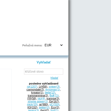
Prihlásenie | Registrácia
Peňažná mena:
Vyhľadať
hľadať
posledne vyhľadávané
ra
(1207)
,
Li
(456)
,
sniper
(3)
,
cannondale
(2)
,
dynomax
(1)
,
kreator
(1)
,
biela
(12)
,
transparentna
(2)
,
Bull
(71)
,
FR
(58)
,
nici
(4)
,
transpa
(3)
,
xtreme power
(1)
,
Ee
(167)
,
mick
(15)
,
ar
(980)
,
oC
(310)
,
KS
(152)
,
twitter
(2)
,
Ecs
(2)
,
jamiro
(3)
,
the
(47)
,
fosf
(1)
,