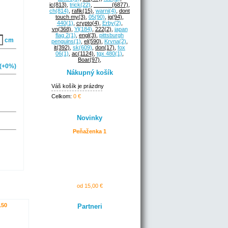
ic
(813)
,
trick
(22)
,
______
(6877)
,
ch
(814)
,
rafik
(15)
,
warni
(4)
,
dont
touch my
(3)
,
05
(90)
,
ig
(94)
,
440
(1)
,
crypto
(4)
,
Erby
(2)
,
vn
(368)
,
Yl
(184)
,
222
(2)
,
japan
flag 2
(1)
,
engl
(3)
,
pittsburgh
cm
penguins
(1)
,
el
(590)
,
Krvna
(2)
,
it
(392)
,
sk
(609)
,
don
(17)
,
fox
06
(1)
,
ac
(1124)
,
tgx 480
(1)
,
Boar
(97)
,
(+0%)
Nákupný košík
Váš košík je prázdny
Celkom:
0 €
Novinky
Peňaženka 1
od 15,00 €
150
Partneri