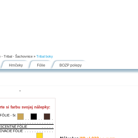
Návody
Fólie
Inšpirácie
FAQ
Kontakt
 - Tribal - Šachovnice
»
Tribal boky
Hrnčeky
Fólie
BOZP polepy
te si farbu svojej nálepky:
ÓLIE - 5r.
SCENTNÉ FÓLIE
OVACIE FÓLIE