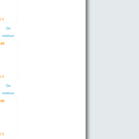
6 €
Do
motívu»
104
6 €
Do
motívu»
106
6 €