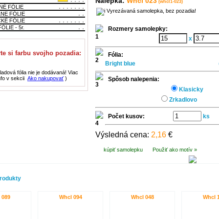
Nálepka:
Whcl 023
(whcl1-023)
NÉ FÓLIE
Vyrezávaná samolepka, bez pozadia!
LNE FÓLIE
CKÉ FÓLIE
ÓLIE - 5r.
Rozmery samolepky:
x
te si farbu svojho pozadia:
Fólia:
Bright blue
adová fólia nie je dodávaná! Viac
nfo v sekcii
Ako nakupovať
)
Spôsob nalepenia:
Klasicky
Zrkadlovo
Počet kusov:
ks
Výsledná cena:
2,16
€
kúpiť samolepku
Použiť ako motív »
rodukty
 089
Whcl 094
Whcl 048
Whcl 