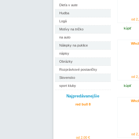
Dieťa v aute
Hudba
od 2,
Logá
kúpiť
Motívy na tričko
na auto
Whcl
Nálepky na puklice
nápisy
Obrázky
Rozprávkové postavičky
od 2,
Slovensko
sport kluby
kúpiť
Najpredávanejšie
Whcl
red bull 8
od 2,
od 2,00 €