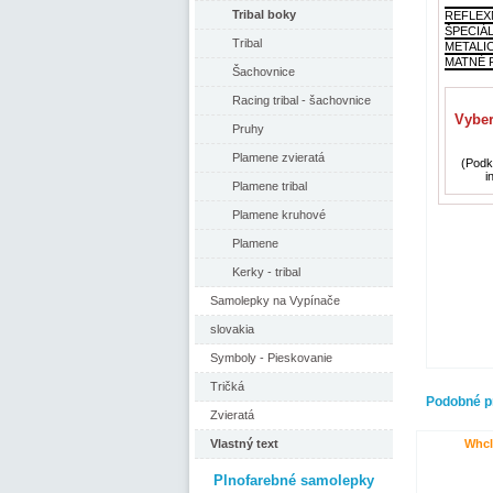
Tribal boky
REFLEX
ŠPECIÁ
Tribal
METALI
MATNÉ F
Šachovnice
Racing tribal - šachovnice
Vyber
Pruhy
Plamene zvieratá
(Podkl
i
Plamene tribal
Plamene kruhové
Plamene
Kerky - tribal
Samolepky na Vypínače
slovakia
Symboly - Pieskovanie
Tričká
Podobné p
Zvieratá
Vlastný text
Whcl
Plnofarebné samolepky