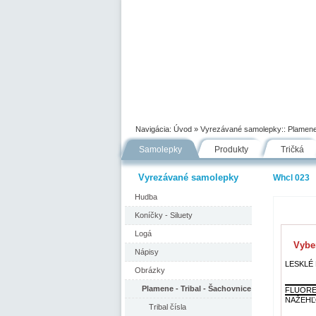
Úvod
Portfólio
Ako nakupovať
Navigácia:
Úvod
» Vyrezávané samolepky::
Plamene
Samolepky
Produkty
Tričká
Vyrezávané samolepky
Whcl 023
Hudba
Koníčky - Siluety
Logá
Vyber
Nápisy
LESKLÉ F
Obrázky
Plamene - Tribal - Šachovnice
FLUORE
NAŽEHĽ
Tribal čísla