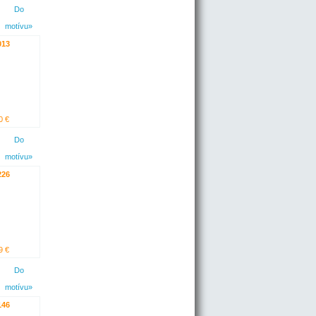
Do
motívu»
013
0 €
Do
motívu»
226
9 €
Do
motívu»
146