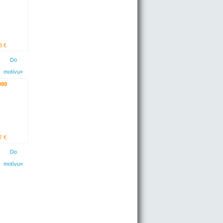
3 €
Do
motívu»
099
7 €
Do
motívu»