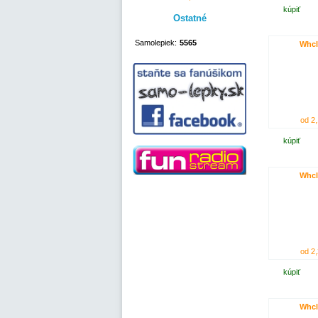
kúpiť
Ostatné
Samolepiek:
5565
Whcl
od 2,
kúpiť
Whcl
od 2,
kúpiť
Whcl