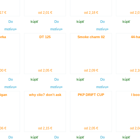
17 €
od 2,01 €
od 2,18 €
od 2,0
Do
kúpiť
Do
kúpiť
Do
kúpiť
motívu»
motívu»
motívu»
orka
DT 125
Smoke charm 02
44-h
00 €
od 2,05 €
od 2,09 €
od 2,1
Do
kúpiť
Do
kúpiť
Do
kúpiť
motívu»
motívu»
motívu»
igan
why clio? don't ask
PKP DRIFT CUP
I boo
06 €
od 2,15 €
od 2,05 €
od 2,0
Do
kúpiť
Do
kúpiť
Do
kúpiť