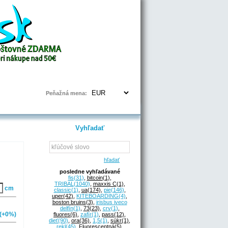
Prihlásenie | Registrácia
Peňažná mena:
Vyhľadať
hľadať
posledne vyhľadávané
fis
(31)
,
bitcoin
(1)
,
TRIBAL
(1040)
,
maxxis C
(1)
,
cm
classic
(1)
,
ua
(174)
,
pie
(146)
,
uper
(42)
,
KITEBOARDING
(4)
,
boston bruins
(3)
,
irisbus iveco
delfín
(1)
,
73
(23)
,
crv
(1)
,
(+0%)
fluores
(6)
,
zafír
(1)
,
pass
(12)
,
dieť
(90)
,
ora
(36)
,
1,5
(1)
,
súkr
(1)
,
rekl
(45)
,
Fluorescentná
(5)
,