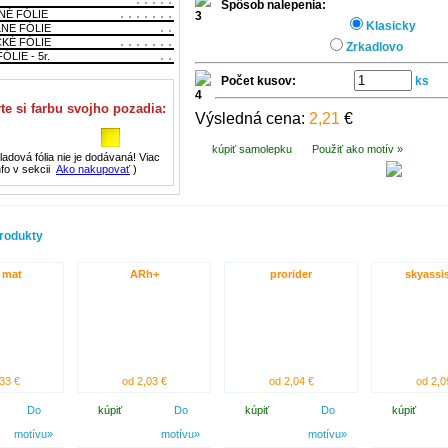
Spôsob nalepenia:
NÉ FÓLIE
Klasicky
LNE FÓLIE
CKÉ FÓLIE
Zrkadlovo
ÓLIE - 5r.
Počet kusov:
ks
te si farbu svojho pozadia:
Výsledná cena:
2,21
€
kúpiť samolepku
Použiť ako motív »
adová fólia nie je dodávaná! Viac
nfo v sekcii
Ako nakupovať
)
rodukty
 mat
ARh+
prorider
skyassi
33 €
od 2,03 €
od 2,04 €
od 2,0
Do
kúpiť
Do
kúpiť
Do
kúpiť
motívu»
motívu»
motívu»