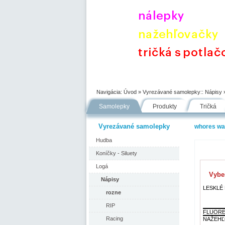
Úvod
Portfólio
Ako nakupovať
Navigácia:
Úvod
» Vyrezávané samolepky::
Nápisy
Samolepky
Produkty
Tričká
Vyrezávané samolepky
whores wa
Hudba
Koníčky - Siluety
Logá
Vyber
Nápisy
LESKLÉ F
rozne
RIP
FLUORE
Racing
NAŽEHĽ