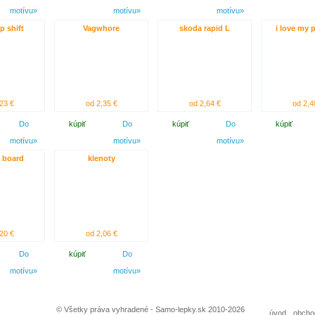
motívu»
motívu»
motívu»
p shift
Vagwhore
skoda rapid L
i love my p
23 €
od 2,35 €
od 2,64 €
od 2,4
Do
kúpiť
Do
kúpiť
Do
kúpiť
motívu»
motívu»
motívu»
 board
klenoty
20 €
od 2,06 €
Do
kúpiť
Do
motívu»
motívu»
© Všetky práva vyhradené - Samo-lepky.sk 2010-2026
úvod
obcho