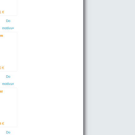
1 €
Do
motívu»
am
0 €
Do
motívu»
st
4 €
Do