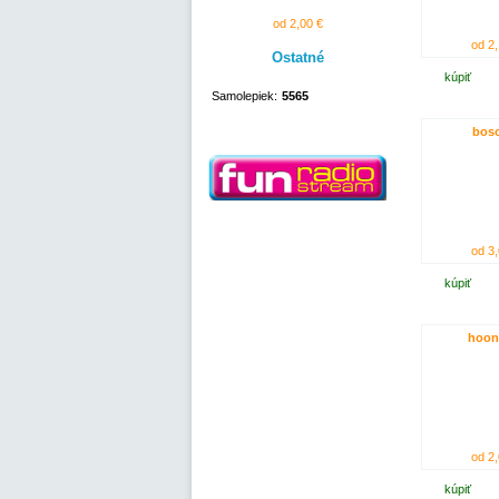
od 2,00 €
od 2,
Ostatné
kúpiť
Samolepiek:
5565
bos
od 3,
kúpiť
hoon
od 2,
kúpiť