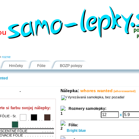
Návody
Fólie
Inšpirácie
FAQ
Kontakt
»
rozne
Hrnčeky
Fólie
BOZP polepy
nted
Nálepka:
whores wanted
(whoreswanted)
Vyrezávaná samolepka, bez pozadia!
te si farbu svojej nálepky:
Rozmery samolepky:
x
ÓLIE - 5r.
Fólia:
Bright blue
SCENTNÉ FÓLIE
OVACIE FÓLIE