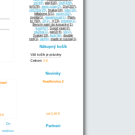
ye
(44)
,
pla
(416)
,
mot
(439)
,
lo
(578)
,
west coas
(3)
,
Ost
(207)
,
cROSS
(25)
,
brake
(24)
,
pás
(19)
,
billabong 5
(1)
,
racin
(242)
,
svetlá
(1)
,
neparkovat
(1)
,
Plam-
kr
(50)
,
:D
(1)
,
:)
(73)
,
tréning
(1)
,
Benzín patrí do kosacky
(1)
,
kvet
(67)
,
Good year
(2)
,
služba
(1)
,
paríž
(4)
,
s5
(2)
,
žralok
(19)
,
Azé
(36)
,
double
red
(1)
,
ukt
(6)
,
made in russia
(1)
,
Nákupný košík
Váš košík je prázdny
Celkom:
0 €
Novinky
Svadbovica 2
stant
od 0,30 €
9 €
Do
Partneri
motívu»