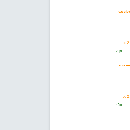
eat slee
od 2,
kúpiť
ema on
od 2,
kúpiť