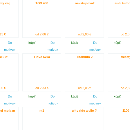
my vag
TGX 480
nevstupovať
audi turb
13 €
od 2,06 €
od 2,06 €
od 2,5
Do
kúpiť
Do
kúpiť
Do
kúpiť
motívu»
motívu»
motívu»
l ukt
i love iwka
Titanium 2
freest
06 €
od 2,33 €
od 2,05 €
od 2,3
Do
kúpiť
Do
kúpiť
Do
kúpiť
motívu»
motívu»
motívu»
iel moja m
m1
why ride a clio ?
1100