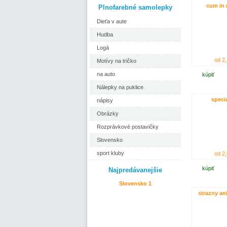
cum in 
Plnofarebné samolepky
Dieťa v aute
Hudba
Logá
od 2,
Motívy na tričko
na auto
kúpiť
Nálepky na puklice
specia
nápisy
Obrázky
Rozprávkové postavičky
Slovensko
sport kluby
od 2,
kúpiť
Najpredávanejšie
Slovensko 1
strazny an