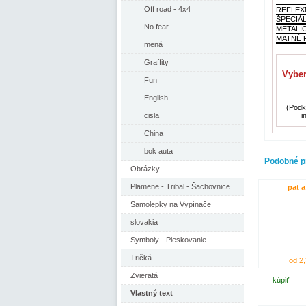
Off road - 4x4
REFLEX
ŠPECIÁ
No fear
METALI
MATNÉ F
mená
Graffity
Vyber
Fun
English
(Podkl
cisla
i
China
bok auta
Podobné p
Obrázky
Plamene - Tribal - Šachovnice
pat a
Samolepky na Vypínače
slovakia
Symboly - Pieskovanie
Tričká
od 2,
Zvieratá
kúpiť
Vlastný text