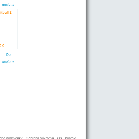
motívu»
itbull 2
0 €
Do
motívu»
dne podmienky
Ochrana súkromia
rss
kontakt