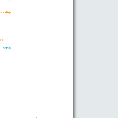
ť a vstup
1 €
detaily