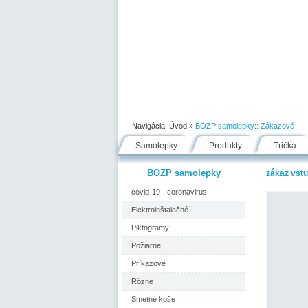
Úvod
Portfólio
Ako nakupovať
Navigácia:
Úvod
»
BOZP samolepky::
Zákazové
Samolepky
Produkty
Tričká
BOZP samolepky
zákaz vst
covid-19 - coronavirus
Elektroinštalačné
Piktogramy
Požiarne
Príkazové
Rôzne
Smetné koše