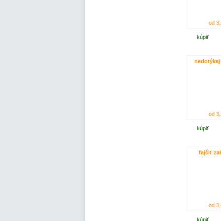
od 3,
kúpiť
nedotýkaj 
od 3,
kúpiť
fajčiť z
od 3,
kúpiť