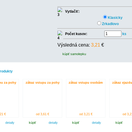
Vytlačiť:
Klasicky
Zrkadlovo
Počet kusov:
ks
Výsledná cena:
3,21
€
kúpiť samolepku
rodukty
pu za pohy
zákaz vstupu za pohy
zákaz vstupu osobám
zákaz vjazd
21 €
od 3,61 €
od 3,21 €
od 3,2
detaily
kúpiť
detaily
kúpiť
detaily
kúpiť