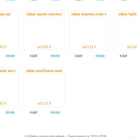
aj sa2
zákaz vjazdu vysokoz
zákaz dopravy osôb n
zákaz fajči
61 €
od 3,61 €
od 3,21 €
od 3,6
detaily
kúpiť
detaily
kúpiť
detaily
kúpiť
adať ani n
zákaz používania mob
61 €
od 3,21 €
detaily
kúpiť
detaily
© Všetky práva vyhradené - Samo-lepky.sk 2010-2026