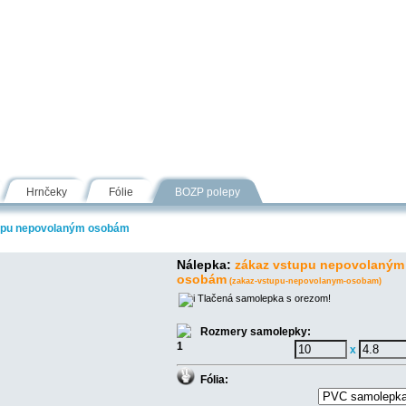
Návody
Fólie
Inšpirácie
FAQ
Kontakt
Hrnčeky
Fólie
BOZP polepy
upu nepovolaným osobám
Nálepka:
zákaz vstupu nepovolaným
osobám
(zakaz-vstupu-nepovolanym-osobam)
Tlačená samolepka s orezom!
Rozmery samolepky:
x
Fólia: