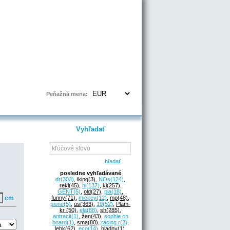
Prihlásenie | Registrácia
Peňažná mena:
Vyhľadať
hľadať
posledne vyhľadávané
dr
(303)
,
iking
(3)
,
NOs
(124)
,
rekl
(45)
,
hl
(137)
,
ki
(257)
,
GENT
(5)
,
old
(27)
,
pia
(18)
,
cm
funny
(71)
,
mickey
(12)
,
mp
(48)
,
pione
(5)
,
us
(363)
,
19
(52)
,
Plam-
kr
(50)
,
ela
(88)
,
sh
(285)
,
antracit
(1)
,
žen
(43)
,
sophie on
board
(1)
,
sma
(80)
,
racing r
(2)
,
lebk
(62)
,
eco
(14)
,
hladny
(1)
,