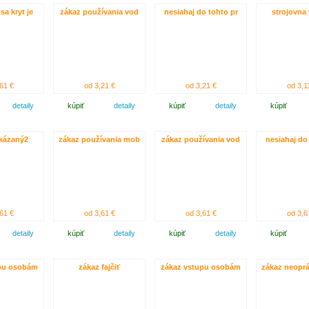
sa kryt je
zákaz používania vod
nesiahaj do tohto pr
strojovna
61 €
od 3,21 €
od 3,21 €
od 3,1
detaily
kúpiť
detaily
kúpiť
detaily
kúpiť
kázaný2
zákaz používania mob
zákaz používania vod
nesiahaj do
61 €
od 3,61 €
od 3,61 €
od 3,6
detaily
kúpiť
detaily
kúpiť
detaily
kúpiť
upu osobám
zákaz fajčiť
zákaz vstupu osobám
zákaz neopr