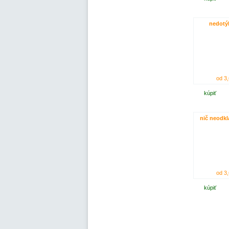
nedotýk
od 3,
kúpiť
nič neodkl
od 3,
kúpiť