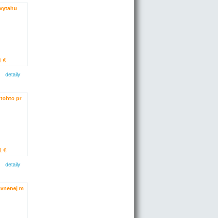
 vytahu
1 €
detaily
 tohto pr
1 €
detaily
ávnenej m