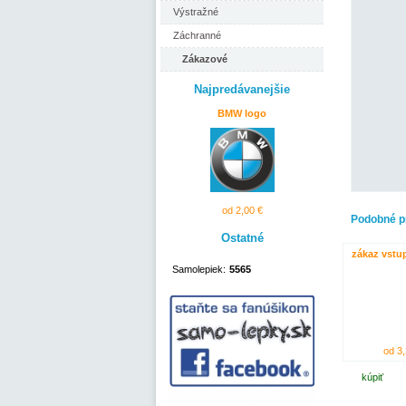
Výstražné
Záchranné
Zákazové
Najpredávanejšie
BMW logo
od 2,00 €
Podobné p
Ostatné
zákaz vstu
Samolepiek:
5565
od 3,
kúpiť