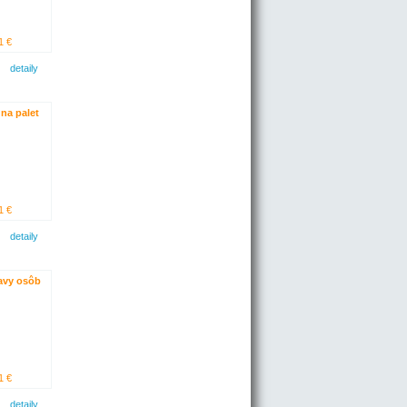
1 €
detaily
 na palet
1 €
detaily
avy osôb
1 €
detaily