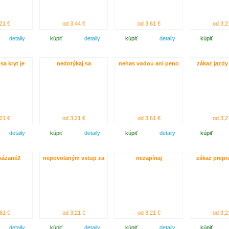
21 €
od 3,44 €
od 3,61 €
od 3,2
detaily
kúpiť
detaily
kúpiť
detaily
kúpiť
sa kryt je
nedotýkaj sa
nehas vodou ani peno
zákaz jazdy
21 €
od 3,21 €
od 3,61 €
od 3,2
detaily
kúpiť
detaily
kúpiť
detaily
kúpiť
akázané2
nepovolaným vstup za
nezapínaj
zákaz prepr
61 €
od 3,21 €
od 3,21 €
od 3,2
detaily
kúpiť
detaily
kúpiť
detaily
kúpiť