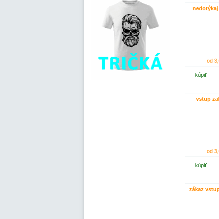
nedotýkaj 
od 3,
kúpiť
vstup za
od 3,
kúpiť
zákaz vst