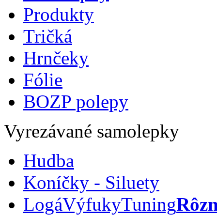
Produkty
Tričká
Hrnčeky
Fólie
BOZP polepy
Vyrezávané samolepky
Hudba
Koníčky - Siluety
Logá
Výfuky
Tuning
Rôzn