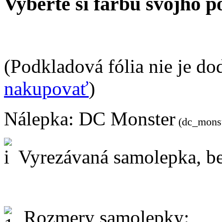
Vyberte si farbu svojho p
(Podkladová fólia nie je do
nakupovať
)
Nálepka:
DC Monster
(dc_monst
Vyrezávaná samolepka, be
Rozmery samolepky: