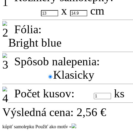
x
cm
Fólia:
Bright blue
Spôsob nalepenia:
Klasicky
Počet kusov:
ks
Výsledná cena:
2,56
€
kúpiť samolepku
Použiť ako motív »