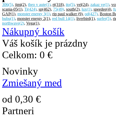
306
(5)
,
jimi
(2)
,
theo v aute
(1)
,
rt
(318)
,
ito
(5)
,
vel
(24)
,
zakaz ve
(1)
,
vo
scania-05
(1)
,
Ti
(424)
,
sp
(462)
,
75
(49)
,
south
(2)
,
lux
(1)
,
speedee
(4)
,
f
GAP
(1)
,
monster energy 3
(1)
,
rip paul walker
(9)
,
od
(427)
,
Boston B
bubu
(1)
,
monster energy 2
(1)
,
red bull 14
(1)
,
liverbird
(1)
,
surfer
(5)
,
ri
northwave
(2)
,
Vega
(1)
,
Nákupný košík
Váš košík je prázdny
Celkom:
0 €
Novinky
Zmiešaný med
od 0,30 €
Partneri