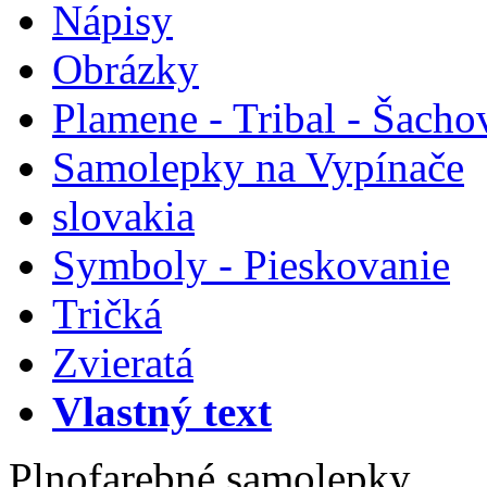
Nápisy
Obrázky
Plamene - Tribal - Šacho
Samolepky na Vypínače
slovakia
Symboly - Pieskovanie
Tričká
Zvieratá
Vlastný text
Plnofarebné samolepky