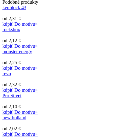
Podobné produkty
kenblock 43
od 2,31 €
kúpiť
Do motívu»
rockshox
od 2,12 €
kúpiť
Do motívu»
monster energy
od 2,25 €
kúpiť
Do motívu»
revo
od 2,32 €
kúpiť
Do motívu»
Pro Street
od 2,10 €
kúpiť
Do motívu»
new holland
od 2,02 €
kúpiť
Do motívu»