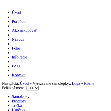
Úvod
Portfólio
Ako nakupovať
Návody
Fólie
Inšpirácie
FAQ
Kontakt
Navigácia:
Úvod
» Vyrezávané samolepky::
Logá
»
Rôzne
Peňažná mena:
Samolepky
Produkty
Tričká
Hrnčeky