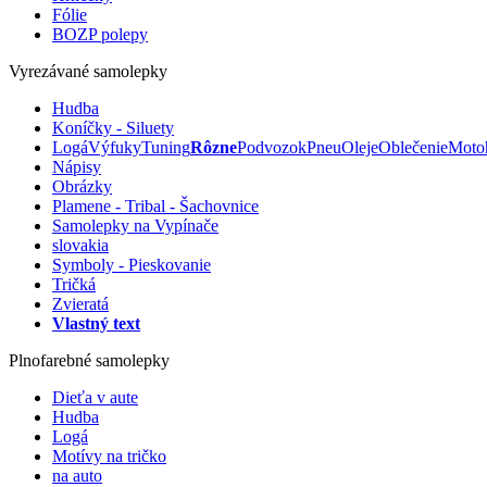
Fólie
BOZP polepy
Vyrezávané samolepky
Hudba
Koníčky - Siluety
Logá
Výfuky
Tuning
Rôzne
Podvozok
Pneu
Oleje
Oblečenie
Moto
Nápisy
Obrázky
Plamene - Tribal - Šachovnice
Samolepky na Vypínače
slovakia
Symboly - Pieskovanie
Tričká
Zvieratá
Vlastný text
Plnofarebné samolepky
Dieťa v aute
Hudba
Logá
Motívy na tričko
na auto