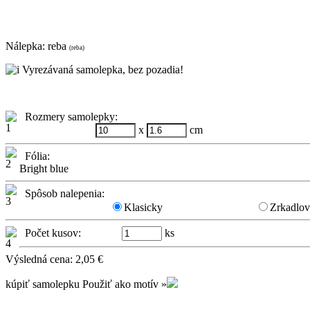
Nálepka:
reba
(reba)
Vyrezávaná samolepka, bez pozadia!
Rozmery samolepky:
x
cm
Fólia:
Bright blue
Spôsob nalepenia:
Klasicky
Zrkadlo
Počet kusov:
ks
Výsledná cena:
2,05
€
kúpiť samolepku
Použiť ako motív »