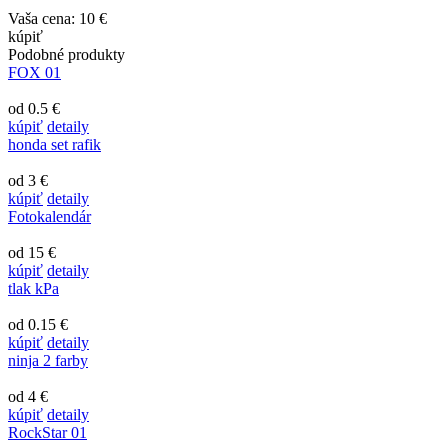
Vaša cena:
10 €
kúpiť
Podobné produkty
FOX 01
od 0.5 €
kúpiť
detaily
honda set rafik
od 3 €
kúpiť
detaily
Fotokalendár
od 15 €
kúpiť
detaily
tlak kPa
od 0.15 €
kúpiť
detaily
ninja 2 farby
od 4 €
kúpiť
detaily
RockStar 01