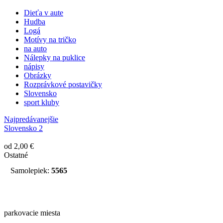
Dieťa v aute
Hudba
Logá
Motívy na tričko
na auto
Nálepky na puklice
nápisy
Obrázky
Rozprávkové postavičky
Slovensko
sport kluby
Najpredávanejšie
Slovensko 2
od 2,00 €
Ostatné
Samolepiek:
5565
parkovacie miesta