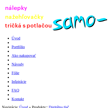
Úvod
Portfólio
Ako nakupovať
Návody
Fólie
Inšpirácie
FAQ
Kontakt
Navigácia:
Úvod
»
Produkty::
Digitálna tlač