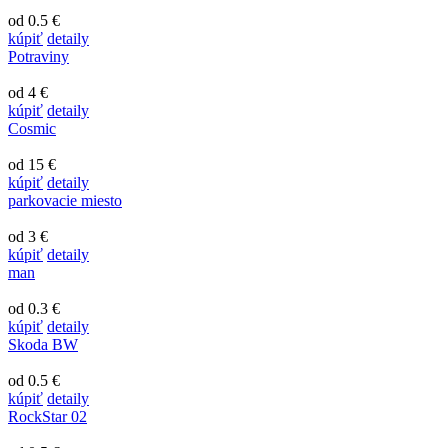
od 0.5 €
kúpiť
detaily
Potraviny
od 4 €
kúpiť
detaily
Cosmic
od 15 €
kúpiť
detaily
parkovacie miesto
od 3 €
kúpiť
detaily
man
od 0.3 €
kúpiť
detaily
Skoda BW
od 0.5 €
kúpiť
detaily
RockStar 02