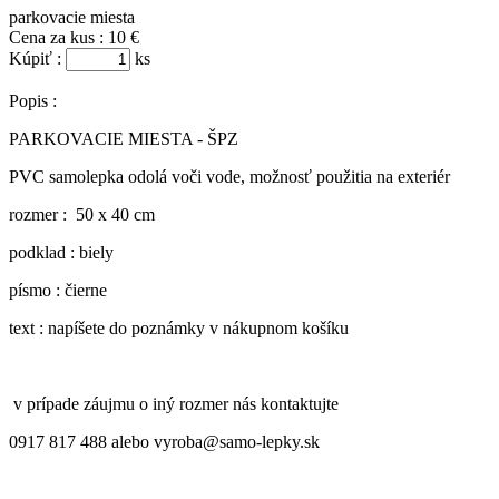
parkovacie miesta
Cena za kus :
10 €
Kúpiť :
ks
Popis :
PARKOVACIE MIESTA - ŠPZ
PVC samolepka odolá voči vode, možnosť použitia na exteriér
rozmer : 50 x 40 cm
podklad : biely
písmo : čierne
text : napíšete do poznámky v nákupnom košíku
v prípade záujmu o iný rozmer nás kontaktujte
0917 817 488 al
ebo vyroba@samo-lepky.sk