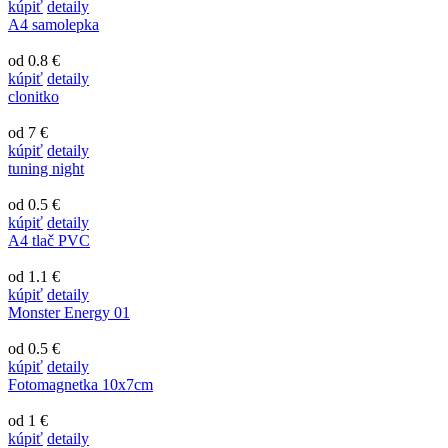
kúpiť
detaily
A4 samolepka
od 0.8 €
kúpiť
detaily
clonitko
od 7 €
kúpiť
detaily
tuning night
od 0.5 €
kúpiť
detaily
A4 tlač PVC
od 1.1 €
kúpiť
detaily
Monster Energy 01
od 0.5 €
kúpiť
detaily
Fotomagnetka 10x7cm
od 1 €
kúpiť
detaily