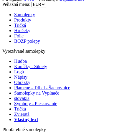
Peňažná mena:
Samolepky
Produkty
Tričká
Hrnčeky
Fólie
BOZP polepy
Vyrezávané samolepky
Hudba
Koníčky - Siluety
Logá
Nápisy
Obrázky
Plamene - Tribal - Šachovnice
Samolepky na Vypínače
slovakia
Symboly - Pieskovanie
Tričká
Zvieratá
Vlastný text
Plnofarebné samolepky