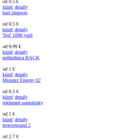
od 0.5 €
kúpiť
detaily
bart simpson
od 0.5 €
kúpiť
detaily
Terč 1000 yard
od 9.99 €
kúpiť
detaily
pohladnica BACK
od 1 €
kúpiť
detaily
Monster Energy 02
od 0.5 €
kúpiť
detaily
reklamné samolepky
od 1 €
kúpiť
detaily
powersound 2
od 2.7 €