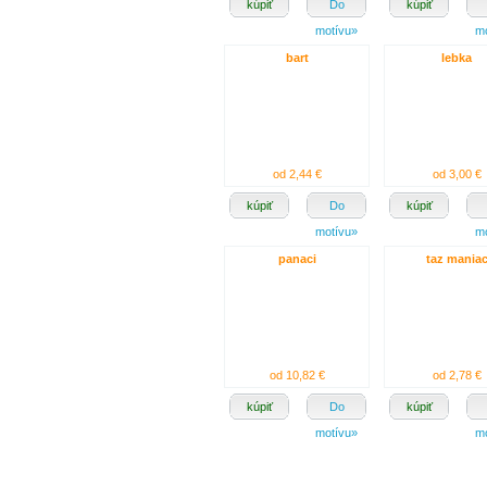
kúpiť
Do
kúpiť
motívu»
m
bart
lebka
od 2,44 €
od 3,00 €
kúpiť
Do
kúpiť
motívu»
m
panaci
taz mania
od 10,82 €
od 2,78 €
kúpiť
Do
kúpiť
motívu»
m