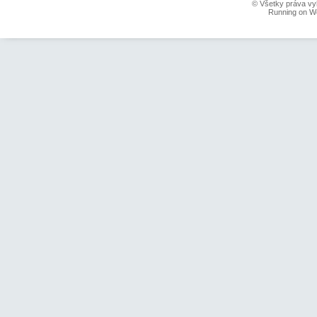
© Všetky práva vy
Running on W