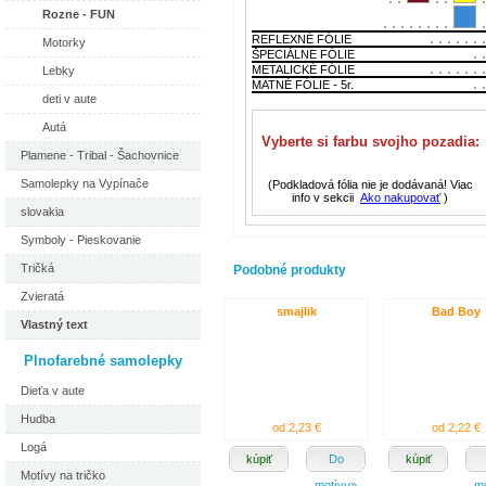
Rozne - FUN
REFLEXNÉ FÓLIE
Motorky
ŠPECIÁLNE FÓLIE
METALICKÉ FÓLIE
Lebky
MATNÉ FÓLIE - 5r.
deti v aute
Autá
Vyberte si farbu svojho pozadia:
Plamene - Tribal - Šachovnice
Samolepky na Vypínače
(Podkladová fólia nie je dodávaná! Viac
info v sekcii
Ako nakupovať
)
slovakia
Symboly - Pieskovanie
Tričká
Podobné produkty
Zvieratá
smajlik
Bad Boy
Vlastný text
Plnofarebné samolepky
Dieťa v aute
Hudba
od 2,23 €
od 2,22 €
Logá
kúpiť
Do
kúpiť
Motívy na tričko
motívu»
m