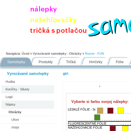
Úvod
Portfólio
Ako nakupovať
Návody
Fólie
Navigácia:
Úvod
» Vyrezávané samolepky::
Obrázky
»
Rozne - FUN
Samolepky
Produkty
Tričká
Hrnčeky
Fólie
Vyrezávané samolepky
girl
Hudba
Koníčky - Siluety
Logá
Vyberte si farbu svojej nálepky:
Nápisy
LESKLÉ FÓLIE - 5r.
Obrázky
Ufoni
FLUORESCENTNÉ FÓLIE
stopy
NAŽEHĽOVACIE FÓLIE