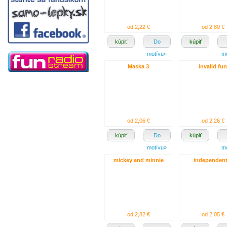
od 2,22 €
od 2,80 €
kúpiť
Do
kúpiť
motívu»
m
Maska 3
invalid fun
od 2,06 €
od 2,26 €
kúpiť
Do
kúpiť
motívu»
m
mickey and minnie
independent
od 2,82 €
od 2,05 €