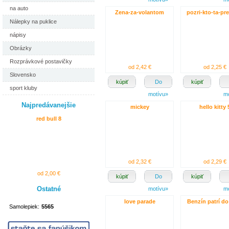
na auto
Zena-za-volantom
pozri-kto-ta-pr
Nálepky na puklice
nápisy
Obrázky
Rozprávkové postavičky
od 2,42 €
od 2,25 €
Slovensko
kúpiť
Do
kúpiť
sport kluby
motívu»
m
Najpredávanejšie
mickey
hello kitty 
red bull 8
od 2,32 €
od 2,29 €
od 2,00 €
kúpiť
Do
kúpiť
Ostatné
motívu»
m
love parade
Benzín patrí do
Samolepiek:
5565