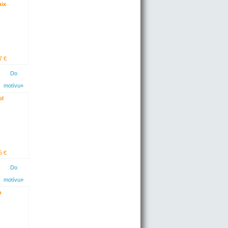
ix
7 €
Do
motívu»
ol
5 €
Do
motívu»
o