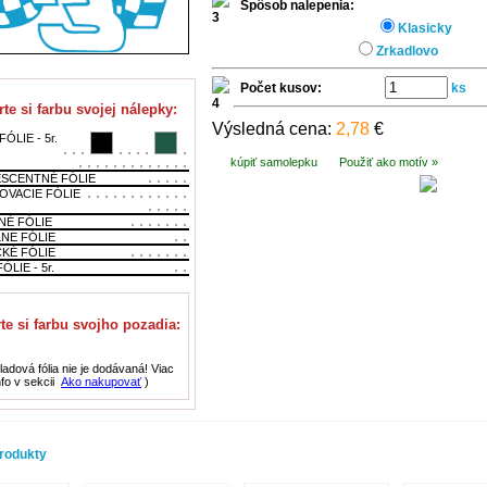
Spôsob nalepenia:
Klasicky
Zrkadlovo
Počet kusov:
ks
te si farbu svojej nálepky:
Výsledná cena:
2,78
€
ÓLIE - 5r.
kúpiť samolepku
Použiť ako motív »
SCENTNÉ FÓLIE
OVACIE FÓLIE
NÉ FÓLIE
LNE FÓLIE
CKÉ FÓLIE
ÓLIE - 5r.
te si farbu svojho pozadia:
adová fólia nie je dodávaná! Viac
nfo v sekcii
Ako nakupovať
)
rodukty