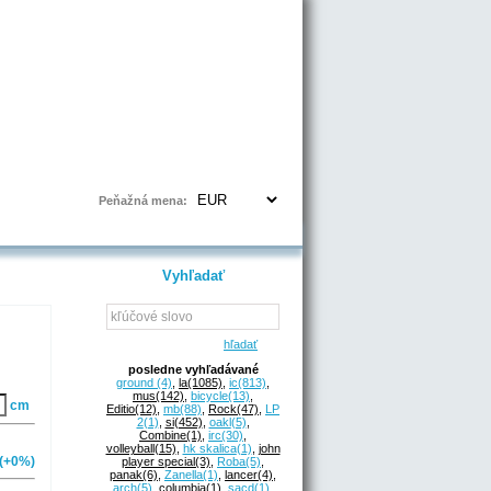
Prihlásenie | Registrácia
Peňažná mena:
Vyhľadať
hľadať
posledne vyhľadávané
ground
(4)
,
la
(1085)
,
ic
(813)
,
mus
(142)
,
bicycle
(13)
,
cm
Editio
(12)
,
mb
(88)
,
Rock
(47)
,
LP
2
(1)
,
si
(452)
,
oakl
(5)
,
Combine
(1)
,
irc
(30)
,
volleyball
(15)
,
hk skalica
(1)
,
john
(+0%)
player special
(3)
,
Roba
(5)
,
panak
(6)
,
Zanella
(1)
,
lancer
(4)
,
arch
(5)
,
columbia
(1)
,
sacd
(1)
,