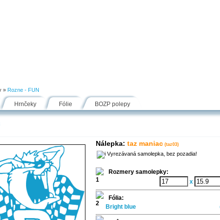
Návody
Fólie
Inšpirácie
FAQ
Kontakt
y
»
Rozne - FUN
Hrnčeky
Fólie
BOZP polepy
c
Nálepka:
taz maniac
(taz03)
Vyrezávaná samolepka, bez pozadia!
Rozmery samolepky:
x
Fólia:
Bright blue