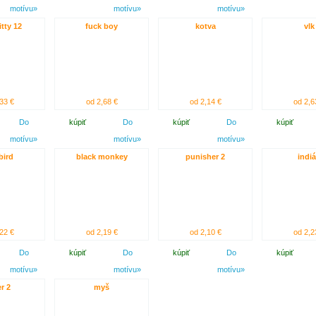
motívu»
motívu»
motívu»
itty 12
fuck boy
kotva
vlk
33 €
od 2,68 €
od 2,14 €
od 2,6
Do
kúpiť
Do
kúpiť
Do
kúpiť
motívu»
motívu»
motívu»
bird
black monkey
punisher 2
indi
22 €
od 2,19 €
od 2,10 €
od 2,2
Do
kúpiť
Do
kúpiť
Do
kúpiť
motívu»
motívu»
motívu»
r 2
myš