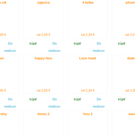
 cik
zajacica
4 kolka
phoen
28 €
od 2,93 €
od 2,29 €
od 2,0
Do
kúpiť
Do
kúpiť
Do
kúpiť
motívu»
motívu»
motívu»
ei
happy face
Leon head
diab
45 €
od 2,05 €
od 2,29 €
od 2,0
Do
kúpiť
Do
kúpiť
Do
kúpiť
motívu»
motívu»
motívu»
titty
domo 2
foto 2
sas