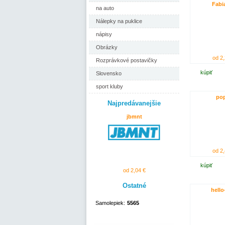
Fabia
na auto
Nálepky na puklice
nápisy
Obrázky
od 2,
Rozprávkové postavičky
kúpiť
Slovensko
sport kluby
pop
Najpredávanejšie
jbmnt
od 2,
kúpiť
od 2,04 €
Ostatné
hello-
Samolepiek:
5565