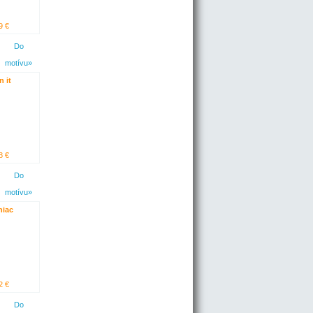
9 €
Do
motívu»
n it
8 €
Do
motívu»
niac
2 €
Do