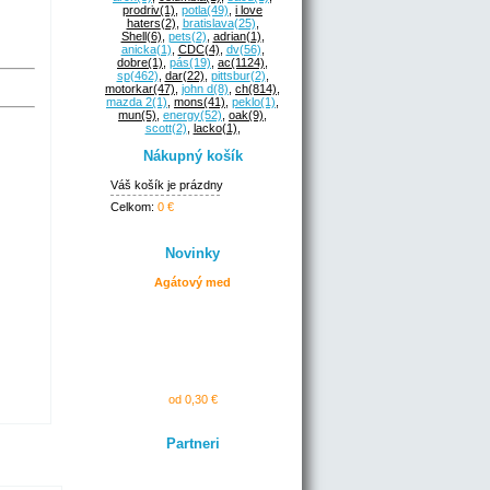
prodriv
(1)
,
potla
(49)
,
i love
haters
(2)
,
bratislava
(25)
,
Shell
(6)
,
pets
(2)
,
adrian
(1)
,
anicka
(1)
,
CDC
(4)
,
dv
(56)
,
dobre
(1)
,
pás
(19)
,
ac
(1124)
,
sp
(462)
,
dar
(22)
,
pittsbur
(2)
,
motorkar
(47)
,
john d
(8)
,
ch
(814)
,
mazda 2
(1)
,
mons
(41)
,
peklo
(1)
,
mun
(5)
,
energy
(52)
,
oak
(9)
,
scott
(2)
,
lacko
(1)
,
Nákupný košík
Váš košík je prázdny
Celkom:
0 €
Novinky
Agátový med
od 0,30 €
Partneri