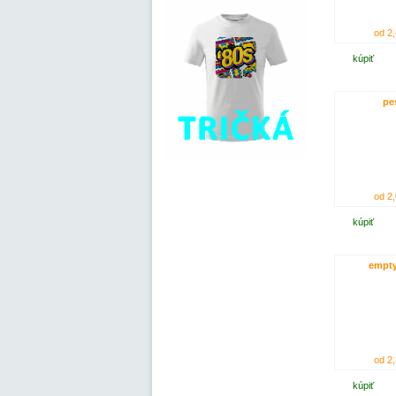
od 2,
kúpiť
pe
od 2,
kúpiť
empty
od 2,
kúpiť