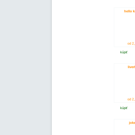
hello k
od 2,
kúpiť
liver
od 2,
kúpiť
joke