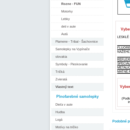
Rozne - FUN
Motorky
Lebky
deti v aute
Vyber
Autá
LESKLÉ F
Plamene - Tribal - Šachovnice
FLUORE
Samolepky na Vypínače
NAŽEHĽ
slovakia
REFLEX
ŠPECIÁ
Symboly - Pieskovanie
METALI
MATNÉ F
Tričká
Zvieratá
Vyber
Vlastný text
Plnofarebné samolepky
(Podkl
i
Dieťa v aute
Hudba
Logá
Podobné p
Motívy na tričko