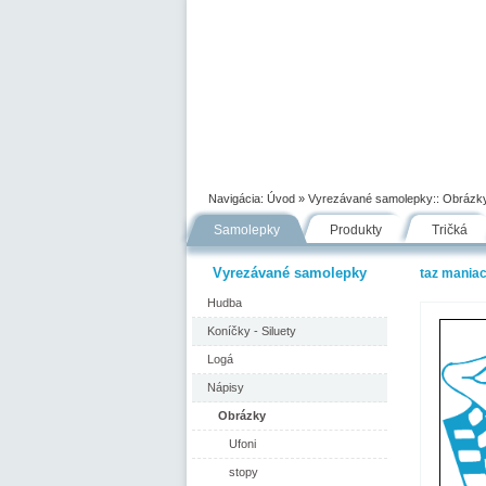
Úvod
Portfólio
Ako nakupovať
Navigácia:
Úvod
» Vyrezávané samolepky::
Obrázk
Samolepky
Produkty
Tričká
Vyrezávané samolepky
taz mania
Hudba
Koníčky - Siluety
Logá
Nápisy
Obrázky
Ufoni
stopy