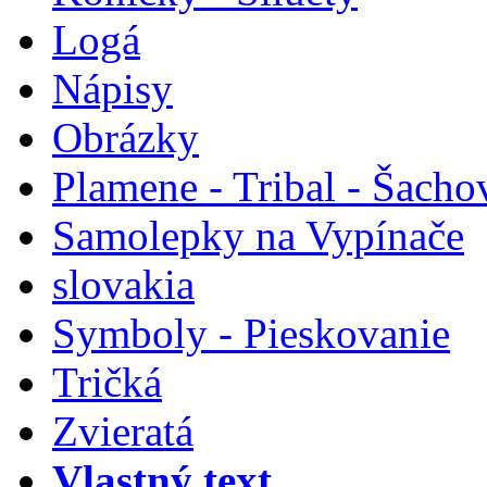
Logá
Nápisy
Obrázky
Plamene - Tribal - Šacho
Samolepky na Vypínače
slovakia
Symboly - Pieskovanie
Tričká
Zvieratá
Vlastný text