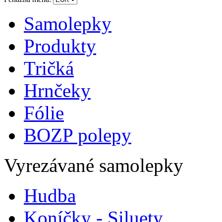
Samolepky
Produkty
Tričká
Hrnčeky
Fólie
BOZP polepy
Vyrezávané samolepky
Hudba
Koníčky - Siluety