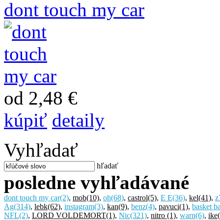
dont touch my car
od 2,48 €
kúpiť
detaily
Vyhľadať
hľadať
posledne vyhľadávané
dont touch my car
(2)
,
mob
(10)
,
oh
(68)
,
castrol
(5)
,
E E
(36)
,
kel
(41)
,
z
Ag
(314)
,
lebk
(62)
,
instagram
(3)
,
kan
(9)
,
benz
(4)
,
pavuci
(1)
,
basket ba
NFL
(2)
,
LORD VOLDEMORT
(1)
,
Nic
(321)
,
nitro
(1)
,
warn
(6)
,
ike