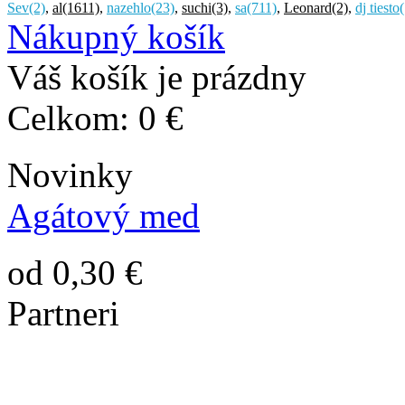
Sev
(2)
,
al
(1611)
,
nazehlo
(23)
,
suchi
(3)
,
sa
(711)
,
Leonard
(2)
,
dj tiesto
(
Nákupný košík
Váš košík je prázdny
Celkom:
0 €
Novinky
Agátový med
od 0,30 €
Partneri