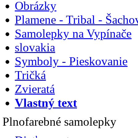
Obrázky
Plamene - Tribal - Šacho
Samolepky na Vypínače
slovakia
Symboly - Pieskovanie
Tričká
Zvieratá
Vlastný text
Plnofarebné samolepky