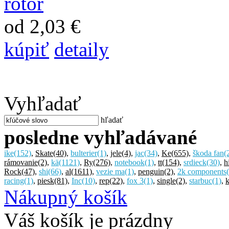
od 2,03 €
kúpiť
detaily
Vyhľadať
hľadať
posledne vyhľadávané
ike
(152)
,
Skate
(40)
,
bulterier
(1)
,
jele
(4)
,
jac
(34)
,
Ke
(655)
,
škoda fan
(
rámovanie
(2)
,
kä
(1121)
,
Ry
(276)
,
notebook
(1)
,
tt
(154)
,
srdieck
(30)
,
h
Rock
(47)
,
shi
(66)
,
al
(1611)
,
vezie ma
(1)
,
penguin
(2)
,
2k components
racing
(1)
,
piesk
(81)
,
Inc
(10)
,
rep
(22)
,
fox 3
(1)
,
single
(2)
,
starbuc
(1)
,
k
Nákupný košík
Váš košík je prázdny