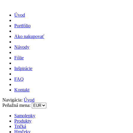
Úvod
Portfólio
Ako nakupovať
Návody
Fólie
Inšpirácie
FAQ
Kontakt
Navigácia:
Úvod
Peňažná mena:
Samolepky
Produkty
Tričká
Hrnčeky