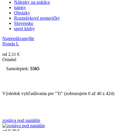
Nálepky na puklice
nápisy
Obrázky
Rozprávkové postavičky
Slovensko
sport kluby
Najpredávanejšie
Honda L
od 2,11 €
Ostatné
Samolepiek:
5565
Výsledok vyhľadávania pre "Ti" (zobrazujem 0 až 40 z 424)
zostáva pod napätím
od 0.20 €