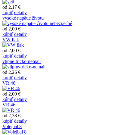
od 2,17 €
kúpiť
detaily
vysoké napätie životu
od 2,00 €
kúpiť
detaily
VW flak
od 2,00 €
kúpiť
detaily
vtipne-tricko-nemali
od 2,26 €
kúpiť
detaily
VR 46
od 2,00 €
kúpiť
detaily
VR 46
od 2,38 €
kúpiť
detaily
Volejbal 8