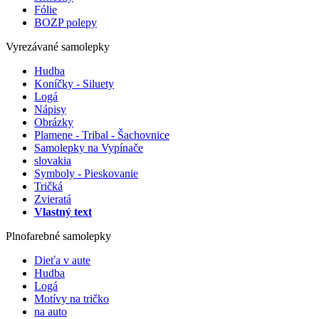
Fólie
BOZP polepy
Vyrezávané samolepky
Hudba
Koníčky - Siluety
Logá
Nápisy
Obrázky
Plamene - Tribal - Šachovnice
Samolepky na Vypínače
slovakia
Symboly - Pieskovanie
Tričká
Zvieratá
Vlastný text
Plnofarebné samolepky
Dieťa v aute
Hudba
Logá
Motívy na tričko
na auto