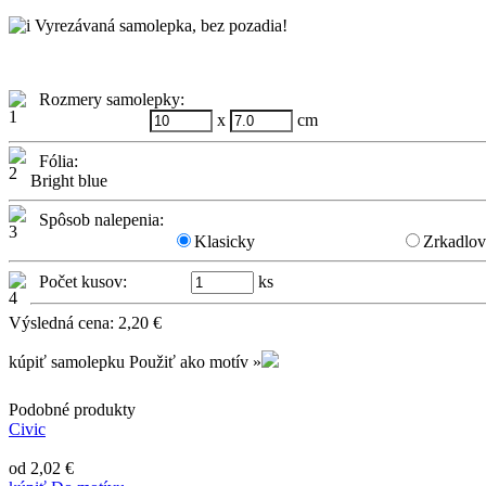
Vyrezávaná samolepka, bez pozadia!
Rozmery samolepky:
x
cm
Fólia:
Bright blue
Spôsob nalepenia:
Klasicky
Zrkadlo
Počet kusov:
ks
Výsledná cena:
2,20
€
kúpiť samolepku
Použiť ako motív »
Podobné produkty
Civic
od 2,02 €