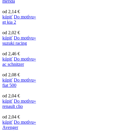
merida
od 2,14 €
kúpiť
Do motívu»
gt kia 2
od 2,02 €
kúpiť
Do motívu»
suzuki racing
od 2,46 €
kúpiť
Do motívu»
ac schnitzer
od 2,08 €
kúpiť
Do motívu»
fiat 500
od 2,04 €
kúpiť
Do motívu»
renault clio
od 2,04 €
kúpiť
Do motívu»
Avenger