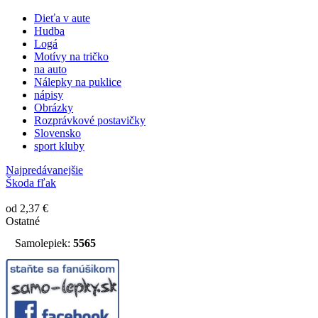
Dieťa v aute
Hudba
Logá
Motívy na tričko
na auto
Nálepky na puklice
nápisy
Obrázky
Rozprávkové postavičky
Slovensko
sport kluby
Najpredávanejšie
Škoda fľak
od 2,37 €
Ostatné
Samolepiek:
5565