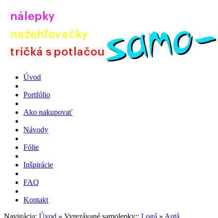
Úvod
Portfólio
Ako nakupovať
Návody
Fólie
Inšpirácie
FAQ
Kontakt
Navigácia:
Úvod
» Vyrezávané samolepky::
Logá
»
Autá