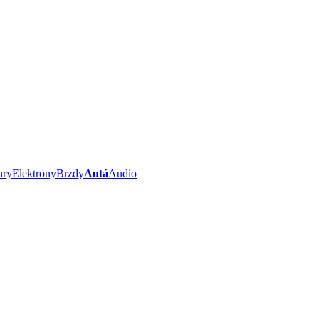
hry
Elektrony
Brzdy
Autá
Audio