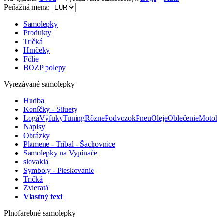
Peňažná mena:
Samolepky
Produkty
Tričká
Hrnčeky
Fólie
BOZP polepy
Vyrezávané samolepky
Hudba
Koníčky - Siluety
Logá
Výfuky
Tuning
Rôzne
Podvozok
Pneu
Oleje
Oblečenie
Moto
Nápisy
Obrázky
Plamene - Tribal - Šachovnice
Samolepky na Vypínače
slovakia
Symboly - Pieskovanie
Tričká
Zvieratá
Vlastný text
Plnofarebné samolepky